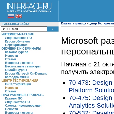
Главная страница
-
Центр Тестирова
РАССЫЛКИ САЙТА
ИНТЕРНЕТ-МАГАЗИН
Microsoft р
Лицензионное ПО
Курсы обучения
Сертификация
персональн
ОБУЧЕНИЕ И СЕМИНАРЫ
Каталог курсов
Новости
Статьи
Начиная с 21 окт
Вопросы и ответы
Бесплатные семинары
получить электро
Онлайн-курсы
Курсы Microsoft On-Demand
Кафедра МФТИ
70-473
:
Design
ЦЕНТР ТЕСТИРОВАНИЯ
IT-Сертификации
Новости
Platform Soluti
Статьи
ПРОГРАММНЫЕ ПРОДУКТЫ
70-475
:
Design
Каталог ПО
Лицензиатор ПО
Analytics Solut
Схемы лицензирования
Новости
70-532
:
Develop
Вопросы и ответы