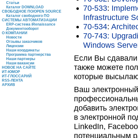
Статьи
70-533
:
Impleme
Каталог DOWNLOAD
СВОБОДНОЕ ПО/OPEN SOURCE
Infrastructure S
Каталог свободного ПО
СИСТЕМЫ АВТОМАТИЗАЦИИ
70-534
:
Archite
ERP-система iRenaissance
Документооборот
О КОМПАНИИ
70-743: Upgradi
Новости
Отзывы заказчиков
Windows Serv
Лицензии
Наши координаты
Программа партнерства
Если Вы сдавали 
Наши партнеры
Наши вакансии
также можете пол
НОВОЕ НА САЙТЕ
ИТ-ЮМОР
которые высылают
ИТ-ГЛОССАРИЙ
RSS-ЛЕНТА
АРХИВ
Ваш электронный 
профессиональные
добавить электро
в электронной по
LinkedIn, Faceboo
потенциальным р