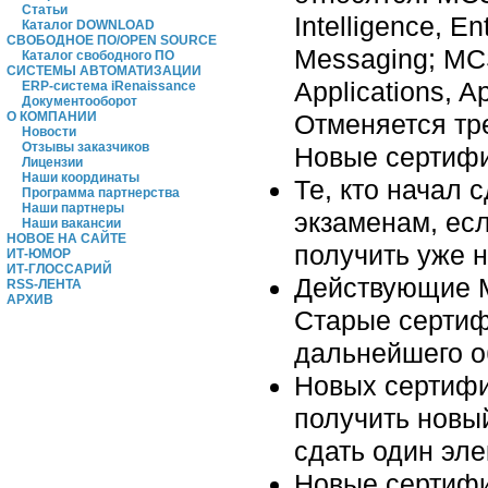
Статьи
Intelligence, E
Каталог DOWNLOAD
СВОБОДНОЕ ПО/OPEN SOURCE
Messaging; MCS
Каталог свободного ПО
СИСТЕМЫ АВТОМАТИЗАЦИИ
Applications, A
ERP-система iRenaissance
Документооборот
О КОМПАНИИ
Отменяется тр
Новости
Отзывы заказчиков
Новые сертифи
Лицензии
Наши координаты
Те, кто начал 
Программа партнерства
Наши партнеры
экзаменам, есл
Наши вакансии
НОВОЕ НА САЙТЕ
получить уже н
ИТ-ЮМОР
ИТ-ГЛОССАРИЙ
Действующие M
RSS-ЛЕНТА
АРХИВ
Старые сертиф
дальнейшего о
Новых сертифи
получить новы
сдать один эле
Новые сертифи