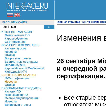
Главная страница
-
Центр Тестирова
РАССЫЛКИ САЙТА
ИНТЕРНЕТ-МАГАЗИН
Изменения 
Лицензионное ПО
Курсы обучения
Сертификация
ОБУЧЕНИЕ И СЕМИНАРЫ
Каталог курсов
Новости
Статьи
Вопросы и ответы
26 сентября M
Бесплатные семинары
Онлайн-курсы
и очередной р
Курсы Microsoft On-Demand
Кафедра МФТИ
сертификации.
ЦЕНТР ТЕСТИРОВАНИЯ
IT-Сертификации
Новости
Статьи
ПРОГРАММНЫЕ ПРОДУКТЫ
Каталог ПО
Лицензиатор ПО
Все старые се
Схемы лицензирования
Новости
относятся: MCSE
Вопросы и ответы