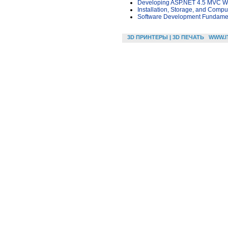
Developing ASP.NET 4.5 MVC We
Installation, Storage, and Comp
Software Development Fundame
3D ПРИНТЕРЫ | 3D ПЕЧАТЬ
WWW.I