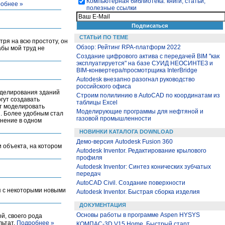
Компьютерная библиотека: книги, статьи,
обнее »
полезные ссылки
СТАТЬИ ПО ТЕМЕ
тря на всю простоту, он
Обзор: Рейтинг RPA-платформ 2022
абы мой труд не
Создание цифрового актива с передачей BIM "как
эксплуатируется" на базе СУИД НЕОСИНТЕЗ и
BIM-конвертера/просмотрщика InterBridge
Autodesk внезапно разогнал руководство
российского офиса
оделирования зданий
Строим полилинию в AutoCAD по координатам из
гут создавать
таблицы Excel
т моделировать
Моделирующие программы для нефтяной и
. Более удобным стал
газовой промышленности
енение в одном
НОВИНКИ КАТАЛОГА DOWNLOAD
Демо-версия Autodesk Fusion 360
и объекта, на котором
Autodesk Inventor. Редактирование крылового
профиля
Autodesk Inventor: Синтез конических зубчатых
передач
AutoCAD Civil. Создание поверхности
ся с некоторыми новыми
Autodesk Inventor. Быстрая сборка изделия
ДОКУМЕНТАЦИЯ
Основы работы в программе Aspen HYSYS
й, своего рода
льтат.
Подробнее »
КОМПАС-3D V15 Home. Быстрый старт