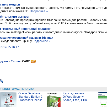
 стиле модерн
о показать вам, как смоделировать настольную лампу в стиле модерн. Этот у
дится новичкам в 3D.
Подробнее »
ебительским рынком
ие и новогодние праздники прошли тяжело не только для россиян, которых р
ллег. По большому счету событий в отрасли САПР в этом январе было очень н
of "Необычный новогодний подарок"
большой making of моей работы с новогоднего мини-конкурса: "Подарок люби
рование черепичной крыши в 3ds max
ро смоделировать крышу
Подробнее »
13
14
15
16
17
одукты
-
Статьи
-
САПР
ЕЧЕНИЯ
WWW.ITSHOP.RU
Oracle Database
Купить, скачать
Standard Edition 2
Dr.Web Security
Processor License
Space, 1 год, 1 ПК