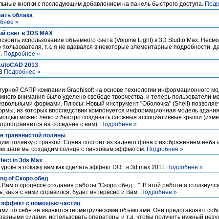
льные кнопки с последующим добавлением на панель быстрого доступа.
Подр
лать облака
бнее »
й свет в 3DS MAX
воить использование объемного света (Volume Light) в 3D Studio Max. Несмо
 пользователя, т.к. я не вдавался в некоторые элементарные подробности, д
о.
Подробнее »
AutoCAD 2013
13
Подробнее »
ктурной САПР компании Graphisoft на основе технологии информационного м
й много внимания было уделено свободе творчества, и теперь пользователи мо
звольными формами. Плюсы: Новый инструмент "Оболочка" (Shell) позволяе
ормы, из которых впоследствии компонуется информационная модель здания
помощью можно легко и быстро создавать сложные ассоциативные крыши (изм
пространяется на соседние с ним).
Подробнее »
ие травянистой поляны
дим полянку с травкой. Сцена состоит из заднего фона с изображением неба 
нем шаге мы создадим солнце с линзовым эффектом.
Подробнее »
fect in 3ds Max
 уроке я покажу вам как сделать эффект DOF в 3d max 2011
Подробнее »
ng of Скоро обед
ть Вам о процессе создания работы "Скоро обед…". В этой работе я столкнул
, как я с ними справился, будет интересно и Вам.
Подробнее »
й эффект с помощью частиц
сами по себе не являются геометрическими объектами. Они представляют собо
разными силами, использовать операторы и т.д. чтобы получить нужный резу