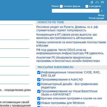
Поиск
точная фраза
в разделе
Вход
Регистрация
НОВОСТИ ПО ТЕМЕ
Россияне уходят из Рунета. Домены .ru и .рф
стремительно теряют популярность
Конкуренция в ИТ-сфере резко выросла: как
менялась востребованность айтишников
Хакеры шпионили за иностранными посольствами
в Москве
РФ под ударом. Число DDoS-атак на
информационную инфраструктуру РФ удвоилось.
Аналитики F6 обнаружили вредоносные
программы в бесплатных онлайн-библиотеках
РАССЫЛКИ SUBSCRIBE.RU
Информационные технологии: CASE, RAD,
ERP, OLAP
Программирование в AutoCAD
Компьютерный дизайн - Все графические
редакторы
х, - определению длин
Программирование на Visual Basic/Visual
Studio и ASP/ASP.NET
Краткие описания программ и ссылки на них
ля оптимизации своей
Новые программы для Windows
 Начнём с превращения