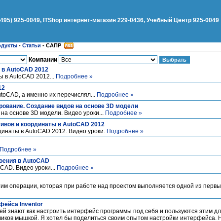
(495) 925-0049, ITShop интернет-магазин 229-0436, Учебный Центр 925-0049
одукты
-
Статьи
-
САПР
Компании
 в AutoCAD 2012
 в AutoCAD 2012...
Подробнее »
12
utoCAD, а именно их перечислял...
Подробнее »
рование. Создание видов на основе 3D модели
на основе 3D модели. Видео уроки...
Подробнее »
ивов и координаты в AutoCAD 2012
динаты в AutoCAD 2012. Видео уроки.
Подробнее »
Подробнее »
роения в AutoCAD
CAD. Видео уроки...
Подробнее »
им операции, которая при работе над проектом выполняется одной из первы
фейса Inventor
й знают как настроить интерфейс программы под себя и пользуются этим д
ликов мышкой. Я хотел бы поделиться своим опытом настройки интерфейса.