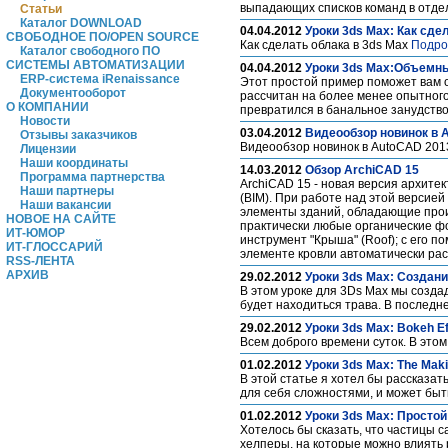
выпадающих списков команд в отде
Статьи
Каталог DOWNLOAD
04.04.2012
Уроки 3ds Max: Как сде
СВОБОДНОЕ ПО/OPEN SOURCE
Как сделать облака в 3ds Max
Подро
Каталог свободного ПО
СИСТЕМЫ АВТОМАТИЗАЦИИ
04.04.2012
Уроки 3ds Max:Объемны
ERP-система iRenaissance
Этот простой пример поможет вам ос
Документооборот
рассчитан на более менее опытного
О КОМПАНИИ
превратился в банальное занудств
Новости
03.04.2012
Видеообзор новинок в 
Отзывы заказчиков
Видеообзор новинок в AutoCAD 20
Лицензии
Наши координаты
14.03.2012
Обзор ArchiCAD 15
Программа партнерства
ArchiCAD 15 - новая версия архите
Наши партнеры
(BIM). При работе над этой версие
Наши вакансии
элементы зданий, обладающие прои
НОВОЕ НА САЙТЕ
практически любые органические ф
ИТ-ЮМОР
инструмент "Крыша" (Roof); с его 
ИТ-ГЛОССАРИЙ
элементе кровли автоматически рас
RSS-ЛЕНТА
АРХИВ
29.02.2012
Уроки 3ds Max: Создан
В этом уроке для 3Ds Max мы созда
будет находиться трава. В послед
29.02.2012
Уроки 3ds Max: Bokeh Ef
Всем доброго времени суток. В этом
01.02.2012
Уроки 3ds Max: The Maki
В этой статье я хотел бы рассказа
для себя сложностями, и может быть
01.02.2012
Уроки 3ds Max: Просто
Хотелось бы сказать, что частицы 
хелперы, на которые можно влиять 