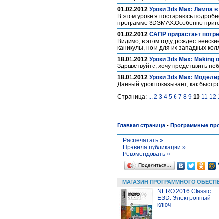
01.02.2012
Уроки 3ds Max: Лампа в
В этом уроке я постараюсь подробн
программе 3DSMAX.Особенно приго
01.02.2012
САПР прирастает потр
Видимо, в этом году, рождественск
каникулы, но и для их западных ко
18.01.2012
Уроки 3ds Max: Making 
Здравствуйте, хочу представить не
18.01.2012
Уроки 3ds Max: Модели
Данный урок показывает, как быст
Страница:
...
2
3
4
5
6
7
8
9
10
11
12
Главная страница
-
Программные пр
Распечатать »
Правила публикации »
Рекомендовать »
Поделиться…
МАГАЗИН ПРОГРАММНОГО ОБЕСП
NERO 2016 Classic
ESD. Электронный
ключ