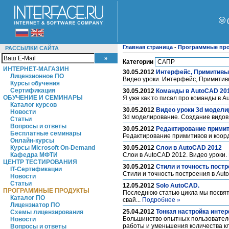
Главная страница
-
Программные пр
РАССЫЛКИ САЙТА
Категории
ИНТЕРНЕТ-МАГАЗИН
30.05.2012
Интерфейс, Примитивы
Лицензионное ПО
Видео уроки. Интерфейс, Примитивы
Курсы обучения
Сертификация
30.05.2012
Команды в AutoCAD 20
ОБУЧЕНИЕ И СЕМИНАРЫ
Я уже как то писал про команды в A
Каталог курсов
30.05.2012
Видео уроки 3d модели
Новости
3d моделирование. Создание видов 
Статьи
Вопросы и ответы
30.05.2012
Редактирование примит
Бесплатные семинары
Редактирование примитивов и коор
Онлайн-курсы
Курсы Microsoft On-Demand
30.05.2012
Слои в AutoCAD 2012
Кафедра МФТИ
Слои в AutoCAD 2012. Видео уроки.
ЦЕНТР ТЕСТИРОВАНИЯ
30.05.2012
Стили и точность пост
IT-Сертификации
Стили и точность построения в Auto
Новости
Статьи
12.05.2012
Solo AutoCAD.
ПРОГРАММНЫЕ ПРОДУКТЫ
Последнюю статью цикла мы посвят
Каталог ПО
свай...
Подробнее »
Лицензиатор ПО
25.04.2012
Тонкая настройка интер
Схемы лицензирования
Большинство опытных пользователе
Новости
работы и уменьшения количества к
Вопросы и ответы