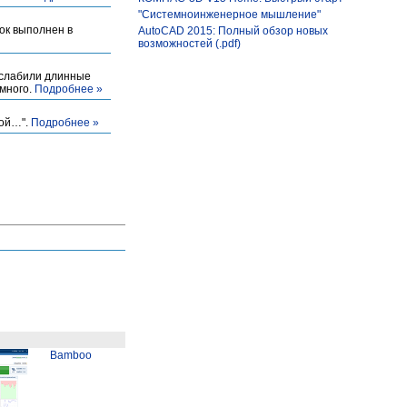
"Системноинженерное мышление"
рок выполнен в
AutoCAD 2015: Полный обзор новых
возможностей (.pdf)
асслабили длинные
емного.
Подробнее »
мой…".
Подробнее »
Bamboo