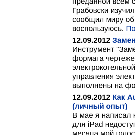
преданной всем с
Грабовски изучил
сообщил миру об 
воспользуюсь.
По
12.09.2012
Замен
Инструмент "Заме
формата чертежей
электрокотельной
управления элек
выполнены на фор
12.09.2012
Как A
(личный опыт)
В мае я написал 
для iPad недосту
месяца мой голос