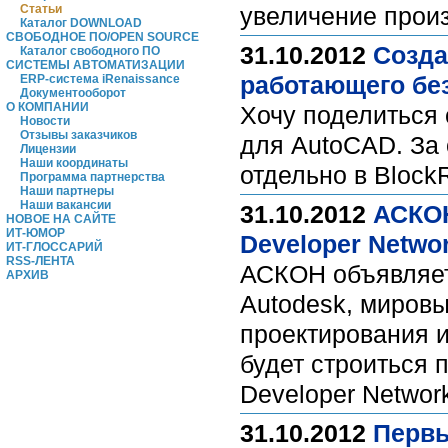
Статьи
увеличение произ
Каталог DOWNLOAD
СВОБОДНОЕ ПО/OPEN SOURCE
31.10.2012
Созда
Каталог свободного ПО
СИСТЕМЫ АВТОМАТИЗАЦИИ
работающего без
ERP-система iRenaissance
Документооборот
О КОМПАНИИ
Хочу поделиться 
Новости
Отзывы заказчиков
для AutoCAD. За 
Лицензии
Наши координаты
отдельно в BlockR
Программа партнерства
Наши партнеры
Наши вакансии
31.10.2012
АСКОН
НОВОЕ НА САЙТЕ
ИТ-ЮМОР
Developer Netwo
ИТ-ГЛОССАРИЙ
RSS-ЛЕНТА
АСКОН объявляет 
АРХИВ
Autodesk, миров
проектирования и
будет строиться 
Developer Networ
31.10.2012
Первы