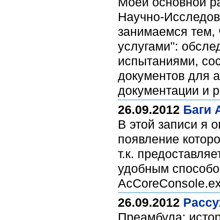
Моей основной р
Научно-Исследов
занимаемся тем,
услугами": обсле
испытаниями, сос
документов для 
документации и 
26.09.2012
Баги 
В этой записи я
появление которо
т.к. предоставля
удобным способом
AcCoreConsole.e
26.09.2012
Рассу
Преамбула: истор