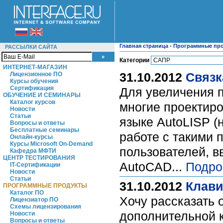
Главная страница
-
Программные пр
РАССЫЛКИ САЙТА
Категории
ИНТЕРНЕТ-МАГАЗИН
31.10.2012
Связк
Лицензионное ПО
Курсы обучения
Сертификация
Для увеличения 
ОБУЧЕНИЕ И СЕМИНАРЫ
Каталог курсов
многие проектир
Новости
Статьи
языке AutoLISP (
Вопросы и ответы
Бесплатные семинары
работе с такими 
Онлайн-курсы
Курсы Microsoft On-Demand
пользователей, 
Кафедра МФТИ
ЦЕНТР ТЕСТИРОВАНИЯ
AutoCAD...
Подро
IT-Сертификации
Новости
Статьи
31.10.2012
Клави
ПРОГРАММНЫЕ ПРОДУКТЫ
Каталог ПО
Хочу рассказать 
Лицензиатор ПО
Схемы лицензирования
дополнительной к
Новости
Вопросы и ответы