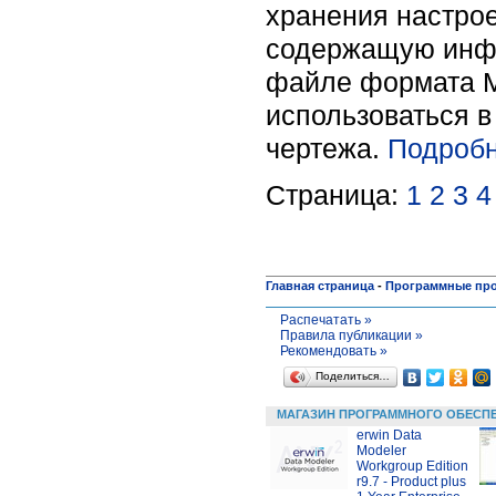
хранения настрое
содержащую инфор
файле формата Mi
использоваться в
чертежа.
Подробн
Страница:
1
2
3
4
Главная страница
-
Программные пр
Распечатать »
Правила публикации »
Рекомендовать »
Поделиться…
МАГАЗИН ПРОГРАММНОГО ОБЕСП
erwin Data
Modeler
Workgroup Edition
r9.7 - Product plus