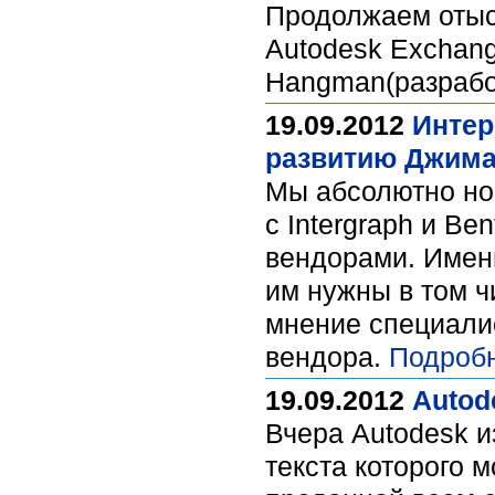
Продолжаем отыс
Autodesk Exchang
Hangman(разрабо
19.09.2012
Интер
развитию Джима
Мы абсолютно нор
с Intergraph и B
вендорами. Именн
им нужны в том ч
мнение специали
вендора.
Подроб
19.09.2012
Autod
Вчера Autodesk и
текста которого 