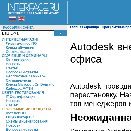
Главная страница
-
Программные пр
РАССЫЛКИ САЙТА
ИНТЕРНЕТ-МАГАЗИН
Autodesk вн
Лицензионное ПО
Курсы обучения
Сертификация
офиса
ОБУЧЕНИЕ И СЕМИНАРЫ
Каталог курсов
Новости
Статьи
Вопросы и ответы
Бесплатные семинары
Онлайн-курсы
Autodesk провод
Курсы Microsoft On-Demand
Кафедра МФТИ
перестановку. На
ЦЕНТР ТЕСТИРОВАНИЯ
IT-Сертификации
Новости
топ-менеджеров и
Статьи
ПРОГРАММНЫЕ ПРОДУКТЫ
Каталог ПО
Неожиданна
Лицензиатор ПО
Схемы лицензирования
Новости
Вопросы и ответы