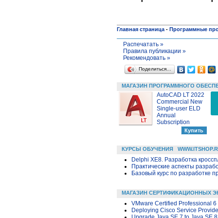
Главная страница
-
Программные пр
Распечатать »
Правила публикации »
Рекомендовать »
Поделиться…
МАГАЗИН ПРОГРАММНОГО ОБЕСП
AutoCAD LT 2022
Commercial New
Single-user ELD
Annual
Subscription
КУРСЫ ОБУЧЕНИЯ
WWW.ITSHOP.
Delphi XE8. Разработка крос
Практические аспекты разраб
Базовый курс по разработке пр
МАГАЗИН СЕРТИФИКАЦИОННЫХ Э
VMware Certified Professional 6 
Deploying Cisco Service Provid
Upgrade Java SE 7 to Java SE