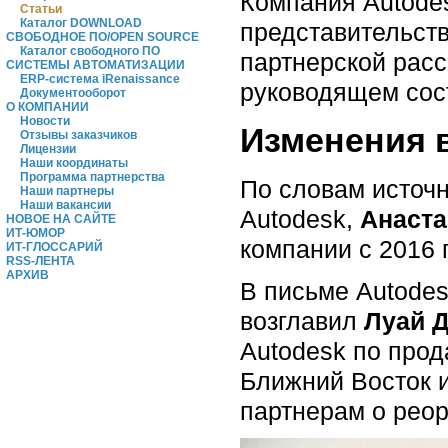
Компания Autode
Статьи
Каталог DOWNLOAD
представительств
СВОБОДНОЕ ПО/OPEN SOURCE
Каталог свободного ПО
партнерской рас
СИСТЕМЫ АВТОМАТИЗАЦИИ
ERP-система iRenaissance
руководящем сос
Документооборот
О КОМПАНИИ
Новости
Изменения 
Отзывы заказчиков
Лицензии
Наши координаты
Программа партнерства
По словам источн
Наши партнеры
Наши вакансии
Autodesk,
Анаста
НОВОЕ НА САЙТЕ
ИТ-ЮМОР
компании с 2016 г
ИТ-ГЛОССАРИЙ
RSS-ЛЕНТА
АРХИВ
В письме Autodes
возглавил
Луай 
Autodesk по прод
Ближний Восток 
партнерам о реор