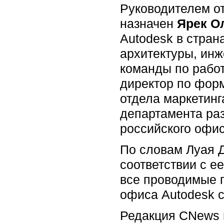
Руководителем от
назначен
Ярек О
Autodesk в стра
архитектуры, инж
команды по работ
директор по фор
отдела маркетин
департамента раз
российского офис
По словам Луая 
соответствии с е
все проводимые п
офиса Autodesk с
Редакция CNews н