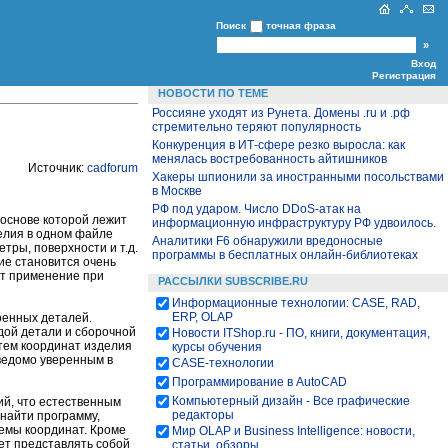
Поиск
точная фраза
Вход
Регистрация
НОВОСТИ ПО ТЕМЕ
Россияне уходят из Рунета. Домены .ru и .рф
стремительно теряют популярность
Конкуренция в ИТ-сфере резко выросла: как
менялась востребованность айтишников
Источник:
cadforum
Хакеры шпионили за иностранными посольствами
в Москве
РФ под ударом. Число DDoS-атак на
 основе которой лежит
информационную инфраструктуру РФ удвоилось.
делия в одном файле
Аналитики F6 обнаружили вредоносные
тры, поверхности и т.д.
программы в бесплатных онлайн-библиотеках
лие становится очень
ит применение при
РАССЫЛКИ SUBSCRIBE.RU
Информационные технологии: CASE, RAD,
ERP, OLAP
оенных деталей.
ждой детали и сборочной
Новости ITShop.ru - ПО, книги, документация,
тем координат изделия
курсы обучения
аведомо уверенным в
CASE-технологии
Программирование в AutoCAD
Компьютерный дизайн - Все графические
й, что естественным
редакторы
найти программу,
емы координат. Кроме
Мир OLAP и Business Intelligence: новости,
ет представлять собой
статьи, обзоры