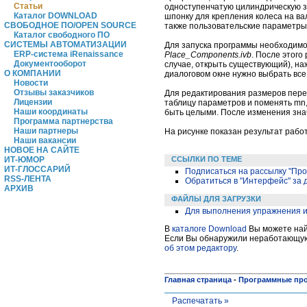
Статьи
одноступенчатую цилиндрическую з
Каталог DOWNLOAD
шпонку для крепления колеса на ва
СВОБОДНОЕ ПО/OPEN SOURCE
также пользовательские параметры
Каталог свободного ПО
СИСТЕМЫ АВТОМАТИЗАЦИИ
Для запуска программы необходимо о
ERP-система iRenaissance
Place_Components.ivb
. После этого
Документооборот
случае, открыть существующий), на
О КОМПАНИИ
диалоговом окне нужно выбрать все
Новости
Отзывы заказчиков
Для редактирования размеров пере
Лицензии
таблицу параметров и поменять mn, 
Наши координаты
быть целыми. После изменения зна
Программа партнерства
Наши партнеры
На рисунке показан результат рабо
Наши вакансии
НОВОЕ НА САЙТЕ
ССЫЛКИ ПО ТЕМЕ
ИТ-ЮМОР
ИТ-ГЛОССАРИЙ
Подписаться на рассылку "Пр
RSS-ЛЕНТА
Обратиться в "Интерфейс" за
АРХИВ
ФАЙЛЫ ДЛЯ ЗАГРУЗКИ
Для выполнения упражнения и
В
каталоге Download
Вы можете найт
Если Вы обнаружили неработающую 
об этом редактору
.
Главная страница
-
Программные пр
Распечатать »