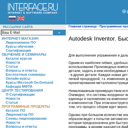
Главная страница
-
Программные пр
РАССЫЛКИ САЙТА
Autodesk Inventor. Бы
ИНТЕРНЕТ-МАГАЗИН
Лицензионное ПО
Курсы обучения
Сертификация
ОБУЧЕНИЕ И СЕМИНАРЫ
Для выполнения упражнения и дал
Каталог курсов
Новости
Одним из наиболее гибких, удобных
Статьи
использование Производных компо
Вопросы и ответы
детали, задать в нем необходимые 
Бесплатные семинары
- в другие детали. Каждая новая де
Онлайн-курсы
легкой процедурой, т.к. изменения
Курсы Microsoft On-Demand
проектировании металлоконструкций
Кафедра МФТИ
ЦЕНТР ТЕСТИРОВАНИЯ
Немаловажным преимуществом испол
IT-Сертификации
Очевидно, что системы координат в
Новости
единицы и наложению на компонен
Статьи
и компонентов. При этом конструкт
ПРОГРАММНЫЕ ПРОДУКТЫ
том, что процесс сборки идет верно.
Каталог ПО
Лицензиатор ПО
Однако при большом количестве ко
Схемы лицензирования
образом ведет к попытке автоматиз
Новости
которая предназначена для быстро
Вопросы и ответы
программы, в архиве находятся фай