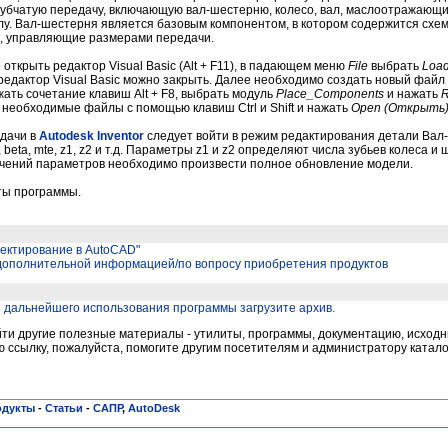
убчатую передачу, включающую вал-шестерню, колесо, вал, маслоотражающие
лу. Вал-шестерня является базовым компонентом, в котором содержится схема
, управляющие размерами передачи.
ткрыть редактор Visual Basic (Alt + F11), в падающем меню
File
выбрать
Load
 редактор Visual Basic можно закрыть. Далее необходимо создать новый файл 
жать сочетание клавиш Alt + F8, выбрать модуль
Place_Components
и нажать
 необходимые файлы с помощью клавиш Ctrl и Shift и нажать
Open (Открыть
дачи в
Autodesk Inventor
следует войти в режим редактирования детали Вал
beta, mte, z1, z2 и т.д. Параметры z1 и z2 определяют числа зубьев колеса и
чений параметров необходимо произвести полное обновление модели.
ты программы.
оектирование в AutoCAD"
 дополнительной информацией/по вопросу приобретения продуктов
 дальнейшего использования программы загрузите архив.
и другие полезные материалы - утилиты, программы, документацию, исходни
ссылку, пожалуйста, помогите другим посетителям и администратору катало
одукты
-
Статьи
-
САПР
,
AutoDesk