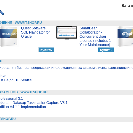
Дата п
ЕЧЕНИЯ
WWW.ITSHOP.RU
Quest Software.
SmartBear
SQL Navigator for
Collaborator -
Oracle
Concurrent User
License (Includes 1
Year Maintenance)
RU
ирования бизнес-процессов и информационных систем с использованием ин
Java
 Delphi 10 Seattle
КЗАМЕНОВ
WWW.ITSHOP.RU
rofessional 3.1
sional - Datacap Taskmaster Capture V8.1
dition V4.1.1 Implementation
TSHOP.RU