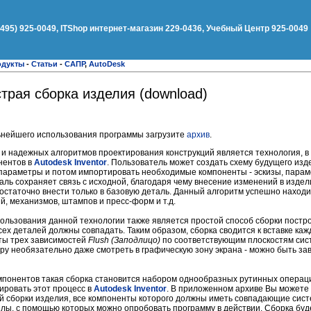
(495) 925-0049, ITShop интернет-магазин 229-0436, Учебный Центр 925-0049
одукты
-
Статьи
-
САПР
,
AutoDesk
страя сборка изделия (download)
ьнейшего использования программы загрузите
архив
.
 и надежных алгоритмов проектирования конструкций является технология, в
нентов в
Autodesk Inventor
. Пользователь может создать схему будущего из
параметры и потом импортировать необходимые компоненты - эскизы, параме
таль сохраняет связь с исходной, благодаря чему внесение изменений в изде
 достаточно внести только в базовую деталь. Данный алгоритм успешно наход
, механизмов, штампов и пресс-форм и т.д.
ьзования данной технологии также является простой способ сборки постр
сех деталей должны совпадать. Таким образом, сборка сводится к вставке ка
ты трех зависимостей
Flush (Заподлицо)
по соответствующим плоскостям сис
ору необязательно даже смотреть в графическую зону экрана - можно быть з
мпонентов такая сборка становится набором однообразных рутинных операци
ировать этот процесс в
Autodesk Inventor
. В приложенном архиве Вы можете 
й сборки изделия, все компоненты которого должны иметь совпадающие сист
лы, с помощью которых можно опробовать программу в действии. Сборка буд