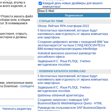
 кольца, втулку и
Каждый день новые драйверы для вашего
 всего изделия, а
компьютера!
 Project
и указать файл
сборки (или, в общем
СТАТЬИ ПО ТЕМЕ
Run
. В появившемся
Обзор: Рейтинг RPA-платформ 2022
)
.
5 бесплатных приложений, которые будут
-шестерня, открыть
напоминать вам отдохнуть от экрана компьютера
 шестерни и должны
или смартфона
Создание цифрового актива с передачей BIM "как
эксплуатируется" на базе СУИД НЕОСИНТЕЗ и
BIM-конвертера/просмотрщика InterBridge
Autodesk внезапно разогнал руководство
российского офиса
Задворьев И.С. Язык PL/SQL. Учебно-
методическое пособие.
НОВИНКИ КАТАЛОГА DOWNLOAD
5 бесплатных приложений, которые будут
напоминать вам отдохнуть от экрана компьютера
ки, электронные книги.
или смартфона
га Download -
сообщите
Задворьев И.С. Язык PL/SQL. Учебно-
методическое пособие.
Шаблоны облачной архитектуры
Создание запросов с помощью SAP
BusinessObjects WebIntelligence Query - HTML
Руководство пользователя SAP BusinessObjects
Написать редактору