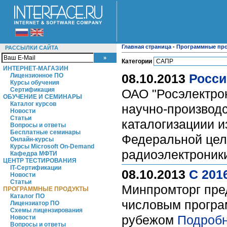
Главная страница
-
Программные пр
РАССЫЛКИ САЙТА
Категории
ИНТЕРНЕТ-МАГАЗИН
08.10.2013
Росси
Лицензионное ПО
Курсы обучения
Сертификация
ОАО "Росэлектрон
ОБУЧЕНИЕ И СЕМИНАРЫ
Каталог курсов
научно-производс
Новости
Статьи
каталогизациии и
Вопросы и ответы
Бесплатные семинары
Федеральной цел
Онлайн-курсы
Курсы Microsoft On-Demand
радиоэлектроники
Кафедра МФТИ
ЦЕНТР ТЕСТИРОВАНИЯ
IT-Сертификации
08.10.2013
С 201
Новости
Статьи
Минпромторг пред
ПРОГРАММНЫЕ ПРОДУКТЫ
Каталог ПО
числовым програ
Лицензиатор ПО
Схемы лицензирования
рубежом
Подробн
Новости
Вопросы и ответы