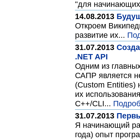
"для начинающих"
14.08.2013
Будущ
Откроем Википед
развитие их...
По
31.07.2013
Созда
.NET API
Одним из главных
САПР является н
(Custom Entities
их использования
C++/CLI...
Подроб
31.07.2013
Первы
Я начинающий раз
года) опыт прогр