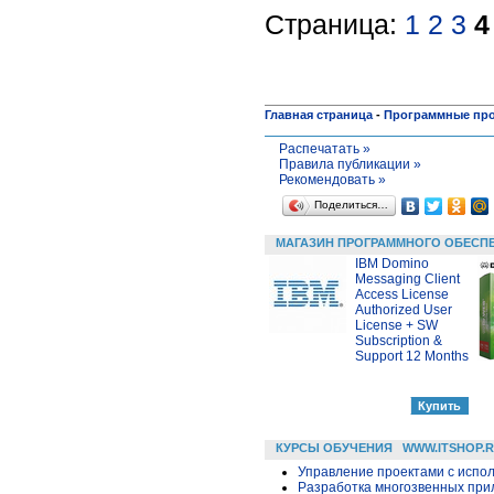
Страница:
1
2
3
4
Главная страница
-
Программные пр
Распечатать »
Правила публикации »
Рекомендовать »
Поделиться…
МАГАЗИН ПРОГРАММНОГО ОБЕСП
IBM Domino
Messaging Client
Access License
Authorized User
License + SW
Subscription &
Support 12 Months
КУРСЫ ОБУЧЕНИЯ
WWW.ITSHOP.
Управление проектами с исполь
Разработка многозвенных прило