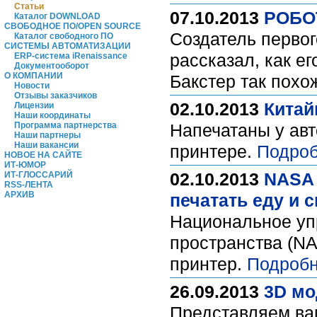
Статьи
07.10.2013
РОБО
Каталог DOWNLOAD
СВОБОДНОЕ ПО/OPEN SOURCE
Создатель первог
Каталог свободного ПО
СИСТЕМЫ АВТОМАТИЗАЦИИ
рассказал, как е
ERP-система iRenaissance
Документооборот
О КОМПАНИИ
Бакстер так похо
Новости
Отзывы заказчиков
02.10.2013
Китай
Лицензии
Наши координаты
Программа партнерства
Напечатаны у авт
Наши партнеры
Наши вакансии
принтере.
Подроб
НОВОЕ НА САЙТЕ
ИТ-ЮМОР
02.10.2013
NASA 
ИТ-ГЛОССАРИЙ
RSS-ЛЕНТА
АРХИВ
печатать еду и
Национальное уп
пространства (NA
принтер.
Подробн
26.09.2013
3D мо
Представляем ва