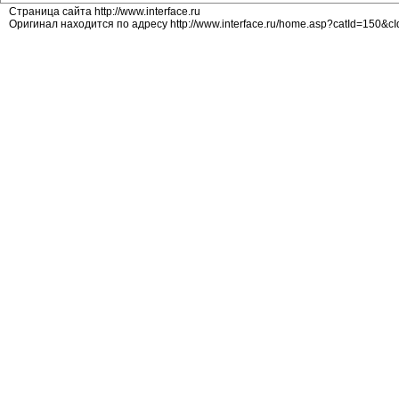
Страница сайта http://www.interface.ru
Оригинал находится по адресу http://www.interface.ru/home.asp?catId=150&