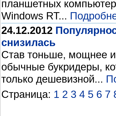
планшетных компьютеро
Windows RT...
Подробне
24.12.2012
Популярнос
снизилась
Став тоньше, мощнее и
обычные букридеры, ко
только дешевизной...
П
Страница:
1
2
3
4
5
6
7