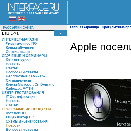
Главная страница
-
Программные пр
РАССЫЛКИ САЙТА
ИНТЕРНЕТ-МАГАЗИН
Apple посел
Лицензионное ПО
Курсы обучения
Сертификация
ОБУЧЕНИЕ И СЕМИНАРЫ
Каталог курсов
Новости
Статьи
Вопросы и ответы
Бесплатные семинары
Онлайн-курсы
Курсы Microsoft On-Demand
Кафедра МФТИ
ЦЕНТР ТЕСТИРОВАНИЯ
IT-Сертификации
Новости
Статьи
ПРОГРАММНЫЕ ПРОДУКТЫ
Каталог ПО
Лицензиатор ПО
Схемы лицензирования
Новости
Вопросы и ответы