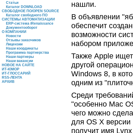
нашли.
Статьи
Каталог DOWNLOAD
СВОБОДНОЕ ПО/OPEN SOURCE
В объявлении "яб
Каталог свободного ПО
СИСТЕМЫ АВТОМАТИЗАЦИИ
обеспечит создан
ERP-система iRenaissance
Документооборот
О КОМПАНИИ
возможности сист
Новости
Отзывы заказчиков
набором приложе
Лицензии
Наши координаты
Программа партнерства
Также Apple ищет
Наши партнеры
Наши вакансии
другой операцион
НОВОЕ НА САЙТЕ
ИТ-ЮМОР
Windows 8, в кот
ИТ-ГЛОССАРИЙ
RSS-ЛЕНТА
одним из "плиточ
АРХИВ
Среди требований
"особенно Mac OS
чего можно сдела
для OS X версии 
получит имя Lynx 