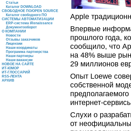
Статьи
Каталог DOWNLOAD
СВОБОДНОЕ ПО/OPEN SOURCE
Apple традицион
Каталог свободного ПО
СИСТЕМЫ АВТОМАТИЗАЦИИ
ERP-система iRenaissance
Впервые информа
Документооборот
О КОМПАНИИ
прошлого года, к
Новости
Отзывы заказчиков
Лицензии
сообщило, что Ap
Наши координаты
Программа партнерства
на 48% выше рын
Наши партнеры
Наши вакансии
29 миллионов ев
НОВОЕ НА САЙТЕ
ИТ-ЮМОР
ИТ-ГЛОССАРИЙ
Опыт Loewe сове
RSS-ЛЕНТА
АРХИВ
собственной моде
предполагаемого 
интернет-сервисы
Слухи о разрабат
от неофициальных