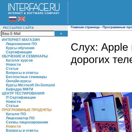
Главная страница
-
Программные пр
РАССЫЛКИ САЙТА
ИНТЕРНЕТ-МАГАЗИН
Слух: Apple
Лицензионное ПО
Курсы обучения
Сертификация
дорогих тел
ОБУЧЕНИЕ И СЕМИНАРЫ
Каталог курсов
Новости
Статьи
Вопросы и ответы
Бесплатные семинары
Онлайн-курсы
Курсы Microsoft On-Demand
Кафедра МФТИ
ЦЕНТР ТЕСТИРОВАНИЯ
IT-Сертификации
Новости
Статьи
ПРОГРАММНЫЕ ПРОДУКТЫ
Каталог ПО
Лицензиатор ПО
Схемы лицензирования
Новости
Вопросы и ответы