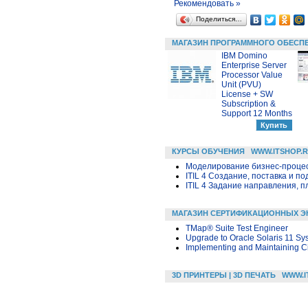
Рекомендовать »
Поделиться…
МАГАЗИН ПРОГРАММНОГО ОБЕСП
IBM Domino
Enterprise Server
Processor Value
Unit (PVU)
License + SW
Subscription &
Support 12 Months
КУРСЫ ОБУЧЕНИЯ
WWW.ITSHOP.
Моделирование бизнес-процесс
ITIL 4 Создание, поставка и под
ITIL 4 Задание направления, п
МАГАЗИН СЕРТИФИКАЦИОННЫХ Э
TMap® Suite Test Engineer
Upgrade to Oracle Solaris 11 Sy
Implementing and Maintaining C
3D ПРИНТЕРЫ | 3D ПЕЧАТЬ
WWW.I