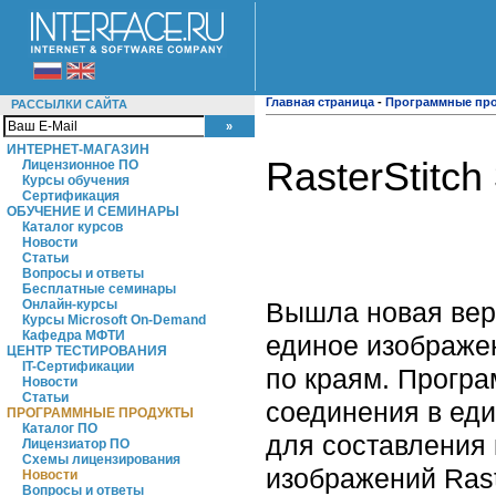
Главная страница
-
Программные пр
РАССЫЛКИ САЙТА
ИНТЕРНЕТ-МАГАЗИН
RasterStitc
Лицензионное ПО
Курсы обучения
Сертификация
ОБУЧЕНИЕ И СЕМИНАРЫ
Каталог курсов
Новости
Статьи
Вопросы и ответы
Бесплатные семинары
Вышла новая верс
Онлайн-курсы
Курсы Microsoft On-Demand
Кафедра МФТИ
единое изображен
ЦЕНТР ТЕСТИРОВАНИЯ
IT-Сертификации
по краям. Програ
Новости
Статьи
соединения в ед
ПРОГРАММНЫЕ ПРОДУКТЫ
Каталог ПО
для составления 
Лицензиатор ПО
Схемы лицензирования
изображений Rast
Новости
Вопросы и ответы