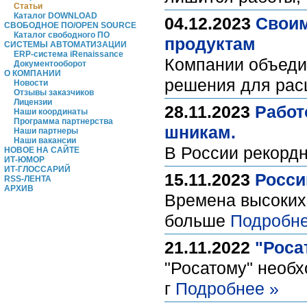
Статьи
Каталог DOWNLOAD
04.12.2023
Своим
СВОБОДНОЕ ПО/OPEN SOURCE
Каталог свободного ПО
продуктам
СИСТЕМЫ АВТОМАТИЗАЦИИ
ERP-система iRenaissance
Компании объедин
Документооборот
О КОМПАНИИ
решения для рас
Новости
Отзывы заказчиков
Лицензии
28.11.2023
Работ
Наши координаты
Программа партнерства
шникам.
Наши партнеры
Наши вакансии
В России рекорд
НОВОЕ НА САЙТЕ
ИТ-ЮМОР
ИТ-ГЛОССАРИЙ
15.11.2023
Росси
RSS-ЛЕНТА
АРХИВ
Времена высоких
больше
Подробне
21.11.2022
"Роса
"Росатому" необх
г
Подробнее »