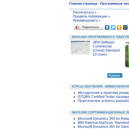
Главная страница
-
Программные пр
Распечатать »
Правила публикации »
Рекомендовать »
Поделиться…
МАГАЗИН ПРОГРАММНОГО ОБЕСП
JIRA Software
Commercial
(Cloud) Standard
10 Users
КУРСЫ ОБУЧЕНИЯ
WWW.ITSHOP.
Методология и практика упра
ISTQB® Certified Tester, базовы
Практические аспекты разраб
МАГАЗИН СЕРТИФИКАЦИОННЫХ Э
Microsoft Dynamics 365 for Retai
IBM Rational AppScan, Standard
Microsoft Dynamics 365 for Sale