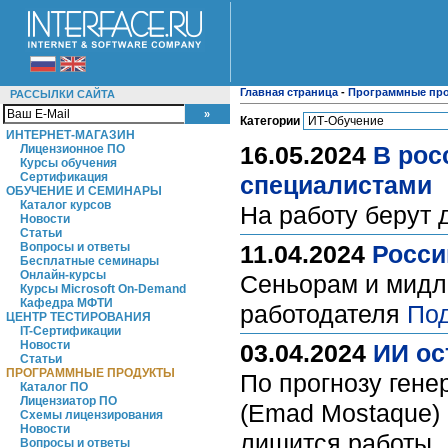
Главная страница
-
Программные пр
РАССЫЛКИ САЙТА
Категории
ИНТЕРНЕТ-МАГАЗИН
16.05.2024
В рос
Лицензионное ПО
Курсы обучения
Сертификация
специалистами
ОБУЧЕНИЕ И СЕМИНАРЫ
Каталог курсов
На работу берут
Новости
Статьи
Вопросы и ответы
11.04.2024
Росси
Бесплатные семинары
Онлайн-курсы
Сеньорам и мидла
Курсы Microsoft On-Demand
Кафедра МФТИ
работодателя
По
ЦЕНТР ТЕСТИРОВАНИЯ
IT-Сертификации
Новости
03.04.2024
ИИ ос
Статьи
ПРОГРАММНЫЕ ПРОДУКТЫ
По прогнозу гене
Каталог ПО
Лицензиатор ПО
(Emad Mostaque) 
Схемы лицензирования
Новости
лишится работы,
Вопросы и ответы