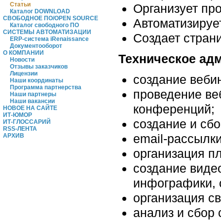
Статьи
Организует пр
Каталог DOWNLOAD
СВОБОДНОЕ ПО/OPEN SOURCE
Автоматизируе
Каталог свободного ПО
СИСТЕМЫ АВТОМАТИЗАЦИИ
Создает страни
ERP-система iRenaissance
Документооборот
О КОМПАНИИ
Техническое ад
Новости
Отзывы заказчиков
Лицензии
создание веби
Наши координаты
Программа партнерства
проведение ве
Наши партнеры
Наши вакансии
конференций;
НОВОЕ НА САЙТЕ
ИТ-ЮМОР
создание и сбо
ИТ-ГЛОССАРИЙ
RSS-ЛЕНТА
email-рассылки
АРХИВ
организация п
создание видео
инфографики, 
организация св
анализ и сбор 