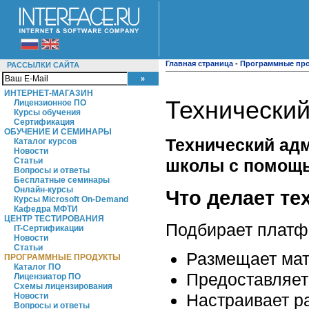
Главная страница
-
Программные пр
РАССЫЛКИ САЙТА
ИНТЕРНЕТ-МАГАЗИН
Технически
Лицензионное ПО
Курсы обучения
Сертификация
ОБУЧЕНИЕ И СЕМИНАРЫ
Технический ад
Каталог курсов
Новости
школы с помощь
Статьи
Вопросы и ответы
Бесплатные семинары
Онлайн-курсы
Что делает те
Курсы Microsoft On-Demand
Кафедра МФТИ
ЦЕНТР ТЕСТИРОВАНИЯ
Подбирает платф
IT-Сертификации
Новости
Статьи
Размещает мат
ПРОГРАММНЫЕ ПРОДУКТЫ
Каталог ПО
Предоставляет
Лицензиатор ПО
Схемы лицензирования
Настраивает р
Новости
Вопросы и ответы