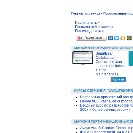
Главная страница
-
Программные пр
Распечатать »
Правила публикации »
Рекомендовать »
Поделиться…
МАГАЗИН ПРОГРАММНОГО ОБЕСП
SmartBear
Collaborator -
Concurrent User
License (Includes
1 Year
Maintenance)
КУРСЫ ОБУЧЕНИЯ
WWW.ITSHOP.
Разработка приложений баз дан
Delphi XE8. Разработка крос
Вводный курс по разработке п
2007 и более ранних версий)
МАГАЗИН СЕРТИФИКАЦИОННЫХ Э
Avaya Aura® Contact Center Im
IBM API Management, V4.0.2 D