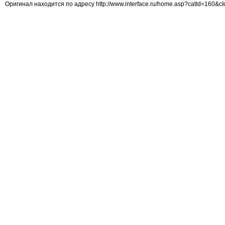
Оригинал находится по адресу http://www.interface.ru/home.asp?catId=160&c