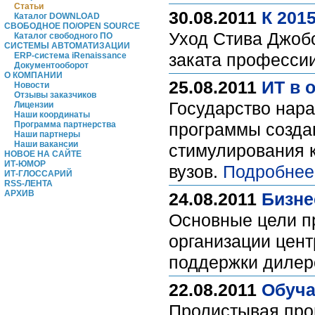
Статьи
30.08.2011
К 201
Каталог DOWNLOAD
СВОБОДНОЕ ПО/OPEN SOURCE
Уход Стива Джобс
Каталог свободного ПО
СИСТЕМЫ АВТОМАТИЗАЦИИ
заката професси
ERP-система iRenaissance
Документооборот
О КОМПАНИИ
25.08.2011
ИТ в 
Новости
Отзывы заказчиков
Государство нар
Лицензии
Наши координаты
Программа партнерства
программы созда
Наши партнеры
Наши вакансии
стимулирования 
НОВОЕ НА САЙТЕ
ИТ-ЮМОР
вузов.
Подробнее
ИТ-ГЛОССАРИЙ
RSS-ЛЕНТА
АРХИВ
24.08.2011
Бизне
Основные цели п
организации цент
поддержки дилер
22.08.2011
Обуча
Пролистывая проп