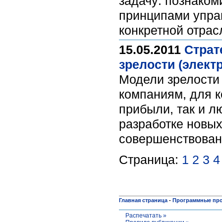
задачу: познако
принципами управ
конкретной отра
15.05.2011
Страт
зрелости (элект
Модели зрелости 
компаниям, для 
прибыли, так и 
разработке новых
совершенствован
Страница:
1
2
3
4
Главная страница
-
Программные пр
Распечатать »