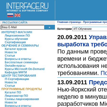
Главная страница
-
Программные пр
РАССЫЛКИ САЙТА
Категории
ИНТЕРНЕТ-МАГАЗИН
20.09.2011
Управ
Лицензионное ПО
Курсы обучения
Сертификация
выработка требо
ОБУЧЕНИЕ И СЕМИНАРЫ
Каталог курсов
По данным провед
Новости
Статьи
времени и бюджет
Вопросы и ответы
Бесплатные семинары
использования н
Онлайн-курсы
Курсы Microsoft On-Demand
требованиями.
П
Кафедра МФТИ
ЦЕНТР ТЕСТИРОВАНИЯ
IT-Сертификации
13.09.2011
Предс
Новости
Статьи
Нью-йоркский оте
ПРОГРАММНЫЕ ПРОДУКТЫ
Каталог ПО
неделю в минувш
Лицензиатор ПО
Схемы лицензирования
разработчиков Mi
Новости
Вопросы и ответы