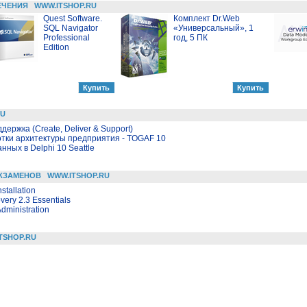
ЕЧЕНИЯ
WWW.ITSHOP.RU
Quest Software.
Комплект Dr.Web
SQL Navigator
«Универсальный», 1
Professional
год, 5 ПК
Edition
RU
держка (Create, Deliver & Support)
отки архитектуры предприятия - TOGAF 10
ных в Delphi 10 Seattle
КЗАМЕНОВ
WWW.ITSHOP.RU
stallation
very 2.3 Essentials
dministration
TSHOP.RU