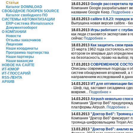
Статьи
18.03.2013
Google рассекретила п
Каталог DOWNLOAD
Компания Google разрабатывает веб
СВОБОДНОЕ ПО/OPEN SOURCE
название Google Keep.
Подробнее 
Каталог свободного ПО
18.03.2013
calibre 0.9.23: порядок
СИСТЕМЫ АВТОМАТИЗАЦИИ
Выпущена новая версия calibre - б
ERP-система iRenaissance
Документооборот
18.03.2013
Игры работают с глуби
О КОМПАНИИ
как люди становятся экспертами в 
Новости
сейчас
Подробнее »
Отзывы заказчиков
Лицензии
18.03.2013
Как защитить свои прав
Наши координаты
15 марта 1962 года состоялось ис
Программа партнерства
котором он впервые дал определен
Наши партнеры
на безопасность; право на выбор;
Наши вакансии
17.03.2013
СОВРЕМЕННОЕ СОСТО
НОВОЕ НА САЙТЕ
Описаны современные подходы к об
ИТ-ЮМОР
систем обнаружения вторжений, а т
ИТ-ГЛОССАРИЙ
направлениям исследований в данн
RSS-ЛЕНТА
АРХИВ
14.03.2013
ИТ для оптимизации би
- Шеф, гад, заставил сисадмина сде
вовремя...
Подробнее »
14.03.2013
Airpush невольно спос
Компания "Доктор Веб" предупрежд
платформы Airpush.
Подробнее »
14.03.2013
"Доктор Веб": Трояне
Компания "Доктор Веб" фиксирует
троянца-шифровальщика Trojan.Arc
13.03.2013
"Доктор Веб": анализ в