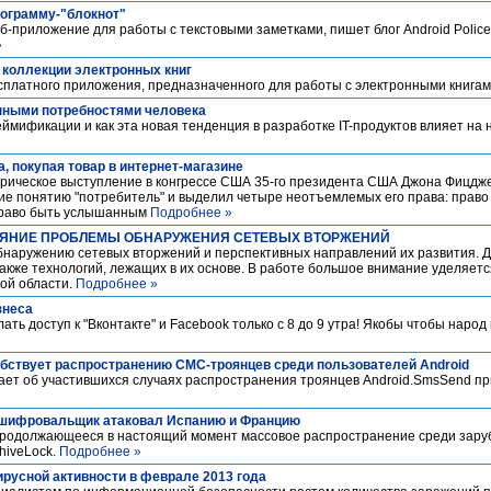
рограмму-"блокнот"
-приложение для работы с текстовыми заметками, пишет блог Android Police
»
 в коллекции электронных книг
есплатного приложения, предназначенного для работы с электронными книга
нными потребностями человека
геймификации и как эта новая тенденция в разработке IT-продуктов влияет на
а, покупая товар в интернет-магазине
торическое выступление в конгрессе США 35‑го президента США Джона Фицдж
ие понятию "потребитель" и выделил четыре неотъемлемых его права: прав
 право быть услышанным
Подробнее »
ЯНИЕ ПРОБЛЕМЫ ОБНАРУЖЕНИЯ СЕТЕВЫХ ВТОРЖЕНИЙ
наружению сетевых вторжений и перспективных направлений их развития. 
акже технологий, лежащих в их основе. В работе большое внимание уделяет
ой области.
Подробнее »
знеса
лать доступ к "Вконтакте" и Fасеbооk только с 8 до 9 утра! Якобы чтобы наро
обствует распространению СМС-троянцев среди пользователей Android
ает об участившихся случаях распространения троянцев Android.SmsSend п
ц-шифровальщик атаковал Испанию и Францию
 продолжающееся в настоящий момент массовое распространение среди зар
hiveLock.
Подробнее »
ирусной активности в феврале 2013 года