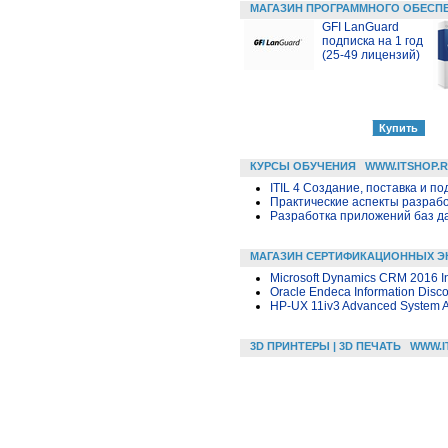
МАГАЗИН ПРОГРАММНОГО ОБЕСП
GFI LanGuard
подписка на 1 год
(25-49 лицензий)
КУРСЫ ОБУЧЕНИЯ
WWW.ITSHOP.
ITIL 4 Создание, поставка и под
Практические аспекты разраб
Разработка приложений баз дан
МАГАЗИН СЕРТИФИКАЦИОННЫХ Э
Microsoft Dynamics CRM 2016 In
Oracle Endeca Information Disco
HP-UX 11iv3 Advanced System A
3D ПРИНТЕРЫ | 3D ПЕЧАТЬ
WWW.I