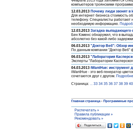
Февраль 2013 года запомнится спе
компьютеров троянскими программа
12.03.2013
Почему люди звонят в 
Для интернет бизнеса стоимость об
телефону. Специалисты работают на
необходимую информацию.
Подроб
12.03.2013
Загадка выпадающего 
Бен Кэменс обнаружил, что в выпад
абсолютно без какой-либо задержк
06.03.2013
"Доктор Веб": Обзор и
По данным компании "Доктор Веб" 
06.03.2013
"Лаборатория Касперско
Эксперты "Лаборатории Касперског
04.03.2013
iWantHue: инструмент 
iWantHue - это веб-генератор цвет
сочетаются друг с другом.
Подробне
Страница:
...
33
34
35
36
37
38
39
40
Главная страница
-
Программные пр
Распечатать »
Правила публикации »
Рекомендовать »
Поделиться…