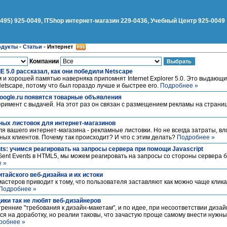
(495) 925-0049, ITShop интернет-магазин 229-0436, Учебный Центр 925-0049
одукты
-
Статьи
-
Интернет
Компании
IE 5.0 рассказал, как они победили Netscape
 хорошей памятью наверняка припомнят Internet Explorer 5.0. Это выдающи
etscape, потому что был гораздо лучше и быстрее его.
Подробнее »
oogle.ru появятся товарные объявления
еримент с выдачей. На этот раз он связан с размещением рекламы на страни
ых листовок для интернет-магазинов
я вашего интернет-магазина - рекламные листовки. Но не всегда затраты, в
ных клиентов. Почему так происходит? И что с этим делать?
Подробнее »
ts: учимся реагировать на запросы сервера при помощи Javascript
ent Events в HTML5, мы можем реагировать на запросы со стороны сервера 
 »
тайского веб-дизайна и их истоки
астеров приводит к тому, что пользователя заставляют как можно чаще клика
Подробнее »
ики так не любят веб-дизайнеров
тренние "требования к дизайн-макетам", и по идее, при несоответствии диза
ся на доработку, но реалии таковы, что зачастую проще самому внести нужные
робнее »