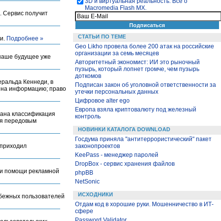
3D и виртуальная реальность. Все о
Macromedia Flash MX.
. Сервис получит
СТАТЬИ ПО ТЕМЕ
ми.
Подробнее »
Geo Likho провела более 200 атак на российские
организации за семь месяцев
 наше будущее уже
Авторитетный экономист: ИИ это рыночный
пузырь, который лопнет громче, чем пузырь
доткомов
еральда Кеннеди, в
Подписан закон об уголовной ответственности за
о на информацию; право
утечки персональных данных
Цифровое alter ego
Европа взяла криптовалюту под железный
Дана классификация
контроль
ся передовым
НОВИНКИ КАТАЛОГА DOWNLOAD
Госдума приняла "антитеррористический" пакет
д приходил
законопроектов
KeePass - менеджер паролей
DropBox - сервис хранения файлов
ри помощи рекламной
phpBB
NetSonic
ИСХОДНИКИ
убежных пользователей
Отдам код в хорошие руки. Мошенничество в ИТ-
сфере
Password Validator