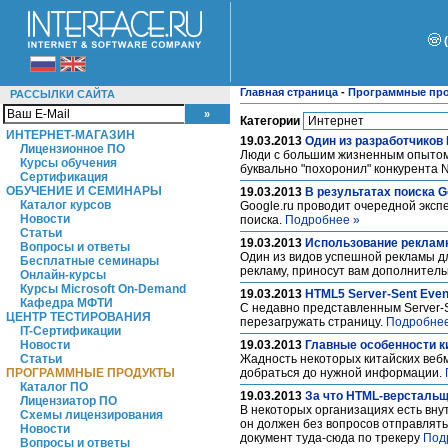
Главная страница
-
Программные пр
РАССЫЛКИ САЙТА
Категории
ИНТЕРНЕТ-МАГАЗИН
19.03.2013
Один из разработчиков 
Лицензионное ПО
Люди с большим жизненным опытом и
Курсы обучения
буквально "похоронил" конкурента N
Сертификация
ОБУЧЕНИЕ И СЕМИНАРЫ
19.03.2013
В результатах поиска G
Каталог курсов
Google.ru проводит очередной эксп
Новости
поиска.
Подробнее »
Статьи
19.03.2013
Использование рекламн
Вопросы и ответы
Один из видов успешной рекламы дл
Бесплатные семинары
рекламу, приносут вам дополнитель
Онлайн-курсы
Курсы Microsoft On-Demand
19.03.2013
HTML5 Server-Sent Even
Кафедра МФТИ
С недавно представленным Server-S
ЦЕНТР ТЕСТИРОВАНИЯ
перезагружать страницу.
Подробнее
IT-Сертификации
Новости
19.03.2013
Главные особенности ки
Статьи
Жадность некоторых китайских вебм
ПРОГРАММНЫЕ ПРОДУКТЫ
добраться до нужной информации.
Каталог ПО
19.03.2013
За что HTML-верстальщ
Лицензиатор ПО
В некоторых организациях есть вну
Схемы лицензирования
он должен без вопросов отправлять
Новости
документ туда-сюда по трекеру
Под
Вопросы и ответы