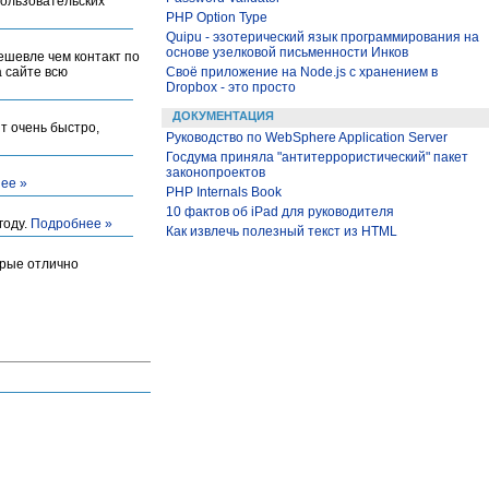
ользовательских
PHP Option Type
Quipu - эзотерический язык программирования на
основе узелковой письменности Инков
ешевле чем контакт по
 сайте всю
Своё приложение на Node.js с хранением в
Dropbox - это просто
ДОКУМЕНТАЦИЯ
т очень быстро,
Руководство по WebSphere Application Server
Госдума приняла "антитеррористический" пакет
законопроектов
ее »
PHP Internals Book
10 фактов об iPad для руководителя
году.
Подробнее »
Как извлечь полезный текст из HTML
орые отлично