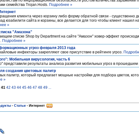
циалистам по информационной безопасности ростом количества заражений п
ми семейства Trojan.Hosts.
Подробнее »
Интернет
ращения клиента через корзину либо форму обратной связи - существенно д
д юзабилити сайта и корзины, все делается для того чтобы клиент нашел на
нее »
списка "Амазона"
ающем списке Shop by Department на сайте "Амазон" ховер-эффект происходи
и.
Подробнее »
нформационных угроз февраля 2013 года
файловые инфекторы закрепляют свое присутствие в рейтинге угроз.
Подробн
го": Мобильная вирусология, часть 6
о" представили результаты анализа развития мобильных угроз в прошедшем 
для создания цветовых палитр
овых палитр, который предлагает мощные настройки для подбора цветов, кот
е »
41
42
43
44
45
46
47
48
49
...
одукты
-
Статьи
-
Интернет