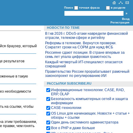
Поиск
точная фраза
в разделе
Вход
Регистрация
НОВОСТИ ПО ТЕМЕ
В I кв 2026 г. DDoS-атаки навредили финансовой
отрасли, телеком-сфере и ритейлу
Реформы в телекоме. Вернутся проверки.
йся браузер, который
Сократят сроки на СОРМ для нужд ФСБ
Россияне сдают позиции. В стране впервые за
семь лет упала цифровая грамотность
це результатов
Каждый четвертый ИT-специалист опасается
сокращений
Правительство России прорабатывает рамочный
законопроект по регулированию ИИ
ложенные в такую
РАССЫЛКИ SUBSCRIBE.RU
Информационные технологии: CASE, RAD,
без необходимости
ERP, OLAP
Безопасность компьютерных сетей и защита
информации
ть на ссылки, чтобы
CASE-технологии
OS Linux для начинающих. Новости + статьи +
обзоры + ссылки
йна этим требованиям,
Один день системного администратора
 правки, чем гонять
Все о PHP и даже больше