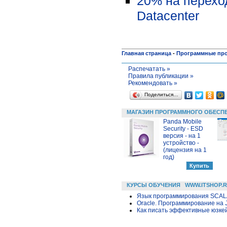
20% на перехо
Datacenter
Главная страница
-
Программные пр
Распечатать »
Правила публикации »
Рекомендовать »
Поделиться…
МАГАЗИН ПРОГРАММНОГО ОБЕСП
Panda Mobile
Security - ESD
версия - на 1
устройство -
(лицензия на 1
год)
КУРСЫ ОБУЧЕНИЯ
WWW.ITSHOP.
Язык программирования SCA
Oracle. Программирование на 
Как писать эффективные юзкей