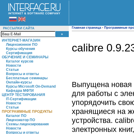
Главная страница
-
Программные пр
РАССЫЛКИ САЙТА
ИНТЕРНЕТ-МАГАЗИН
calibre 0.9.
Лицензионное ПО
Курсы обучения
Сертификация
ОБУЧЕНИЕ И СЕМИНАРЫ
Каталог курсов
Новости
Статьи
Вопросы и ответы
Бесплатные семинары
Выпущена новая в
Онлайн-курсы
Курсы Microsoft On-Demand
Кафедра МФТИ
для работы с эле
ЦЕНТР ТЕСТИРОВАНИЯ
IT-Сертификации
упорядочить свою
Новости
Статьи
хранящиеся на же
ПРОГРАММНЫЕ ПРОДУКТЫ
Каталог ПО
устройства. cali
Лицензиатор ПО
Схемы лицензирования
электронных книг
Новости
Вопросы и ответы