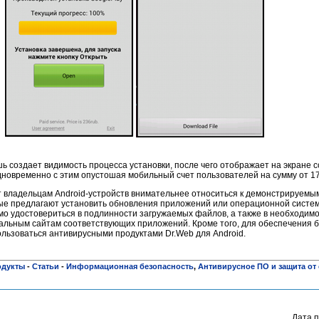
ь создает видимость процесса установки, после чего отображает на экране сс
одновременно с этим опустошая мобильный счет пользователей на сумму от 17
 владельцам Android-устройств внимательнее относиться к демонстрируемым
рые предлагают установить обновления приложений или операционной систе
имо удостовериться в подлинности загружаемых файлов, а также в необходимо
иальным сайтам соответствующих приложений. Кроме того, для обеспечения 
льзоваться антивирусными продуктами Dr.Web для Android.
одукты
-
Статьи
-
Информационная безопасность
,
Антивирусное ПО и защита от
Дата п