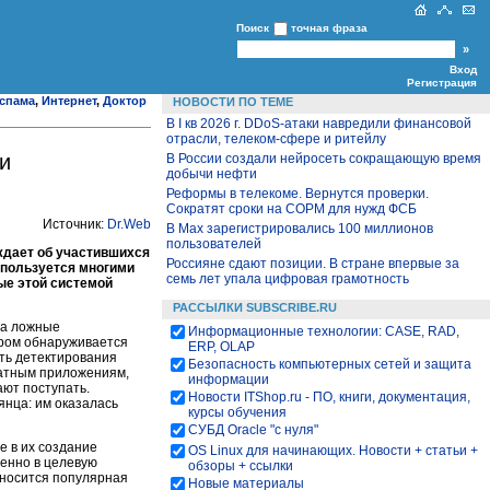
Поиск
точная фраза
Вход
Регистрация
 спама
,
Интернет
,
Доктор
НОВОСТИ ПО ТЕМЕ
В I кв 2026 г. DDoS-атаки навредили финансовой
отрасли, телеком-сфере и ритейлу
и
В России создали нейросеть сокращающую время
добычи нефти
Реформы в телекоме. Вернутся проверки.
Сократят сроки на СОРМ для нужд ФСБ
Источник:
Dr
.Web
В Max зарегистрировались 100 миллионов
пользователей
ждает об участившихся
Россияне сдают позиции. В стране впервые за
спользуется многими
семь лет упала цифровая грамотность
ые этой системой
РАССЫЛКИ SUBSCRIBE.RU
на ложные
Информационные технологии: CASE, RAD,
ором обнаруживается
ERP, OLAP
ть детектирования
Безопасность компьютерных сетей и защита
латным приложениям,
информации
ют поступать.
Новости ITShop.ru - ПО, книги, документация,
янца: им оказалась
курсы обучения
СУБД Oracle "с нуля"
е в их создание
OS Linux для начинающих. Новости + статьи +
венно в целевую
обзоры + ссылки
тносится популярная
Новые материалы