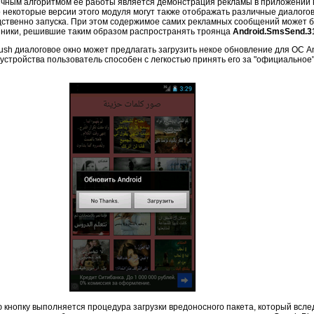
ичным алгоритмом ее работы является демонстрация рекламы в приложении 
о некоторые версии этого модуля могут также отображать различные диалогов
редственно запуска. При этом содержимое самих рекламных сообщений может
нники, решившие таким образом распространять троянца
Android.SmsSend.31
ush диалоговое окно может предлагать загрузить некое обновление для ОС A
устройства пользователь способен с легкостью принять его за "официальное
кнопку выполняется процедура загрузки вредоносного пакета, который вслед