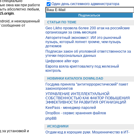
в специально
Один день системного администратора
ые окна как при работе
 быть абсолютно любым,
5.origin
.
ndroid, и неискушенный
СТАТЬИ ПО ТЕМЕ
" сообщение от
Geo Likho провела более 200 атак на российские
организации за семь месяцев
Авторитетный экономист: ИИ это рыночный
пузырь, который лопнет громче, чем пузырь
доткомов
Подписан закон об уголовной ответственности за
утечки персональных данных
Цифровое alter ego
Европа взяла криптовалюту под железный
контроль
НОВИНКИ КАТАЛОГА DOWNLOAD
Госдума приняла "антитеррористический" пакет
законопроектов
УПРАВЛЕНИЕ ИНТЕЛЛЕКТУАЛЬНОЙ
СОБСТВЕННОСТЬЮ КАК ФАКТОР ПОВЫШЕНИЯ
ЭФФЕКТИВНОСТИ РАЗВИТИЯ ОРГАНИЗАЦИЙ
KeePass - менеджер паролей
DropBox - сервис хранения файлов
phpBB
ИСХОДНИКИ
 за установкой и
Отдам код в хорошие руки. Мошенничество в ИТ-