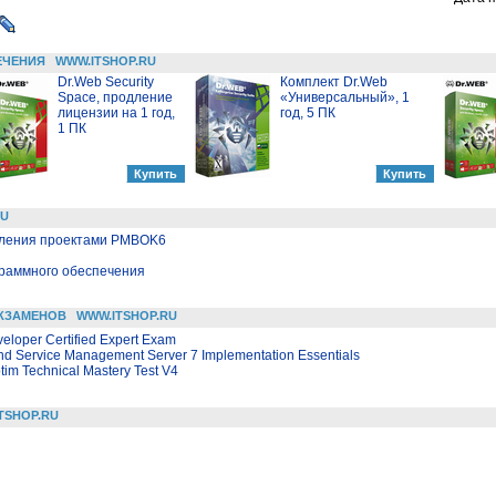
ЕЧЕНИЯ
WWW.ITSHOP.RU
Dr.Web Security
Комплект Dr.Web
Space, продление
«Универсальный», 1
лицензии на 1 год,
год, 5 ПК
1 ПК
RU
вления проектами PMBOK6
граммного обеспечения
КЗАМЕНОВ
WWW.ITSHOP.RU
eloper Certified Expert Exam
d Service Management Server 7 Implementation Essentials
im Technical Mastery Test V4
TSHOP.RU