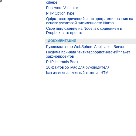
y.
сфере
Password Validator
PHP Option Type
Quipu - эзотерический язык программирования на
основе узелковой письменности Инков
Своё приложение на Node.js с хранением в
Dropbox - это просто
ДОКУМЕНТАЦИЯ
Руководство по WebSphere Application Server
Госдума приняла "антитеррористический" пакет
законопроектов
PHP Internals Book
10 фактов об iPad для руководителя
Как извлечь полезный текст из HTML