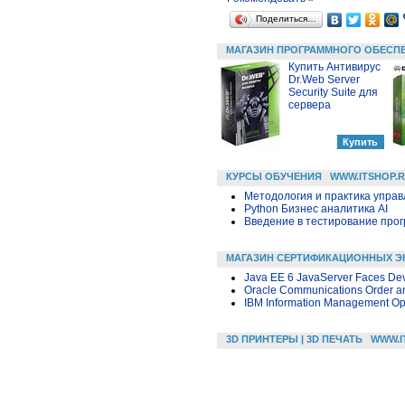
Поделиться…
МАГАЗИН ПРОГРАММНОГО ОБЕСП
Купить Антивирус
Dr.Web Server
Security Suite для
сервера
КУРСЫ ОБУЧЕНИЯ
WWW.ITSHOP.
Методология и практика упра
Python Бизнес аналитика AI
Введение в тестирование про
МАГАЗИН СЕРТИФИКАЦИОННЫХ Э
Java EE 6 JavaServer Faces Dev
Oracle Communications Order an
IBM Information Management Opt
3D ПРИНТЕРЫ | 3D ПЕЧАТЬ
WWW.I