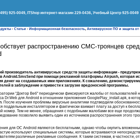
(495) 925-0049, ITShop интернет-магазин 229-0436, Учебный Центр 925-0049
одукты
-
Статьи
-
Информационная безопасность
,
Антивирусное ПО и защита от
особствует распространению СМС-троянцев сред
d
кий производитель антивирусных средств защиты информации - предупре
ев
Android.SmsSend
при помощи рекламной платформы Airpush, которая и
ия денег на создаваемых ими приложениях. К сожалению, демонстрируем
телей в заблуждение и привести к загрузке вредоносной программы.
атории "Доктор Веб" периодически фиксируются жалобы от пользователей 
а Dr.Web для Android в отношении приложения GooglePlay_install.apk, в кот
n
. После изучения проблемы вирусные аналитики подтвердили обоснованнос
ся поддельным инсталлятором и фактически взимает плату за доступ к бесп
й номер. Тем не менее, обращения с подобными жалобами все еще продолжа
едование позволило выявить один из источников распространения этого тро
жения для ОС Android являются бесплатными, однако чтобы окупить вложенны
ачастую используют специальные системы, которые встраиваются непосредст
вателям различные рекламные сообщения. К таким системам, в частности, о