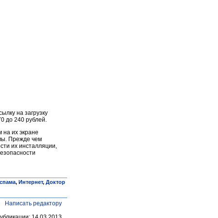
ылку на загрузку
0 до 240 рублей.
 на их экране
мы. Прежде чем
сти их инсталляции,
безопасности
 спама
,
Интернет
,
Доктор
Написать редактору
убликации: 14.03.2013