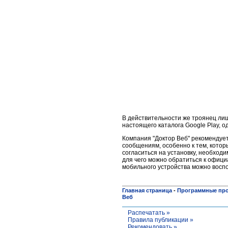
В действительности же троянец лиш
настоящего каталога Google Play, 
Компания "Доктор Веб" рекомендует
сообщениям, особенно к тем, кото
согласиться на установку, необход
для чего можно обратиться к офиц
мобильного устройства можно воспо
Главная страница
-
Программные пр
Веб
Распечатать »
Правила публикации »
Рекомендовать »