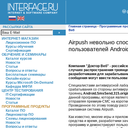
Главная страница
-
Программные пр
РАССЫЛКИ САЙТА
Веб
ИНТЕРНЕТ-МАГАЗИН
Airpush невольно сп
Лицензионное ПО
Курсы обучения
пользователей Androi
Сертификация
ОБУЧЕНИЕ И СЕМИНАРЫ
Каталог курсов
Новости
Компания "Доктор Веб" - российс
Статьи
случаях распространения троянц
Вопросы и ответы
разработчиками для зарабатыван
Бесплатные семинары
сообщения могут ввести пользова
Онлайн-курсы
Курсы Microsoft On-Demand
Специалистами антивирусной лабор
Кафедра МФТИ
срабатывания со стороны антивирус
ЦЕНТР ТЕСТИРОВАНИЯ
троянец
Android.SmsSend.315.origi
IT-Сертификации
данной программы, которая являет
Новости
отправляя премиум-СМС на коротки
Статьи
Проведенное по этому поводу рассл
ПРОГРАММНЫЕ ПРОДУКТЫ
рекламная система Airpush.
Каталог ПО
Лицензиатор ПО
Как известно, многие игры и прило
Схемы лицензирования
средства и время, разработчики з
Новости
программу и демонстрируют пользо
Вопросы и ответы