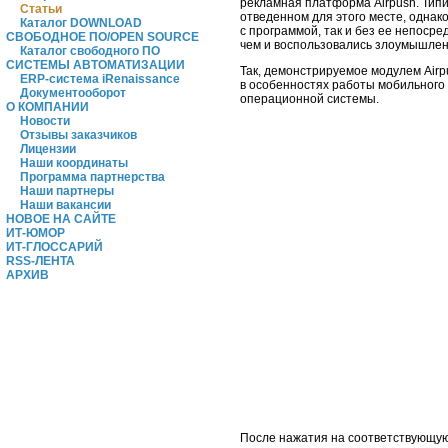
рекламная платформа Airpush. Тип
Статьи
отведенном для этого месте, однак
Каталог DOWNLOAD
с программой, так и без ее непос
СВОБОДНОЕ ПО/OPEN SOURCE
чем и воспользовались злоумышле
Каталог свободного ПО
СИСТЕМЫ АВТОМАТИЗАЦИИ
Так, демонстрируемое модулем Airp
ERP-система iRenaissance
в особенностях работы мобильного 
Документооборот
операционной системы.
О КОМПАНИИ
Новости
Отзывы заказчиков
Лицензии
Наши координаты
Программа партнерства
Наши партнеры
Наши вакансии
НОВОЕ НА САЙТЕ
ИТ-ЮМОР
ИТ-ГЛОССАРИЙ
RSS-ЛЕНТА
АРХИВ
После нажатия на соответствующую 