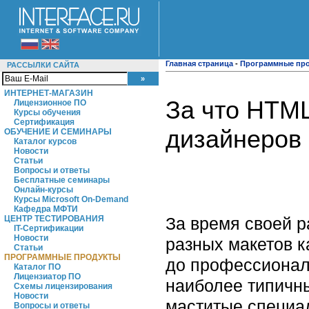
Главная страница
-
Программные пр
РАССЫЛКИ САЙТА
ИНТЕРНЕТ-МАГАЗИН
За что HTML
Лицензионное ПО
Курсы обучения
Сертификация
дизайнеров
ОБУЧЕНИЕ И СЕМИНАРЫ
Каталог курсов
Новости
Статьи
Вопросы и ответы
Бесплатные семинары
Онлайн-курсы
Курсы Microsoft On-Demand
Кафедра МФТИ
За время своей р
ЦЕНТР ТЕСТИРОВАНИЯ
IT-Сертификации
Новости
разных макетов к
Статьи
ПРОГРАММНЫЕ ПРОДУКТЫ
до профессионало
Каталог ПО
Лицензиатор ПО
наиболее типичны
Схемы лицензирования
Новости
маститые специал
Вопросы и ответы