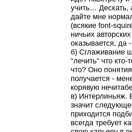
учить… Дескать, а
дайте мне нормал
(всякие font-squi
ничьих авторских
оказывается, да 
б) Сглаживание ш
"лечить" что кто-
что? Оно понятия 
получается - мен
корявую нечитабе
в) Интерлиньяж. 
значит следующее
приходится подби
всегда требует ка
свою карьеру в о