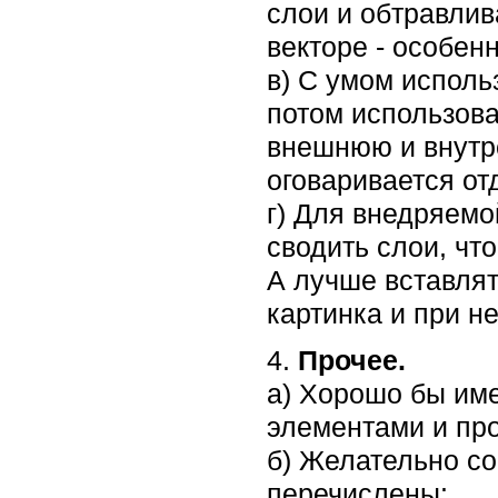
слои и обтравлива
векторе - особен
в) С умом исполь
потом использова
внешнюю и внутре
оговаривается о
г) Для внедряемо
сводить слои, чт
А лучше вставлят
картинка и при н
4.
Прочее.
а) Хорошо бы име
элементами и пр
б) Желательно со
перечислены: