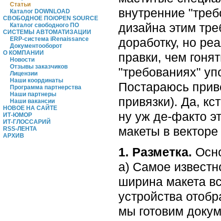
Статьи
внутренние "треб
Каталог DOWNLOAD
СВОБОДНОЕ ПО/OPEN SOURCE
дизайна этим тре
Каталог свободного ПО
СИСТЕМЫ АВТОМАТИЗАЦИИ
доработку, но ре
ERP-система iRenaissance
Документооборот
О КОМПАНИИ
правки, чем гонят
Новости
Отзывы заказчиков
"требованиях" уп
Лицензии
Наши координаты
Постараюсь прив
Программа партнерства
Наши партнеры
привязки). Да, к
Наши вакансии
НОВОЕ НА САЙТЕ
ну уж де-факто э
ИТ-ЮМОР
ИТ-ГЛОССАРИЙ
макеты в векторе 
RSS-ЛЕНТА
АРХИВ
1. Разметка.
Осно
а) Самое известн
ширина макета в
устройства отобра
мы готовим докум