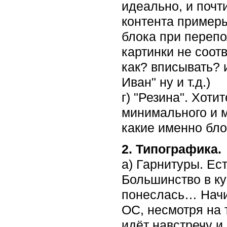
идеально, и почт
контента примеры
блока при перепо
картинки не соотв
как? вписывать? 
Иван" ну и т.д.)
г) "Резина". Хоти
минимального и м
какие именно блок
2. Типографика.
а) Гарнитуры. Ес
Большинство в ку
понеслась… Начин
ОС, несмотря на 
идёт навстречу и