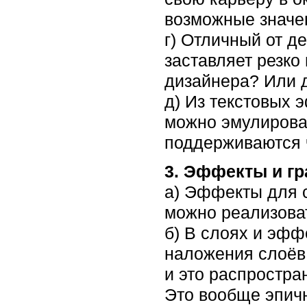
возможные значе
г) Отличный от 
заставляет резко 
дизайнера? Или д
д) Из текстовых 
можно эмулироват
поддерживаются че
3. Эффекты и гр
а) Эффекты для с
можно реализоват
б) В слоях и эф
наложения слоёв 
и это распростра
Это вообще эпично