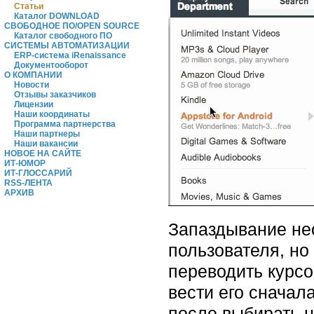
Статьи
Каталог DOWNLOAD
СВОБОДНОЕ ПО/OPEN SOURCE
Каталог свободного ПО
СИСТЕМЫ АВТОМАТИЗАЦИИ
ERP-система iRenaissance
Документооборот
О КОМПАНИИ
Новости
Отзывы заказчиков
Лицензии
Наши координаты
Программа партнерства
Наши партнеры
Наши вакансии
НОВОЕ НА САЙТЕ
ИТ-ЮМОР
ИТ-ГЛОССАРИЙ
RSS-ЛЕНТА
АРХИВ
Запаздывание нео
пользователя, но
переводить курс
вести его сначал
после выбирать н