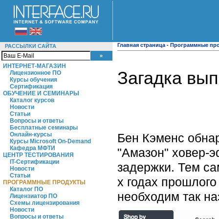
Главная страница
-
Программные пр
РАССЫЛКИ САЙТА
ИНТЕРНЕТ-МАГАЗИН
Загадка вы
Лицензионное ПО
Курсы обучения
Сертификация
ОБУЧЕНИЕ И СЕМИНАРЫ
Каталог курсов
Новости
Статьи
Вопросы и ответы
Бесплатные семинары
Бен Кэменс обнар
Онлайн-курсы
Курсы Microsoft On-Demand
Кафедра МФТИ
"Амазон" ховер-э
ЦЕНТР ТЕСТИРОВАНИЯ
IT-Сертификации
задержки. Тем са
Новости
Статьи
х годах прошлого
ПРОГРАММНЫЕ ПРОДУКТЫ
Каталог ПО
необходим так на
Лицензиатор ПО
Схемы лицензирования
Новости
Вопросы и ответы