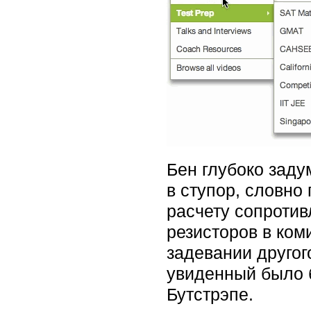
Бен глубоко заду
в ступор, словно
расчету сопроти
резисторов в ком
задевании другог
увиденный было б
Бутстрэпе.