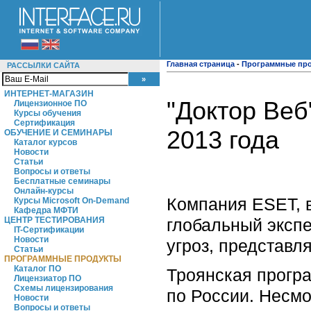
Главная страница
-
Программные пр
РАССЫЛКИ САЙТА
ИНТЕРНЕТ-МАГАЗИН
"Доктор Ве
Лицензионное ПО
Курсы обучения
Сертификация
2013 года
ОБУЧЕНИЕ И СЕМИНАРЫ
Каталог курсов
Новости
Статьи
Вопросы и ответы
Бесплатные семинары
Онлайн-курсы
Компания ESET, 
Курсы Microsoft On-Demand
Кафедра МФТИ
глобальный экспе
ЦЕНТР ТЕСТИРОВАНИЯ
IT-Сертификации
Новости
угроз, представл
Статьи
ПРОГРАММНЫЕ ПРОДУКТЫ
Каталог ПО
Троянская програ
Лицензиатор ПО
Схемы лицензирования
по России. Несмо
Новости
Вопросы и ответы