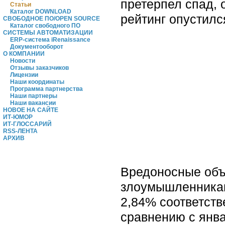
претерпел спад, 
Статьи
Каталог DOWNLOAD
рейтинг опустилс
СВОБОДНОЕ ПО/OPEN SOURCE
Каталог свободного ПО
СИСТЕМЫ АВТОМАТИЗАЦИИ
ERP-система iRenaissance
Документооборот
О КОМПАНИИ
Новости
Отзывы заказчиков
Лицензии
Наши координаты
Программа партнерства
Наши партнеры
Наши вакансии
НОВОЕ НА САЙТЕ
ИТ-ЮМОР
ИТ-ГЛОССАРИЙ
RSS-ЛЕНТА
АРХИВ
Вредоносные объе
злоумышленниками
2,84% соответств
сравнению с янв