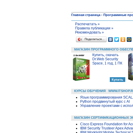
Главная страница
-
Программные пр
Распечатать »
Правила публикации »
Рекомендовать »
Поделиться…
МАГАЗИН ПРОГРАММНОГО ОБЕСП
Купить, скачать
Dr.Web Security
Space, 1 год, 1 ПК
КУРСЫ ОБУЧЕНИЯ
WWW.ITSHOP.
Язык программирования SCA
Python продвинутый курс с AI
Управление проектами с исполь
МАГАЗИН СЕРТИФИКАЦИОННЫХ Э
Cisco Express Foundation for A
IBM Security Trusteer Apex Adva
IBM Worklight Mobile Technical 