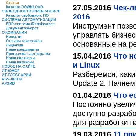
Статьи
27.05.2016
Чек-л
Каталог DOWNLOAD
СВОБОДНОЕ ПО/OPEN SOURCE
2016
Каталог свободного ПО
СИСТЕМЫ АВТОМАТИЗАЦИИ
Инструмент позв
ERP-система iRenaissance
Документооборот
О КОМПАНИИ
управлять бизнес
Новости
Отзывы заказчиков
основанные на ре
Лицензии
Наши координаты
Программа партнерства
15.04.2016
Что н
Наши партнеры
Наши вакансии
и Linux
НОВОЕ НА САЙТЕ
ИТ-ЮМОР
Разберемся, каки
ИТ-ГЛОССАРИЙ
RSS-ЛЕНТА
Update 2. Начнем 
АРХИВ
01.04.2016
Что е
Постоянно увели
доступно разрабо
для разработки н
19.03.2016
11 пр