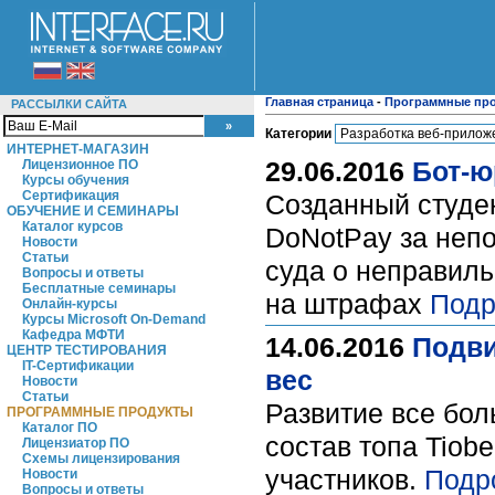
Главная страница
-
Программные пр
РАССЫЛКИ САЙТА
Категории
ИНТЕРНЕТ-МАГАЗИН
29.06.2016
Бот-ю
Лицензионное ПО
Курсы обучения
Сертификация
Созданный студе
ОБУЧЕНИЕ И СЕМИНАРЫ
Каталог курсов
DoNotPay за непо
Новости
Статьи
суда о неправиль
Вопросы и ответы
Бесплатные семинары
на штрафах
Подр
Онлайн-курсы
Курсы Microsoft On-Demand
Кафедра МФТИ
14.06.2016
Подви
ЦЕНТР ТЕСТИРОВАНИЯ
IT-Сертификации
вес
Новости
Статьи
Развитие все бол
ПРОГРАММНЫЕ ПРОДУКТЫ
Каталог ПО
состав топа Tiob
Лицензиатор ПО
Схемы лицензирования
участников.
Подр
Новости
Вопросы и ответы