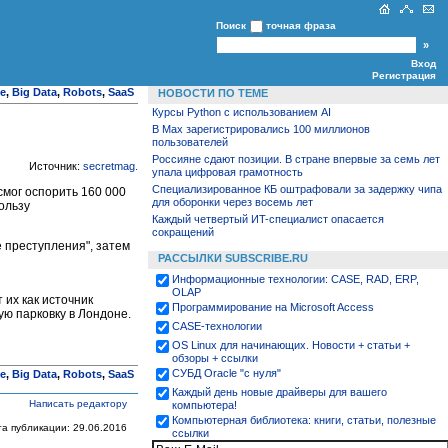
Поиск
точная фраза
Вход
Регистрация
ce
,
Big Data
,
Robots
,
SaaS
НОВОСТИ ПО ТЕМЕ
Курсы Python c использованием AI
В Max зарегистрировались 100 миллионов
пользователей
Россияне сдают позиции. В стране впервые за семь лет
Источник:
secretmag
.
упала цифровая грамотность
Специализированное КБ оштрафовали за задержку чипа
мог оспорить 160 000
для оборонки через восемь лет
ользу
Каждый четвертый ИT-специалист опасается
сокращений
 преступления", затем
РАССЫЛКИ SUBSCRIBE.RU
Информационные технологии: CASE, RAD, ERP,
OLAP
их как источник
Программирование на Microsoft Access
ую парковку в Лондоне.
CASE-технологии
OS Linux для начинающих. Новости + статьи +
обзоры + ссылки
СУБД Oracle "с нуля"
ce
,
Big Data
,
Robots
,
SaaS
Каждый день новые драйверы для вашего
Написать редактору
компьютера!
Компьютерная библиотека: книги, статьи, полезные
та публикации: 29.06.2016
ссылки