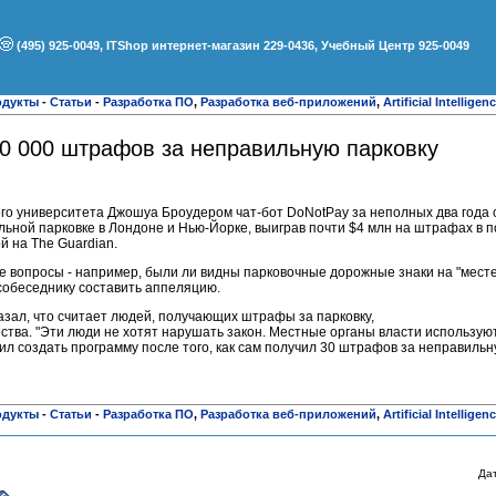
(495) 925-0049, ITShop интернет-магазин 229-0436, Учебный Центр 925-0049
одукты
-
Статьи
-
Разработка ПО
,
Разработка веб-приложений
,
Artificial Intelligen
60 000 штрафов за неправильную парковку
о университета Джошуа Броудером чат-бот DoNotPay за неполных два года с
льной парковке в Лондоне и Нью-Йорке, выиграв почти $4 млн на штрафах в п
й на The Guardian.
 вопросы - например, были ли видны парковочные дорожные знаки на "месте
собеседнику составить аппеляцию.
казал, что считает людей, получающих штрафы за парковку,
ва. "Эти люди не хотят нарушать закон. Местные органы власти используют 
шил создать программу после того, как сам получил 30 штрафов за неправильн
одукты
-
Статьи
-
Разработка ПО
,
Разработка веб-приложений
,
Artificial Intelligen
Да