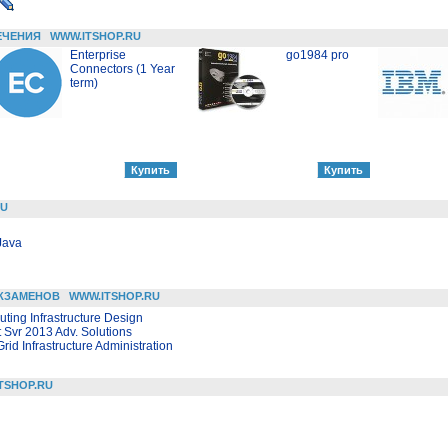
ЕЧЕНИЯ
WWW.ITSHOP.RU
Enterprise
go1984 pro
Connectors (1 Year
term)
RU
Java
КЗАМЕНОВ
WWW.ITSHOP.RU
ting Infrastructure Design
 Svr 2013 Adv. Solutions
id Infrastructure Administration
TSHOP.RU