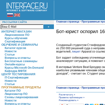
Главная страница
-
Программные пр
РАССЫЛКИ САЙТА
Бот-юрист оспорил 1
ИНТЕРНЕТ-МАГАЗИН
Лицензионное ПО
Курсы обучения
Сертификация
ОБУЧЕНИЕ И СЕМИНАРЫ
Созданный студентом Стэнфордског
Каталог курсов
из 250 000 решений суда о неправи
Новости
водителей,
пишет
Apparat со ссылко
Статьи
Бот задает собеседнику уточняющие
Вопросы и ответы
анализирует ситуацию, и помогает 
Бесплатные семинары
Онлайн-курсы
В интервью Venture Beat Броудер с
Курсы Microsoft On-Demand
наиболее уязвимыми членами общест
Кафедра МФТИ
доходов", - считает он. Студент ре
ЦЕНТР ТЕСТИРОВАНИЯ
IT-Сертификации
Новости
Статьи
ПРОГРАММНЫЕ ПРОДУКТЫ
Главная страница
-
Программные пр
Каталог ПО
Лицензиатор ПО
Распечатать »
Схемы лицензирования
Правила публикации »
Рекомендовать »
Новости
Вопросы и ответы