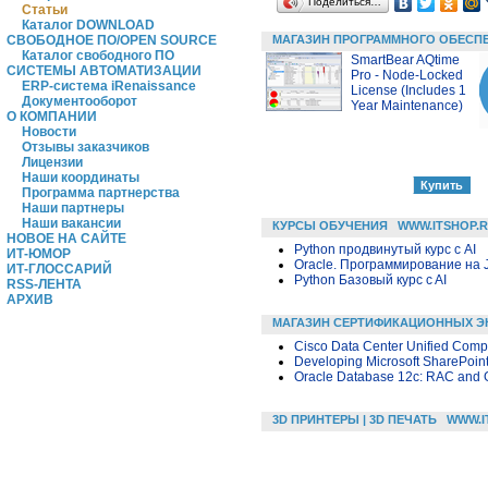
Поделиться…
Статьи
Каталог DOWNLOAD
МАГАЗИН ПРОГРАММНОГО ОБЕСП
СВОБОДНОЕ ПО/OPEN SOURCE
Каталог свободного ПО
SmartBear AQtime
СИСТЕМЫ АВТОМАТИЗАЦИИ
Pro - Node-Locked
ERP-система iRenaissance
License (Includes 1
Документооборот
Year Maintenance)
О КОМПАНИИ
Новости
Отзывы заказчиков
Лицензии
Наши координаты
Программа партнерства
Наши партнеры
Наши вакансии
КУРСЫ ОБУЧЕНИЯ
WWW.ITSHOP.
НОВОЕ НА САЙТЕ
Python продвинутый курс с AI
ИТ-ЮМОР
Oracle. Программирование на 
ИТ-ГЛОССАРИЙ
Python Базовый курс c AI
RSS-ЛЕНТА
АРХИВ
МАГАЗИН СЕРТИФИКАЦИОННЫХ Э
Cisco Data Center Unified Compu
Developing Microsoft SharePoint
Oracle Database 12c: RAC and Gr
3D ПРИНТЕРЫ | 3D ПЕЧАТЬ
WWW.I