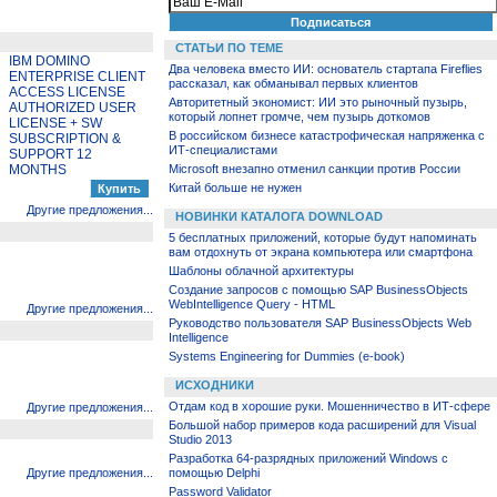
СТАТЬИ ПО ТЕМЕ
IBM DOMINO
Два человека вместо ИИ: основатель стартапа Fireflies
ENTERPRISE CLIENT
рассказал, как обманывал первых клиентов
ACCESS LICENSE
Авторитетный экономист: ИИ это рыночный пузырь,
AUTHORIZED USER
который лопнет громче, чем пузырь доткомов
LICENSE + SW
В российском бизнесе катастрофическая напряженка с
SUBSCRIPTION &
ИТ-специалистами
SUPPORT 12
MONTHS
Microsoft внезапно отменил санкции против России
Китай больше не нужен
Другие предложения...
НОВИНКИ КАТАЛОГА DOWNLOAD
5 бесплатных приложений, которые будут напоминать
вам отдохнуть от экрана компьютера или смартфона
Шаблоны облачной архитектуры
Создание запросов с помощью SAP BusinessObjects
WebIntelligence Query - HTML
Другие предложения...
Руководство пользователя SAP BusinessObjects Web
Intelligence
Systems Engineering for Dummies (e-book)
ИСХОДНИКИ
Отдам код в хорошие руки. Мошенничество в ИТ-сфере
Другие предложения...
Большой набор примеров кода расширений для Visual
Studio 2013
Разработка 64-разрядных приложений Windows с
Другие предложения...
помощью Delphi
Password Validator