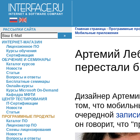
Главная страница
-
Программные пр
РАССЫЛКИ САЙТА
Мобильные приложения
ИНТЕРНЕТ-МАГАЗИН
Лицензионное ПО
Артемий Ле
Курсы обучения
Сертификация
ОБУЧЕНИЕ И СЕМИНАРЫ
перестали б
Каталог курсов
Новости
Статьи
Вопросы и ответы
Бесплатные семинары
Онлайн-курсы
Курсы Microsoft On-Demand
Дизайнер Артеми
Кафедра МФТИ
ЦЕНТР ТЕСТИРОВАНИЯ
том, что мобильн
IT-Сертификации
Новости
Статьи
очередной
запис
ПРОГРАММНЫЕ ПРОДУКТЫ
Каталог ПО
он говорит, что 
Лицензиатор ПО
Схемы лицензирования
Новости
Вопросы и ответы