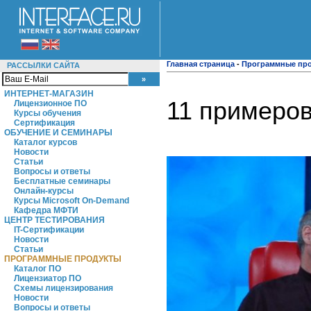
Главная страница
-
Программные пр
РАССЫЛКИ САЙТА
ИНТЕРНЕТ-МАГАЗИН
11 примеров
Лицензионное ПО
Курсы обучения
Сертификация
ОБУЧЕНИЕ И СЕМИНАРЫ
Каталог курсов
Новости
Статьи
Вопросы и ответы
Бесплатные семинары
Онлайн-курсы
Курсы Microsoft On-Demand
Кафедра МФТИ
ЦЕНТР ТЕСТИРОВАНИЯ
IT-Сертификации
Новости
Статьи
ПРОГРАММНЫЕ ПРОДУКТЫ
Каталог ПО
Лицензиатор ПО
Схемы лицензирования
Новости
Вопросы и ответы