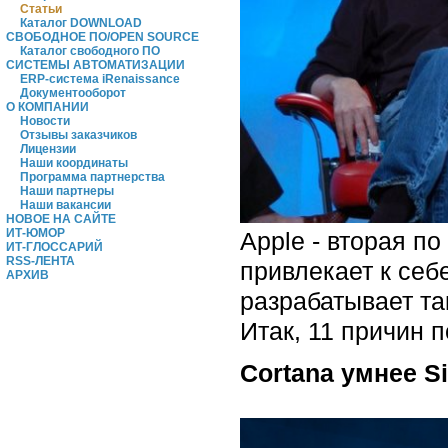
Статьи
Каталог DOWNLOAD
СВОБОДНОЕ ПО/OPEN SOURCE
Каталог свободного ПО
СИСТЕМЫ АВТОМАТИЗАЦИИ
ERP-система iRenaissance
Документооборот
О КОМПАНИИ
Новости
Отзывы заказчиков
Лицензии
Наши координаты
Программа партнерства
Наши партнеры
Наши вакансии
НОВОЕ НА САЙТЕ
ИТ-ЮМОР
Apple - вторая п
ИТ-ГЛОССАРИЙ
RSS-ЛЕНТА
привлекает к себ
АРХИВ
разрабатывает та
Итак, 11 причин п
Cortana умнее Si