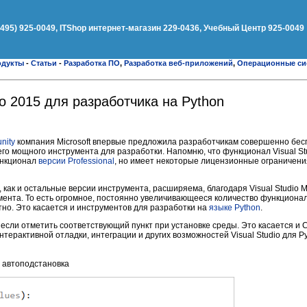
(495) 925-0049, ITShop интернет-магазин 229-0436, Учебный Центр 925-0049
одукты
-
Статьи
-
Разработка ПО
,
Разработка веб-приложений
,
Операционные си
dio 2015 для разработчика на Python
nity
компания Microsoft впервые предложила разработчикам совершенно бес
о мощного инструмента для разработки. Напомню, что функционал Visual St
ункционал
версии Professional
, но имеет некоторые лицензионные ограничени
, как и остальные версии инструмента, расширяема, благодаря Visual Studio M
нта. То есть огромное, постоянно увеличивающееся количество функциона
о. Это касается и инструментов для разработки на
языке Python
.
если отметить соответствующий пункт при установке среды. Это касается и C
 интерактивной отладки, интеграции и других возможностей Visual Studio для Py
 автоподстановка