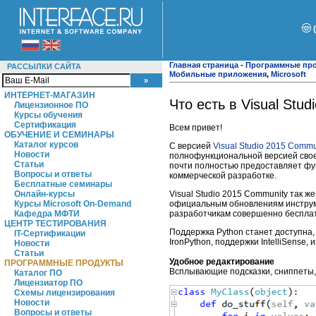
Главная страница
-
Программные пр
РАССЫЛКИ САЙТА
Мобильные приложения
,
Microsoft
ИНТЕРНЕТ-МАГАЗИН
Что есть в Visual Stu
Лицензионное ПО
Курсы обучения
Сертификация
Всем привет!
ОБУЧЕНИЕ И СЕМИНАРЫ
Каталог курсов
С версией
Visual Studio 2015 Commu
Новости
полнофункциональной версией своег
Статьи
почти полностью предоставляет ф
Вопросы и ответы
коммерческой разработке.
Бесплатные семинары
Visual Studio 2015 Community так же
Онлайн-курсы
официальным обновлениям инструме
Курсы Microsoft On-Demand
разработчикам совершенно бесплатн
Кафедра МФТИ
ЦЕНТР ТЕСТИРОВАНИЯ
Поддержка Python станет доступна, 
IT-Сертификации
IronPython, поддержки IntelliSense,
Новости
Статьи
Удобное редактирование
ПРОГРАММНЫЕ ПРОДУКТЫ
Всплывающие подсказки, сниппеты,
Каталог ПО
Лицензиатор ПО
Схемы лицензирования
Новости
Вопросы и ответы