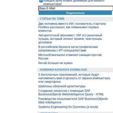
Каждый день новые драйверы для вашего
компьютера!
СТАТЬИ ПО ТЕМЕ
Два человека вместо ИИ: основатель стартапа
Fireflies рассказал, как обманывал первых
клиентов
Авторитетный экономист: ИИ это рыночный
пузырь, который лопнет громче, чем пузырь
доткомов
В российском бизнесе катастрофическая
напряженка с ИТ-специалистами
Microsoft внезапно отменил санкции против
России
Китай больше не нужен
НОВИНКИ КАТАЛОГА DOWNLOAD
5 бесплатных приложений, которые будут
напоминать вам отдохнуть от экрана компьютера
или смартфона
Шаблоны облачной архитектуры
Создание запросов с помощью SAP
BusinessObjects WebIntelligence Query - HTML
Руководство пользователя SAP BusinessObjects
Web Intelligence
Systems Engineering for Dummies (e-book)