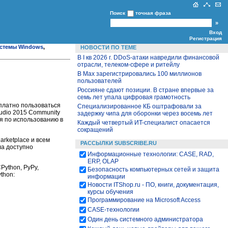
Поиск
точная фраза
Вход
Регистрация
стемы Windows
,
НОВОСТИ ПО ТЕМЕ
В I кв 2026 г. DDoS-атаки навредили финансовой
отрасли, телеком-сфере и ритейлу
В Max зарегистрировались 100 миллионов
пользователей
Россияне сдают позиции. В стране впервые за
семь лет упала цифровая грамотность
платно пользоваться
Специализированное КБ оштрафовали за
udio 2015 Community
задержку чипа для оборонки через восемь лет
я по использованию в
Каждый четвертый ИT-специалист опасается
сокращений
arketplace и всем
РАССЫЛКИ SUBSCRIBE.RU
ла доступно
Информационные технологии: CASE, RAD,
ERP, OLAP
Python, PyPy,
Безопасность компьютерных сетей и защита
thon:
информации
Новости ITShop.ru - ПО, книги, документация,
курсы обучения
Программирование на Microsoft Access
CASE-технологии
Один день системного администратора