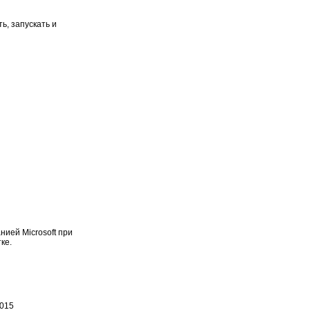
ь, запускать и
ией Microsoft при
ке.
2015