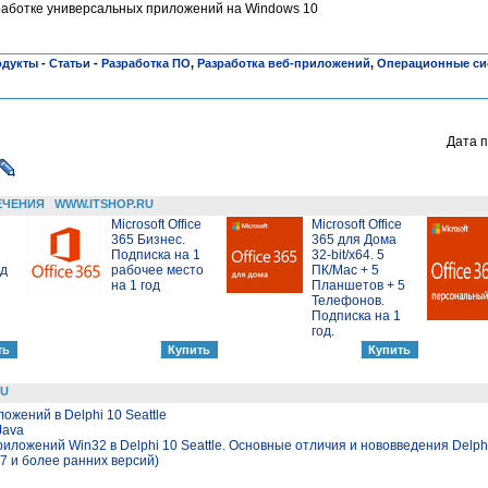
работке универсальных приложений на Windows 10
одукты
-
Статьи
-
Разработка ПО
,
Разработка веб-приложений
,
Операционные си
Дата п
ЕЧЕНИЯ
WWW.ITSHOP.RU
Microsoft Office
Microsoft Office
365 Бизнес.
365 для Дома
Подписка на 1
32-bit/x64. 5
од
рабочее место
ПК/Mac + 5
на 1 год
Планшетов + 5
Телефонов.
Подписка на 1
год.
RU
жений в Delphi 10 Seattle
Java
риложений Win32 в Delphi 10 Seattle. Основные отличия и нововведения Delp
7 и более ранних версий)