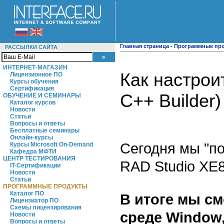
Главная страница
-
Программные пр
РАССЫЛКИ САЙТА
ИНТЕРНЕТ-МАГАЗИН
Как настрои
Лицензионное ПО
Курсы обучения
Сертификация
C++ Builder)
ОБУЧЕНИЕ И СЕМИНАРЫ
Каталог курсов
Новости
Статьи
Вопросы и ответы
Бесплатные семинары
Онлайн-курсы
Сегодня мы "по
Курсы Microsoft On-Demand
Кафедра МФТИ
ЦЕНТР ТЕСТИРОВАНИЯ
RAD Studio XE8 
IT-Сертификации
Новости
Статьи
ПРОГРАММНЫЕ ПРОДУКТЫ
Каталог ПО
В итоге мы см
Лицензиатор ПО
Схемы лицензирования
среде Window,
Новости
Вопросы и ответы