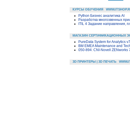
КУРСЫ ОБУЧЕНИЯ
WWW.ITSHOP.
Python Бизнес аналитика AI
Разработка многозвенных прило
ITIL 4 Задание направления, п
МАГАЗИН СЕРТИФИКАЦИОННЫХ Э
PureData System for Analytics v7
BM EMEA Maintenance and Techn
050-894: CNI-Novell ZENworks 
3D ПРИНТЕРЫ | 3D ПЕЧАТЬ
WWW.I