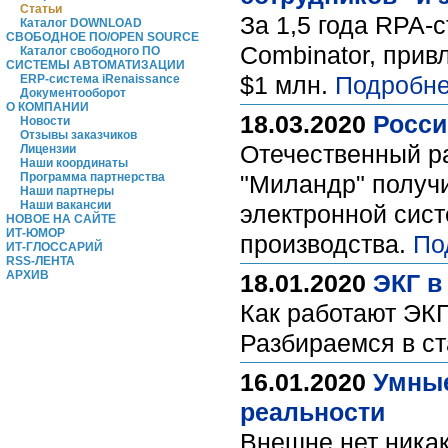
Статьи
За 1,5 года RPA-
Каталог DOWNLOAD
СВОБОДНОЕ ПО/OPEN SOURCE
Combinator, прив
Каталог свободного ПО
СИСТЕМЫ АВТОМАТИЗАЦИИ
$1 млн.
Подробне
ERP-система iRenaissance
Документооборот
О КОМПАНИИ
18.03.2020
Росси
Новости
Отзывы заказчиков
Отечественный р
Лицензии
Наши координаты
Программа партнерства
"Миландр" получи
Наши партнеры
Наши вакансии
электронной сист
НОВОЕ НА САЙТЕ
ИТ-ЮМОР
производства.
По
ИТ-ГЛОССАРИЙ
RSS-ЛЕНТА
АРХИВ
18.01.2020
ЭКГ в
Как работают ЭКГ
Разбираемся в ст
16.01.2020
Умные
реальности
Внешне нет никак