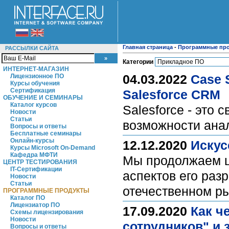
Главная страница
-
Программные пр
РАССЫЛКИ САЙТА
Категории
ИНТЕРНЕТ-МАГАЗИН
04.03.2022
Case 
Лицензионное ПО
Курсы обучения
Сертификация
Salesforce CRM
ОБУЧЕНИЕ И СЕМИНАРЫ
Каталог курсов
Salesforce - эт
Новости
Статьи
возможности ана
Вопросы и ответы
Бесплатные семинары
Онлайн-курсы
12.12.2020
Искус
Курсы Microsoft On-Demand
Кафедра МФТИ
Мы продолжаем ци
ЦЕНТР ТЕСТИРОВАНИЯ
IT-Сертификации
аспектов его раз
Новости
Статьи
отечественном р
ПРОГРАММНЫЕ ПРОДУКТЫ
Каталог ПО
Лицензиатор ПО
17.09.2020
Как ч
Схемы лицензирования
Новости
сотрудников" и 
Вопросы и ответы