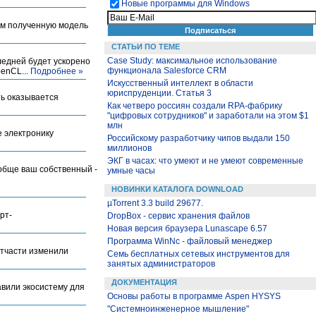
Новые программы для Windows
тем полученную модель
СТАТЬИ ПО ТЕМЕ
Case Study: максимальное использование
ледней будет ускорено
функционала Salesforce CRM
enCL...
Подробнее »
Искусственный интеллект в области
юриспруденции. Статья 3
ть оказывается
Как четверо россиян создали RPA-фабрику
"цифровых сотрудников" и заработали на этом $1
млн
 электронику
Российскому разработчику чипов выдали 150
миллионов
ЭКГ в часах: что умеют и не умеют современные
ообще ваш собственный -
умные часы
НОВИНКИ КАТАЛОГА DOWNLOAD
µTorrent 3.3 build 29677.
рт-
DropBox - сервис хранения файлов
Новая версия браузера Lunascape 6.57
Программа WinNc - файловый менеджер
отчасти изменили
Семь бесплатных сетевых инструментов для
занятых администраторов
ДОКУМЕНТАЦИЯ
авили экосистему для
Основы работы в программе Aspen HYSYS
"Системноинженерное мышление"