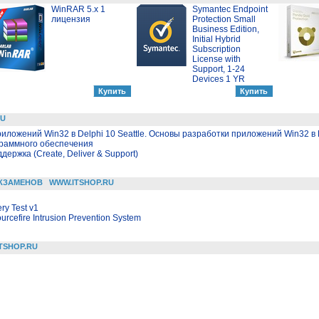
WinRAR 5.x 1
Symantec Endpoint
лицензия
Protection Small
Business Edition,
Initial Hybrid
Subscription
License with
Support, 1-24
Devices 1 YR
RU
иложений Win32 в Delphi 10 Seattle. Основы разработки приложений Win32 в D
граммного обеспечения
держка (Create, Deliver & Support)
КЗАМЕНОВ
WWW.ITSHOP.RU
ry Test v1
urcefire Intrusion Prevention System
TSHOP.RU