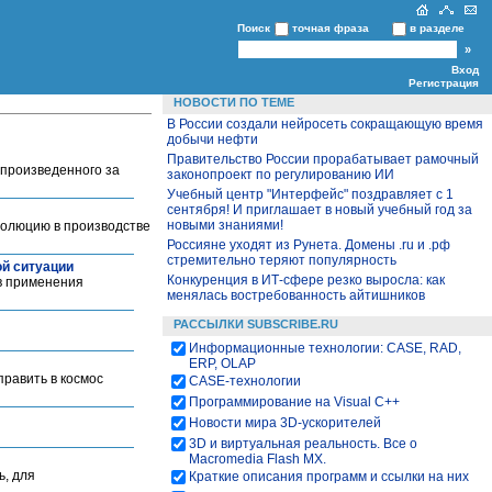
Поиск
точная фраза
в разделе
Вход
Регистрация
НОВОСТИ ПО ТЕМЕ
В России создали нейросеть сокращающую время
добычи нефти
Правительство России прорабатывает рамочный
 произведенного за
законопроект по регулированию ИИ
Учебный центр "Интерфейс" поздравляет с 1
сентября! И приглашает в новый учебный год за
новыми знаниями!
еволюцию в производстве
Россияне уходят из Рунета. Домены .ru и .рф
стремительно теряют популярность
ой ситуации
Конкуренция в ИТ-сфере резко выросла: как
в применения
менялась востребованность айтишников
РАССЫЛКИ SUBSCRIBE.RU
Информационные технологии: CASE, RAD,
ERP, OLAP
равить в космос
CASE-технологии
Программирование на Visual С++
Новости мира 3D-ускорителей
3D и виртуальная реальность. Все о
Macromedia Flash MX.
ь, для
Краткие описания программ и ссылки на них