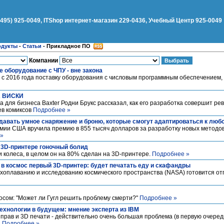
(495) 925-0049, ITShop интернет-магазин 229-0436, Учебный Центр 925-0049
одукты
-
Статьи
-
Прикладное ПО
Компании
е оборудование с ЧПУ - вне закона
 с 2016 года поставку оборудования с числовым программным обеспечением,
А ВИСКИ
а для бизнеса Baxter Родни Брукс рассказал, как его разработка совершит р
ев комиксов
Подробнее »
здавать умное снаряжение и броню, которые смогут адаптироваться к люб
мии США вручила премию в 855 тысяч долларов за разработку новых методо
 »
 3D-принтере гоночный болид
и колеса, в целом он на 80% сделан на 3D-принтере.
Подробнее »
 в космос первый 3D-принтер: будет печатать еду и скафандры
оплаванию и исследованию космического пространства (NASA) готовится отп
осом: "Может ли Гугл решить проблему смерти?"
Подробнее »
технологии в будущем: мнение эксперта из IBM
 прав и 3D печати - действительно очень большая проблема (в первую очеред
.
Подробнее »