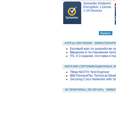
Symantec Endpoint
Encryption, License,
1-24 Devices
КУРСЫ ОБУЧЕНИЯ
WWW.ITSHOP.
Базовый курс по разработке пр
Введение в тестирование про
ITIL 4 Создание, поставка и под
МАГАЗИН СЕРТИФИКАЦИОННЫХ Э
TMap NEXT® Test Engineer
IBM DemandTec Technical Maste
Securing Cisco Networks with So
3D ПРИНТЕРЫ | 3D ПЕЧАТЬ
WWW.I