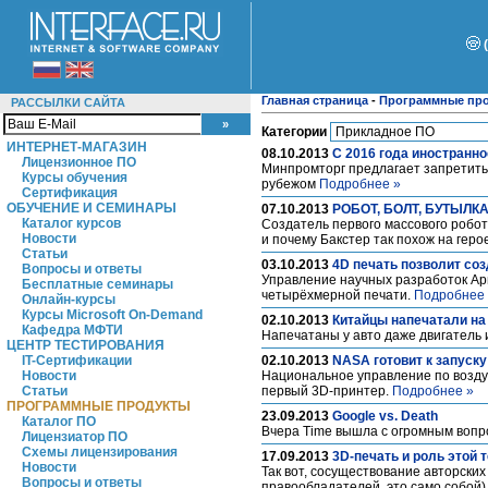
Главная страница
-
Программные пр
РАССЫЛКИ САЙТА
Категории
ИНТЕРНЕТ-МАГАЗИН
08.10.2013
С 2016 года иностранно
Лицензионное ПО
Минпромторг предлагает запретить
Курсы обучения
рубежом
Подробнее »
Сертификация
ОБУЧЕНИЕ И СЕМИНАРЫ
07.10.2013
РОБОТ, БОЛТ, БУТЫЛК
Каталог курсов
Создатель первого массового робот
Новости
и почему Бакстер так похож на геро
Статьи
03.10.2013
4D печать позволит со
Вопросы и ответы
Управление научных разработок Ар
Бесплатные семинары
четырёхмерной печати.
Подробнее
Онлайн-курсы
Курсы Microsoft On-Demand
02.10.2013
Китайцы напечатали на
Кафедра МФТИ
Напечатаны у авто даже двигатель 
ЦЕНТР ТЕСТИРОВАНИЯ
IT-Сертификации
02.10.2013
NASA готовит к запуску
Новости
Национальное управление по воздух
Статьи
первый 3D-принтер.
Подробнее »
ПРОГРАММНЫЕ ПРОДУКТЫ
23.09.2013
Google vs. Death
Каталог ПО
Вчера Time вышла с огромным вопр
Лицензиатор ПО
Схемы лицензирования
17.09.2013
3D-печать и роль этой 
Новости
Так вот, сосуществование авторских
Вопросы и ответы
правообладателей, это само собой)