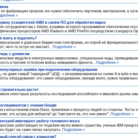
овека
ии по фабрикации органов: его нужно обеспечить чертежом, материалом, а за
дробнее »
ржку ускорителей AMD в своём ПО для обработки видео
е сотрудничества с Adobe, в рамках которого программное обеспечение пос
фических процессоров AMD Radeon и AMD FirePro посредством стандарта Op
сё взять и поделить?
ниверсальная и довольно бюджетная платформа, но порой её функциональнос
, чего-то остро не хватает...
Подробнее »
перь с допингом
ионские модули в электронных микросхемах, специальные коды, приводившие
ность и прочие отголоски войны невидимого фронта...
Подробнее »
 7 популярных ошибок при подключении оборудования
ь, но даже самый "нарядный" ЦОД - с резервированием по схеме N в кубе и в
оты оборудования: это самое оборудование, прежде всего, нужно правильно
стремительно растет
одовала некоторые результаты исследования российского и мирового рынка сма
экспериментов с очками Google
ла к испытаниям очков Glass, привлекая к процессу людей со стороны. Тесты 
оже, это штука для киборгов" до "смотрите-ка, что они умеют".
Подробнее »
ектурой имитируют работу головного мозга
икросхем, работающих по подобию мозга живого существа, ученые IBM предст
о будет на таких чипах запускать.
Подробнее »
ый способ связи с клиентом?