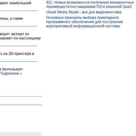
IDC: Новые возможности получения конкурентных
С дают наибольший
преимуществ поставщиками ПО и решений SaaS
Ulead Media Studio - все для видеомонтажа
Основные принципы выбора прикладного
ионы, а также
программного обеспечения для построения
корпоративной информационной системы
ворит эксперт из
кт сможет по-настоящему
ть на 3D-принтере в
и (использует
Подробнее »