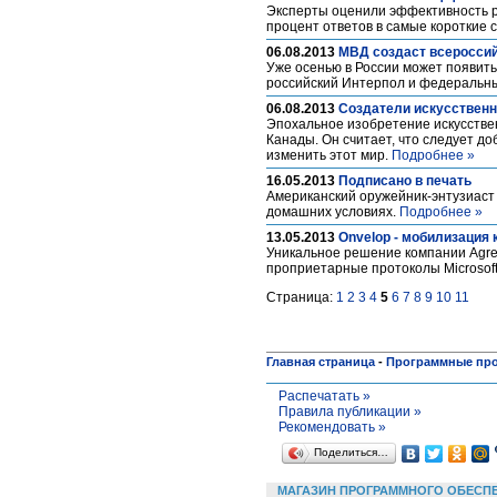
Эксперты оценили эффективность р
процент ответов в самые короткие 
06.08.2013
МВД создаст всеросси
Уже осенью в России может появить
российский Интерпол и федеральн
06.08.2013
Создатели искусственн
Эпохальное изобретение искусственн
Канады. Он считает, что следует до
изменить этот мир.
Подробнее »
16.05.2013
Подписано в печать
Американский оружейник-энтузиаст 
домашних условиях.
Подробнее »
13.05.2013
Onvelop - мобилизация
Уникальное решение компании Agree
проприетарные протоколы Microsoft
Страница:
1
2
3
4
5
6
7
8
9
10
11
Главная страница
-
Программные пр
Распечатать »
Правила публикации »
Рекомендовать »
Поделиться…
МАГАЗИН ПРОГРАММНОГО ОБЕСП