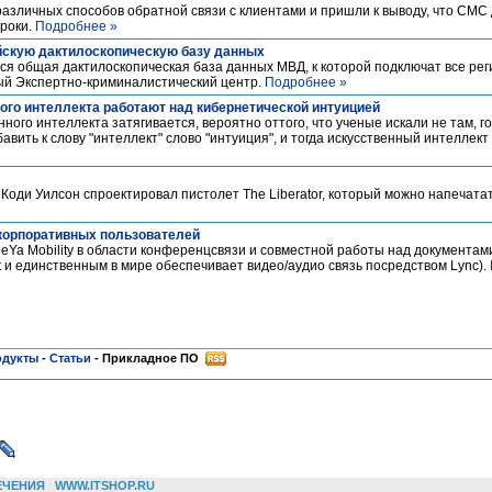
азличных способов обратной связи с клиентами и пришли к выводу, что СМ
сроки.
Подробнее »
йскую дактилоскопическую базу данных
ся общая дактилоскопическая база данных МВД, к которой подключат все рег
ый Экспертно-криминалистический центр.
Подробнее »
ого интеллекта работают над кибернетической интуицией
ого интеллекта затягивается, вероятно оттого, что ученые искали не там, го
бавить к слову "интеллект" слово "интуиция", и тогда искусственный интелле
Коди Уилсон спроектировал пистолет The Liberator, который можно напечата
 корпоративных пользователей
Ya Mobility в области конференцсвязи и совместной работы над документам
 и единственным в мире обеспечивает видео/аудио связь посредством Lync).
одукты
-
Статьи
-
Прикладное ПО
ЕЧЕНИЯ
WWW.ITSHOP.RU