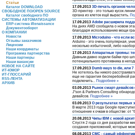
Статьи
17.09.2013
3D-печать органов чел
Каталог DOWNLOAD
3D-принтер - это только кусок лин
СВОБОДНОЕ ПО/OPEN SOURCE
органа из клеток ещё вырастить.
По
Каталог свободного ПО
СИСТЕМЫ АВТОМАТИЗАЦИИ
17.09.2013
Adobe расширила подде
ERP-система iRenaissance
На днях AMD сообщила о новом этап
Документооборот
благодаря использованию мощи гра
О КОМПАНИИ
Новости
17.09.2013
Microduino - что если в
Отзывы заказчиков
Arduino - это очень популярная, у
Лицензии
несколько избыточной, либо наоборот
Наши координаты
17.09.2013
Аппаратные трояны: те
Программа партнерства
Давным-давно ходили байки про шп
Наши партнеры
потенциального противника в негод
Наши вакансии
НОВОЕ НА САЙТЕ
17.09.2013
Dumb ways to die, или
ИТ-ЮМОР
Не хотелось бы никого расстраиват
ИТ-ГЛОССАРИЙ
еще не гарантия бесперебойной раб
RSS-ЛЕНТА
подключить...
Подробнее »
АРХИВ
03.09.2013
Рынок смарт-девайсов 
J"son & Partners Consulting обнар
девайсов.
Подробнее »
03.09.2013
О результатах первых 
В марте 2013 года Google приступи
отношение к очкам в обществе: от "б
20.08.2013
Чипы IBM с новой архит
Спустя 2 года со дня разработки м
создания приложений, которые можн
08.08.2013
СМС - самый эффективн