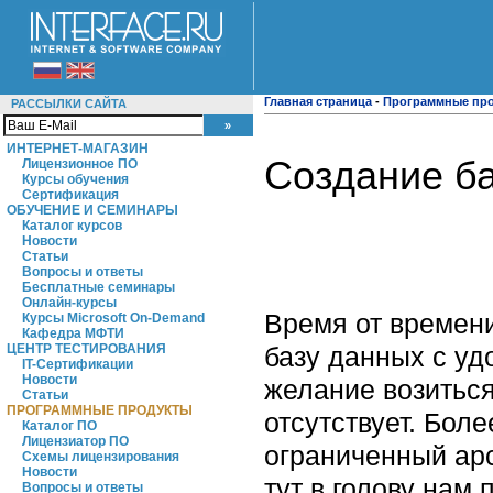
Главная страница
-
Программные пр
РАССЫЛКИ САЙТА
ИНТЕРНЕТ-МАГАЗИН
Создание ба
Лицензионное ПО
Курсы обучения
Сертификация
ОБУЧЕНИЕ И СЕМИНАРЫ
Каталог курсов
Новости
Статьи
Вопросы и ответы
Бесплатные семинары
Онлайн-курсы
Время от времени
Курсы Microsoft On-Demand
Кафедра МФТИ
базу данных с уд
ЦЕНТР ТЕСТИРОВАНИЯ
IT-Сертификации
Новости
желание возитьс
Статьи
ПРОГРАММНЫЕ ПРОДУКТЫ
отсутствует. Бол
Каталог ПО
Лицензиатор ПО
ограниченный арс
Схемы лицензирования
Новости
тут в голову нам 
Вопросы и ответы