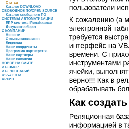
Статьи
пользователи исп
Каталог DOWNLOAD
СВОБОДНОЕ ПО/OPEN SOURCE
Каталог свободного ПО
К сожалению (а м
СИСТЕМЫ АВТОМАТИЗАЦИИ
ERP-система iRenaissance
электронной табл
Документооборот
О КОМПАНИИ
требуется выстра
Новости
Отзывы заказчиков
Лицензии
интерфейс на VBA
Наши координаты
Программа партнерства
времени. С прихо
Наши партнеры
Наши вакансии
инструментами р
НОВОЕ НА САЙТЕ
ИТ-ЮМОР
ячейки, выполнят
ИТ-ГЛОССАРИЙ
RSS-ЛЕНТА
верно!!! Как в р
АРХИВ
обрабатывать бо
Как создать
Реляционная база
информацией в т