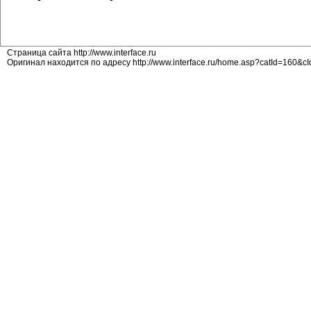
Страница сайта http://www.interface.ru
Оригинал находится по адресу http://www.interface.ru/home.asp?catId=160&c