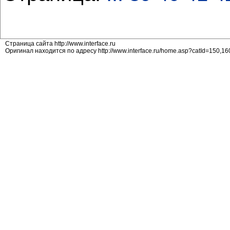
Страница сайта http://www.interface.ru
Оригинал находится по адресу http://www.interface.ru/home.asp?catId=150,