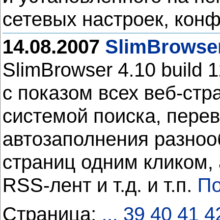
сетевых настроек, конф
14.08.2007
SlimBrowser
SlimBrowser 4.10 build 
с показом всех веб-ст
системой поиска, перев
автозаполнения разноо
страниц одним кликом,
RSS-лент и т.д. и т.п.
По
Страница:
...
39
40
41
4