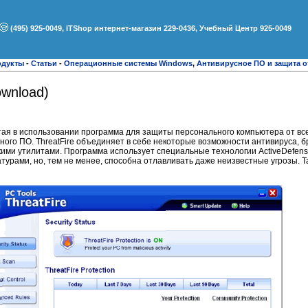
(495) 925-0049, ITShop интернет-магазин 229-0436, Учебный Центр 925-0049
одукты
-
Статьи
-
Операционные системы Windows
,
Антивирусное ПО и защита о
ownload)
остая в использовании программа для защиты персонального компьютера от в
сного ПО. ThreatFire объединяет в себе некоторые возможности антивируса, 
ими утилитами. Программа использует специальные технологии ActiveDefens
атурами, но, тем не менее, способна отлавливать даже неизвестные угрозы. 