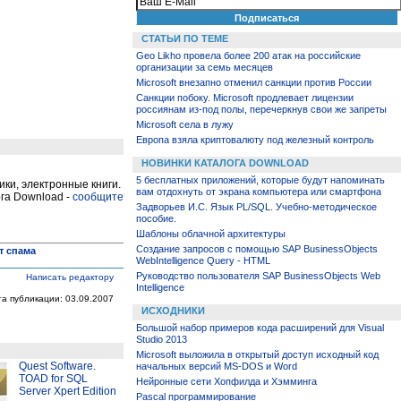
СТАТЬИ ПО ТЕМЕ
Geo Likho провела более 200 атак на российские
организации за семь месяцев
Microsoft внезапно отменил санкции против России
Санкции побоку. Microsoft продлевает лицензии
россиянам из-под полы, перечеркнув свои же запреты
Microsoft села в лужу
Европа взяла криптовалюту под железный контроль
НОВИНКИ КАТАЛОГА DOWNLOAD
5 бесплатных приложений, которые будут напоминать
ки, электронные книги.
вам отдохнуть от экрана компьютера или смартфона
га Download -
сообщите
Задворьев И.С. Язык PL/SQL. Учебно-методическое
пособие.
Шаблоны облачной архитектуры
Создание запросов с помощью SAP BusinessObjects
т спама
WebIntelligence Query - HTML
Руководство пользователя SAP BusinessObjects Web
Написать редактору
Intelligence
та публикации: 03.09.2007
ИСХОДНИКИ
Большой набор примеров кода расширений для Visual
Studio 2013
Microsoft выложила в открытый доступ исходный код
Quest Software.
начальных версий MS-DOS и Word
TOAD for SQL
Нейронные сети Хопфилда и Хэмминга
Server Xpert Edition
Pascal программирование