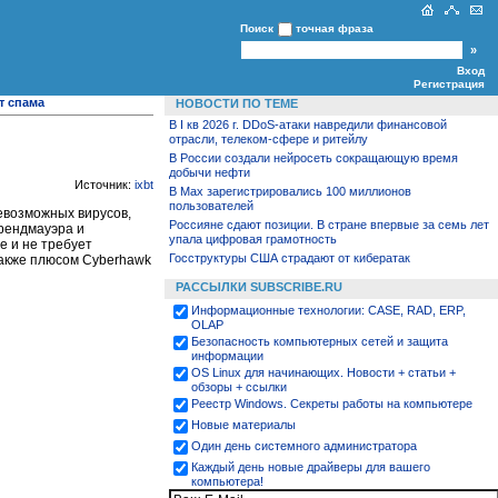
Поиск
точная фраза
Вход
Регистрация
т спама
НОВОСТИ ПО ТЕМЕ
В I кв 2026 г. DDoS-атаки навредили финансовой
отрасли, телеком-сфере и ритейлу
В России создали нейросеть сокращающую время
добычи нефти
Источник:
ixbt
В Max зарегистрировались 100 миллионов
пользователей
севозможных вирусов,
Россияне сдают позиции. В стране впервые за семь лет
брендмауэра и
упала цифровая грамотность
e и не требует
Госструктуры США страдают от кибератак
Также плюсом Cyberhawk
РАССЫЛКИ SUBSCRIBE.RU
Информационные технологии: CASE, RAD, ERP,
OLAP
Безопасность компьютерных сетей и защита
информации
OS Linux для начинающих. Новости + статьи +
обзоры + ссылки
Реестр Windows. Секреты работы на компьютере
Новые материалы
Один день системного администратора
Каждый день новые драйверы для вашего
компьютера!