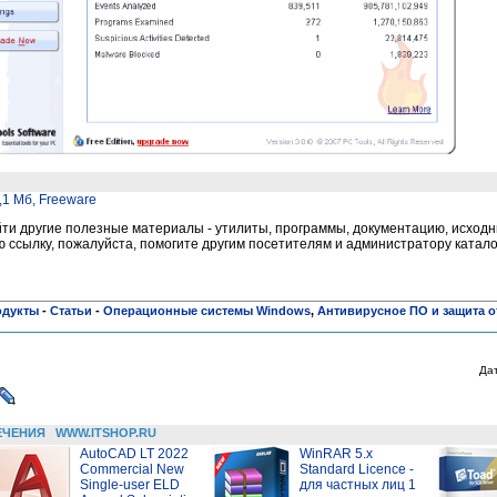
4,1 Мб, Freeware
и другие полезные материалы - утилиты, программы, документацию, исходни
ссылку, пожалуйста, помогите другим посетителям и администратору катало
одукты
-
Статьи
-
Операционные системы Windows
,
Антивирусное ПО и защита о
Да
ЕЧЕНИЯ
WWW.ITSHOP.RU
AutoCAD LT 2022
WinRAR 5.x
Commercial New
Standard Licence -
Single-user ELD
для частных лиц 1