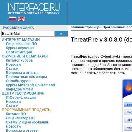
Главная страница
-
Программные пр
РАССЫЛКИ САЙТА
ThreatFire v.3.0.8.0 (d
ИНТЕРНЕТ-МАГАЗИН
Лицензионное ПО
Курсы обучения
Сертификация
ОБУЧЕНИЕ И СЕМИНАРЫ
ThreatFire (ранее Cyberhawk) - пр
Каталог курсов
троянов, червей и прочего вредоно
Новости
приложения для борьбы со шпионск
Статьи
постоянного обновления баз с сигн
Вопросы и ответы
можно назвать ее бесплатность.
Бесплатные семинары
Онлайн-курсы
Курсы Microsoft On-Demand
Кафедра МФТИ
ЦЕНТР ТЕСТИРОВАНИЯ
IT-Сертификации
Новости
Статьи
ПРОГРАММНЫЕ ПРОДУКТЫ
Каталог ПО
Лицензиатор ПО
Схемы лицензирования
Новости
Вопросы и ответы