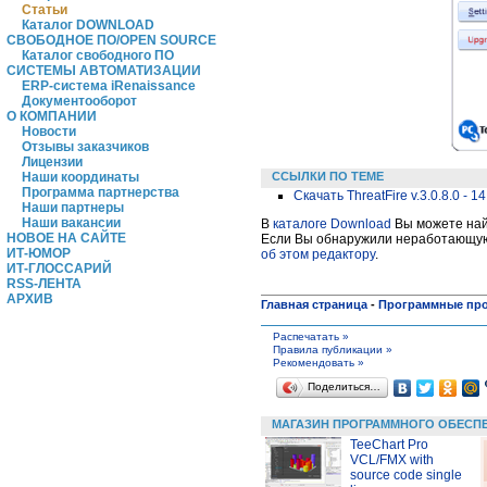
Статьи
Каталог DOWNLOAD
СВОБОДНОЕ ПО/OPEN SOURCE
Каталог свободного ПО
СИСТЕМЫ АВТОМАТИЗАЦИИ
ERP-система iRenaissance
Документооборот
О КОМПАНИИ
Новости
Отзывы заказчиков
Лицензии
ССЫЛКИ ПО ТЕМЕ
Наши координаты
Программа партнерства
Скачать ThreatFire v.3.0.8.0 - 1
Наши партнеры
Наши вакансии
В
каталоге Download
Вы можете найт
НОВОЕ НА САЙТЕ
Если Вы обнаружили неработающую 
ИТ-ЮМОР
об этом редактору
.
ИТ-ГЛОССАРИЙ
RSS-ЛЕНТА
АРХИВ
Главная страница
-
Программные пр
Распечатать »
Правила публикации »
Рекомендовать »
Поделиться…
МАГАЗИН ПРОГРАММНОГО ОБЕСП
TeeChart Pro
VCL/FMX with
source code single