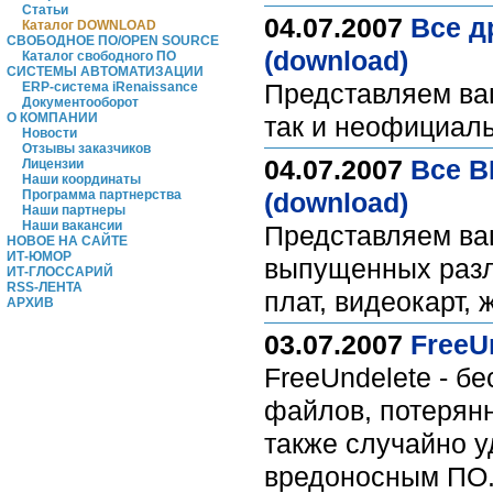
Статьи
04.07.2007
Все д
Каталог DOWNLOAD
СВОБОДНОЕ ПО/OPEN SOURCE
(download)
Каталог свободного ПО
СИСТЕМЫ АВТОМАТИЗАЦИИ
Представляем ва
ERP-система iRenaissance
Документооборот
О КОМПАНИИ
так и неофициал
Новости
Отзывы заказчиков
04.07.2007
Все B
Лицензии
Наши координаты
Программа партнерства
(download)
Наши партнеры
Наши вакансии
Представляем ва
НОВОЕ НА САЙТЕ
ИТ-ЮМОР
выпущенных разл
ИТ-ГЛОССАРИЙ
RSS-ЛЕНТА
плат, видеокарт, 
АРХИВ
03.07.2007
FreeUn
FreeUndelete - б
файлов, потерянн
также случайно 
вредоносным ПО