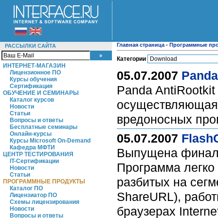
Главная страница
-
Программные пр
РАССЫЛКИ САЙТА
Категории
ИНТЕРНЕТ-МАГАЗИН
05.07.2007
Panda 
Лицензионное ПО
Курсы обучения
Сертификация
Panda AntiRootkit
ОБУЧЕНИЕ И СЕМИНАРЫ
Каталог курсов
осуществляющая 
Новости
Статьи
вредоносных про
Вопросы и ответы
Бесплатные семинары
Онлайн-курсы
05.07.2007
FlashG
Курсы Microsoft On-Demand
Кафедра МФТИ
Выпущена финальн
ЦЕНТР ТЕСТИРОВАНИЯ
IT-Сертификации
Программа легко 
Новости
Статьи
разбитых на сегм
ПРОГРАММНЫЕ ПРОДУКТЫ
Каталог ПО
ShareURL), работ
Лицензиатор ПО
Схемы лицензирования
браузерах Interne
Новости
Вопросы и ответы