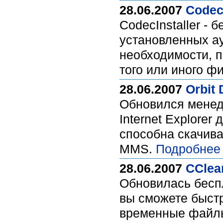
28.06.2007
CodecI
CodecInstaller - 
установленных ау
необходимости, п
того или иного ф
28.06.2007
Orbit 
Обновился менедж
Internet Explore
способна скачив
MMS.
Подробнее
28.06.2007
CClean
Обновилась беспл
вы сможете быст
временные файлы