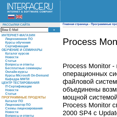
Главная страница
-
Программные пр
РАССЫЛКИ САЙТА
ИНТЕРНЕТ-МАГАЗИН
Process Moni
Лицензионное ПО
Курсы обучения
Сертификация
ОБУЧЕНИЕ И СЕМИНАРЫ
Каталог курсов
Новости
Статьи
Process Monitor 
Вопросы и ответы
Бесплатные семинары
операционных си
Онлайн-курсы
Курсы Microsoft On-Demand
Кафедра МФТИ
файловой системе
ЦЕНТР ТЕСТИРОВАНИЯ
IT-Сертификации
объединены возмо
Новости
Статьи
мощной системой
ПРОГРАММНЫЕ ПРОДУКТЫ
Каталог ПО
Process Monitor
Лицензиатор ПО
Схемы лицензирования
2000 SP4 с Updat
Новости
Вопросы и ответы