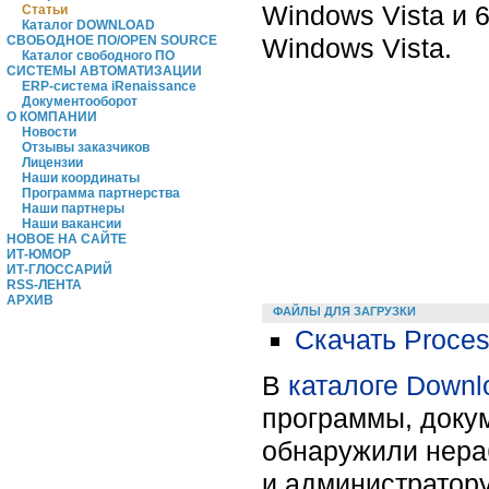
Windows Vista и 
Статьи
Каталог DOWNLOAD
Windows Vista.
СВОБОДНОЕ ПО/OPEN SOURCE
Каталог свободного ПО
СИСТЕМЫ АВТОМАТИЗАЦИИ
ERP-система iRenaissance
Документооборот
О КОМПАНИИ
Новости
Отзывы заказчиков
Лицензии
Наши координаты
Программа партнерства
Наши партнеры
Наши вакансии
НОВОЕ НА САЙТЕ
ИТ-ЮМОР
ИТ-ГЛОССАРИЙ
RSS-ЛЕНТА
АРХИВ
ФАЙЛЫ ДЛЯ ЗАГРУЗКИ
Скачать Process
В
каталоге Downl
программы, докум
обнаружили нера
и администратору