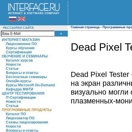
Главная страница
-
Программные пр
РАССЫЛКИ САЙТА
ИНТЕРНЕТ-МАГАЗИН
Dead Pixel T
Лицензионное ПО
Курсы обучения
Сертификация
ОБУЧЕНИЕ И СЕМИНАРЫ
Каталог курсов
Новости
Статьи
Dead Pixel Teste
Вопросы и ответы
Бесплатные семинары
на экран различн
Онлайн-курсы
Курсы Microsoft On-Demand
Кафедра МФТИ
визуально могли 
ЦЕНТР ТЕСТИРОВАНИЯ
IT-Сертификации
плазменных-мони
Новости
Статьи
ПРОГРАММНЫЕ ПРОДУКТЫ
Каталог ПО
Лицензиатор ПО
Схемы лицензирования
Новости
Вопросы и ответы