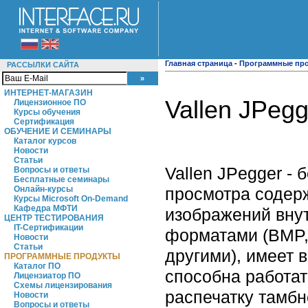
Главная страница
-
Программные пр
РАССЫЛКИ САЙТА
ИНТЕРНЕТ-МАГАЗИН
Vallen JPegg
Лицензионное ПО
Курсы обучения
Сертификация
ОБУЧЕНИЕ И СЕМИНАРЫ
Каталог курсов
Новости
Статьи
Vallen JPegger -
Вопросы и ответы
Бесплатные семинары
просмотра содер
Онлайн-курсы
Курсы Microsoft On-Demand
Кафедра МФТИ
изображений внут
ЦЕНТР ТЕСТИРОВАНИЯ
IT-Сертификации
форматами (BMP, 
Новости
Статьи
другими), имеет в
ПРОГРАММНЫЕ ПРОДУКТЫ
Каталог ПО
способна работат
Лицензиатор ПО
Схемы лицензирования
распечатку тамбн
Новости
Вопросы и ответы