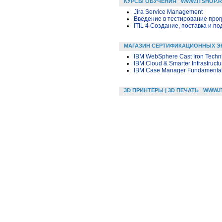
КУРСЫ ОБУЧЕНИЯ
WWW.ITSHOP.
Jira Service Management
Введение в тестирование про
ITIL 4 Создание, поставка и под
МАГАЗИН СЕРТИФИКАЦИОННЫХ Э
IBM WebSphere Cast Iron Techni
IBM Cloud & Smarter Infrastruct
IBM Case Manager Fundamentals
3D ПРИНТЕРЫ | 3D ПЕЧАТЬ
WWW.I