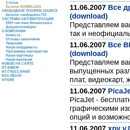
Статьи
11.06.2007
Все д
Каталог DOWNLOAD
СВОБОДНОЕ ПО/OPEN SOURCE
(download)
Каталог свободного ПО
СИСТЕМЫ АВТОМАТИЗАЦИИ
Представляем ва
ERP-система iRenaissance
Документооборот
О КОМПАНИИ
так и неофициал
Новости
Отзывы заказчиков
11.06.2007
Все B
Лицензии
Наши координаты
Программа партнерства
(download)
Наши партнеры
Наши вакансии
Представляем ва
НОВОЕ НА САЙТЕ
ИТ-ЮМОР
выпущенных разл
ИТ-ГЛОССАРИЙ
RSS-ЛЕНТА
плат, видеокарт, 
АРХИВ
11.06.2007
PicaJe
PicaJet - беспла
графическими из
опций и возможн
11.06.2007
xpy v.