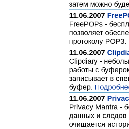
затем можно буд
11.06.2007
FreePO
FreePOPs - беспл
позволяет обесп
протоколу POP3.
11.06.2007
Clipdi
Clipdiary - небо
работы с буферо
записывает в сп
буфер.
Подробне
11.06.2007
Privac
Privacy Mantra -
данных и следов 
очищается истори