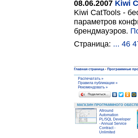
08.06.2007
Kiwi C
Kiwi CatTools - 
параметров конфи
брендмауэров.
П
Страница:
...
46
4
Главная страница
-
Программные пр
Распечатать »
Правила публикации »
Рекомендовать »
Поделиться…
МАГАЗИН ПРОГРАММНОГО ОБЕСП
Allround
Automation
PL/SQL Developer
- Annual Service
Contract -
Unlimited