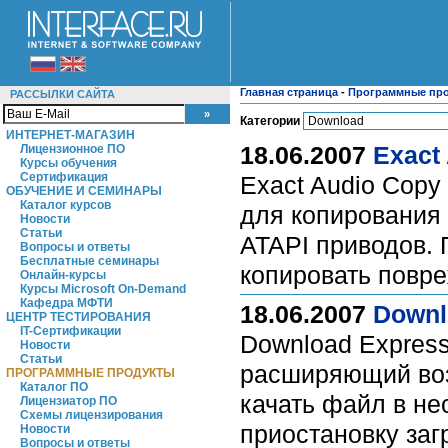
Главная страница
-
Программные пр
РАССЫЛКИ САЙТА
Категории
ИНТЕРНЕТ-МАГАЗИН
18.06.2007
Exact
Лицензионное ПО
Курсы обучения
Сертификация
Exact Audio Copy
ОБУЧЕНИЕ И СЕМИНАРЫ
Каталог курсов
для копирования 
Новости
Статьи
ATAPI приводов. 
Вопросы и ответы
Бесплатные семинары
копировать повр
Онлайн-курсы
Курсы Microsoft On-Demand
Кафедра МФТИ
18.06.2007
Downl
ЦЕНТР ТЕСТИРОВАНИЯ
IT-Сертификации
Download Express 
Новости
Статьи
расширяющий возм
ПРОГРАММНЫЕ ПРОДУКТЫ
Каталог ПО
качать файл в нес
Лицензиатор ПО
Схемы лицензирования
приостановку заг
Новости
Вопросы и ответы