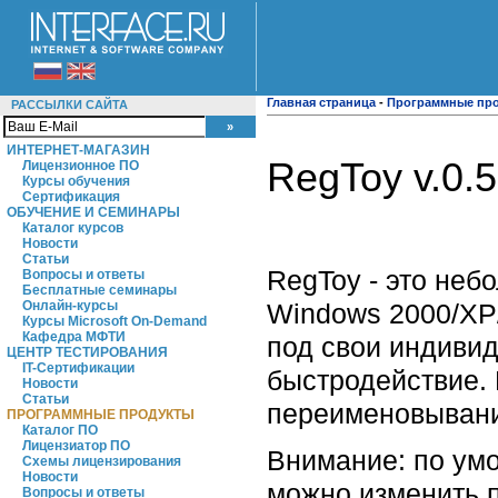
Главная страница
-
Программные пр
РАССЫЛКИ САЙТА
ИНТЕРНЕТ-МАГАЗИН
RegToy v.0.5
Лицензионное ПО
Курсы обучения
Сертификация
ОБУЧЕНИЕ И СЕМИНАРЫ
Каталог курсов
Новости
Статьи
RegToy - это неб
Вопросы и ответы
Бесплатные семинары
Windows 2000/XP
Онлайн-курсы
Курсы Microsoft On-Demand
Кафедра МФТИ
под свои индивид
ЦЕНТР ТЕСТИРОВАНИЯ
IT-Сертификации
быстродействие. 
Новости
Статьи
переименовывани
ПРОГРАММНЫЕ ПРОДУКТЫ
Каталог ПО
Лицензиатор ПО
Внимание: по умо
Схемы лицензирования
Новости
можно изменить п
Вопросы и ответы