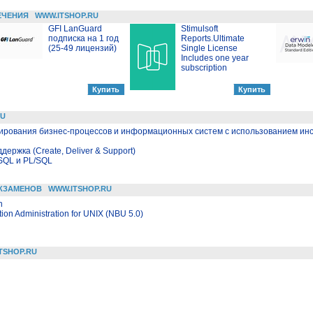
ЕЧЕНИЯ
WWW.ITSHOP.RU
GFI LanGuard
Stimulsoft
подписка на 1 год
Reports.Ultimate
(25-49 лицензий)
Single License
Includes one year
subscription
RU
ирования бизнес-процессов и информационных систем с использованием ин
держка (Create, Deliver & Support)
SQL и PL/SQL
КЗАМЕНОВ
WWW.ITSHOP.RU
n
ion Administration for UNIX (NBU 5.0)
TSHOP.RU