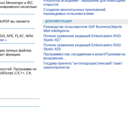
Photoshop исходники - Украшения для новогодних
hoo Messenger и IRC.
открыток
дновременно несколько
Создание многоязычных приложений,
переводимых пользователями
 doPDF вы сможете
ДОКУМЕНТАЦИЯ
Руководство пользователя SAP BusinessObjects
Web Intelligence
GG, APE, FLAC, WAV,
Полное сравнение редакций Embarcadero RAD
ее »
Studio XE7
Полное сравнение редакций Embarcadero RAD
Studio XE6
ации личных файлов.
Программистам, сисадминам и всем ИТшникам на
вает функцию
вооружение...
Госдума приняла "антитеррористический" пакет
законопроектов
жностей. Программа не
BScript, C/C++, C#,