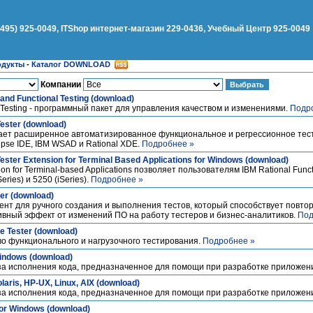
(495) 925-0049, ITShop интернет-магазин 229-0436, Учебный Центр 925-0049
одукты
-
Каталог DOWNLOAD
Компании
and Functional Testing (download)
al Testing - программный пакет для управления качеством и изменениями.
Подр
Tester (download)
чивает расширенное автоматизированное функциональное и регрессионное тес
ipse IDE, IBM WSAD и Rational XDE.
Подробнее »
Tester Extension for Terminal Based Applications for Windows (download)
sion for Terminal-based Applications позволяет пользователям IBM Rational Func
ies) и 5250 (iSeries).
Подробнее »
er (download)
румент для ручного создания и выполнения тестов, который способствует повт
тивный эффект от изменений ПО на работу тестеров и бизнес-аналитиков.
Под
e Tester (download)
ство функционального и нагрузочного тестирования.
Подробнее »
Windows (download)
ализа исполнения кода, предназначенное для помощи при разработке приложен
olaris, HP-UX, Linux, AIX (download)
ализа исполнения кода, предназначенное для помощи при разработке приложен
for Windows (download)