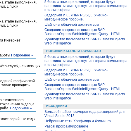
5 бесплатных приложений, которые будут
 на этапе выполнения,
напоминать вам отдохнуть от экрана компьютера
s, Linux и
или смартфона
Задворьев И.С. Язык PL/SQL. Учебно-
методическое пособие.
 на этапе выполнения,
Шаблоны облачной архитектуры
s, Linux и
Создание запросов с помощью SAP
BusinessObjects WebIntelligence Query - HTML
Руководство пользователя SAP BusinessObjects
для Интернет
Web Intelligence
НОВИНКИ КАТАЛОГА DOWNLOAD
работы
Подробнее »
5 бесплатных приложений, которые будут
напоминать вам отдохнуть от экрана компьютера
или смартфона
я Web-служб, не имеющих
Задворьев И.С. Язык PL/SQL. Учебно-
методическое пособие.
Шаблоны облачной архитектуры
з единой графической
Создание запросов с помощью SAP
а также проводить
BusinessObjects WebIntelligence Query - HTML
Руководство пользователя SAP BusinessObjects
Web Intelligence
о с известного
сохранения видео, а
ИСХОДНИКИ
 файл.
Подробнее »
Большой набор примеров кода расширений для
Visual Studio 2013
бражает серийные коды
Нейронные сети Хопфилда и Хэмминга
Pascal программирование