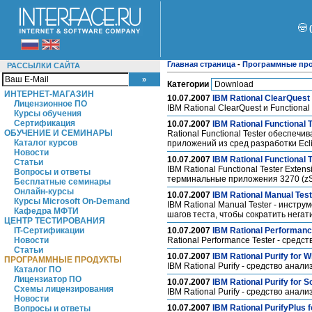
Главная страница
-
Программные пр
РАССЫЛКИ САЙТА
Категории
ИНТЕРНЕТ-МАГАЗИН
10.07.2007
IBM Rational ClearQuest 
Лицензионное ПО
IBM Rational ClearQuest и Function
Курсы обучения
Сертификация
10.07.2007
IBM Rational Functional 
ОБУЧЕНИЕ И СЕМИНАРЫ
Rational Functional Tester обеспе
Каталог курсов
приложений из сред разработки Ecl
Новости
10.07.2007
IBM Rational Functional 
Статьи
IBM Rational Functional Tester Exten
Вопросы и ответы
терминальные приложения 3270 (zSer
Бесплатные семинары
Онлайн-курсы
10.07.2007
IBM Rational Manual Test
Курсы Microsoft On-Demand
IBM Rational Manual Tester - инст
Кафедра МФТИ
шагов теста, чтобы сократить нега
ЦЕНТР ТЕСТИРОВАНИЯ
IT-Сертификации
10.07.2007
IBM Rational Performanc
Новости
Rational Performance Tester - сред
Статьи
10.07.2007
IBM Rational Purify for 
ПРОГРАММНЫЕ ПРОДУКТЫ
IBM Rational Purify - средство ан
Каталог ПО
Лицензиатор ПО
10.07.2007
IBM Rational Purify for S
Схемы лицензирования
IBM Rational Purify - средство ан
Новости
10.07.2007
IBM Rational PurifyPlus 
Вопросы и ответы