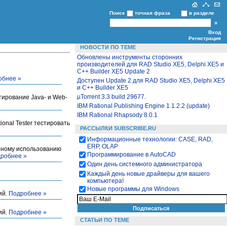
Поиск
точная фраза
в разделе
Вход
Регистрация
НОВОСТИ ПО ТЕМЕ
Обновлены инструменты сторонних
производителей для RAD Studio XE5, Delphi XE5 и
C++ Builder XE5 Update 2
обнее »
Доступен Update 2 для RAD Studio XE5, Delphi XE5
и C++ Builder XE5
µTorrent 3.3 build 29677.
тирование Java- и Web-
IBM Rational Publishing Engine 1.1.2.2 (update)
IBM Rational Rhapsody 8.0.1
tional Tester тестировать
РАССЫЛКИ SUBSCRIBE.RU
Информационные технологии: CASE, RAD,
ERP, OLAP
орному использованию
Программирование в AutoCAD
робнее »
Один день системного администратора
Каждый день новые драйверы для вашего
компьютера!
Новые программы для Windows
ий.
Подробнее »
ий.
Подробнее »
СТАТЬИ ПО ТЕМЕ