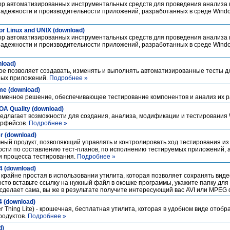
набор автоматизированных инструментальных средств для проведения анализа
дежности и производительности приложений, разработанных в среде Window
for Linux and UNIX (download)
набор автоматизированных инструментальных средств для проведения анализа
дежности и производительности приложений, разработанных в среде Window
nload)
торое позволяет создавать, изменять и выполнять автоматизированные тесты 
ных приложений.
Подробнее »
ime (download)
форменное решение, обеспечивающее тестирование компонентов и анализ их 
SOA Quality (download)
y предлагает возможности для создания, анализа, модификации и тестировани
ерфейсов.
Подробнее »
r (download)
ммный продукт, позволяющий управлять и контролировать ход тестирования и
ости по составлению тест-планов, по исполнению тестируемых приложений, 
и процесса тестирования.
Подробнее »
4 (download)
 крайне простая в использовании утилита, которая позволяет сохранять виде
то вставьте ссылку на нужный файл в окошке программы, укажите папку для 
сделает сама, вы же в результате получите интересующий вас AVI или MPEG
4 (download)
er Thing Lite) - крошечная, бесплатная утилита, которая в удобном виде ото
родуктов.
Подробнее »
d)