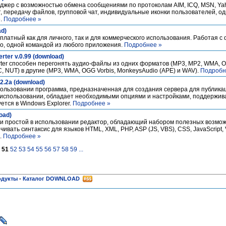
ейджер с возможностью обмена сообщениями по протоколам AIM, ICQ, MSN, Ya
 передачу файлов, групповой чат, индивидуальные иконки пользователей, о
е.
Подробнее »
ad)
платный как для личного, так и для коммерческого использования. Работая с
но, одной командой из любого приложения.
Подробнее »
rter v.0.99 (download)
rter способен перегонять аудио-файлы из одних форматов (MP3, MP2, WMA, O
, NUT) в другие (MP3, WMA, OGG Vorbis, MonkeysAudio (APE) и WAV).
Подробн
.2.2a (download)
 использовании программа, предназначенная для создания сервера для публик
 в использовании, обладает необходимыми опциями и настройками, поддержи
ется в Windows Explorer.
Подробнее »
oad)
 и простой в использовании редактор, обладающий набором полезных возмо
ивать синтаксис для языков HTML, XML, PHP, ASP (JS, VBS), CSS, JavaScript, V
д.
Подробнее »
51
52
53
54
55
56
57
58
59
...
одукты
-
Каталог DOWNLOAD