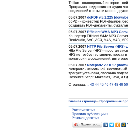
Trillian - полноценный интернет-п
Программа поддерживает аудио-чат,
соединений с сетью и многое друго
05.07.2007
doPDF v.5.1.225 (downlo
doPDF - конвертер PDF-файлов, бес
создавать PDF-документы, букваль
05.07.2007
Efficient WMA MP3 Conve
Конвертер Efficient WMA MP3 Conve
RealAudio, AAC, AC3, M4A, M4B, MPC
05.07.2007
HTTP File Server (HFS) v
Http File Server (HFS) - простая в
HFS не трубует установки, проста
мониторинга соединений, интегриру
05.07.2007
Notepad2 v.2.0.17 (downl
Notepad2 - небольшой, бесплатный
требует установки, способна подсвеч
Resource Script, Makefiles, Java, и т.
Страница:
...
43
44
45
46
47
48
49
50
Главная страница
-
Программные пр
Распечатать »
Правила публикации »
Рекомендовать »
Поделиться…