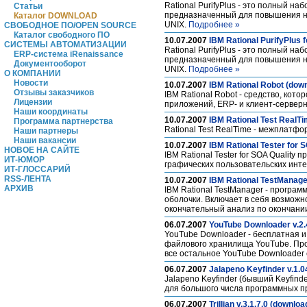
Rational PurifyPlus - это полный 
Статьи
предназначенный для повышения на
Каталог DOWNLOAD
UNIX.
Подробнее »
СВОБОДНОЕ ПО/OPEN SOURCE
Каталог свободного ПО
10.07.2007
IBM Rational PurifyPlus 
СИСТЕМЫ АВТОМАТИЗАЦИИ
Rational PurifyPlus - это полный 
ERP-система iRenaissance
предназначенный для повышения на
Документооборот
UNIX.
Подробнее »
О КОМПАНИИ
Новости
10.07.2007
IBM Rational Robot (dow
Отзывы заказчиков
IBM Rational Robot - средство, ко
Лицензии
приложений, ERP- и клиент-сервер
Наши координаты
10.07.2007
IBM Rational Test RealT
Программа партнерства
Rational Test RealTime - межплат
Наши партнеры
Наши вакансии
10.07.2007
IBM Rational Tester for 
НОВОЕ НА САЙТЕ
IBM Rational Tester for SOA Qualit
ИТ-ЮМОР
графических пользовательских инт
ИТ-ГЛОССАРИЙ
RSS-ЛЕНТА
10.07.2007
IBM Rational TestManage
АРХИВ
IBM Rational TestManager - програ
оболочки. Включает в себя возможн
окончательный анализ по окончани
06.07.2007
YouTube Downloader v.2.
YouTube Downloader - бесплатная и
файлового хранилища YouTube. Прос
все остальное YouTube Downloader 
06.07.2007
Jalapeno Keyfinder v.1.0
Jalapeno Keyfinder (бывший Keyfind
для большого числа программных п
06.07.2007
Trillian v.3.1.7.0 (downloa