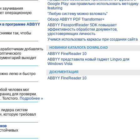
Google Play: как правильно использовать методику
featuring
и заучивания
ает операционную
"Любую систему можно взломать"
Обзор ABBYY PDF Transformer+
ии в программе ABBYY
ABBYY PassportReader SDK повышает
эффективность обработки документов,
снимки так, чтобы
удостоверяющих личность
Учимся использовать каркасы при создании сайта
НОВИНКИ КАТАЛОГА DOWNLOAD
азработчикам добавлять
оптического
ABBYY FineReader 10
трументарий выходит
ABBYY представила новый гаджет Lingvo для
Windows Vista
ДОКУМЕНТАЦИЯ
ожно легко и быстро
ABBYY FineReader 10
юбой человек мог
траниц для проверки.
. Толстого.
Подробнее »
 лидера систем
и, которую требовал
иков
устойчивых