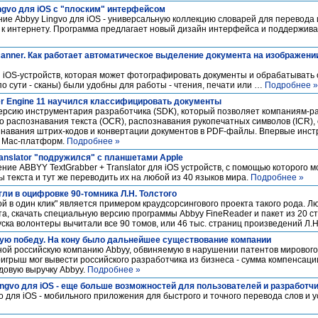
gvo для iOS с "плоским" интерфейсом
е Abbyy Lingvo для iOS - универсальную коллекцию словарей для перевода 
 к интернету. Программа предлагает новый дизайн интерфейса и поддержив
canner. Как работает автоматическое выделение документа на изображен
 iOS-устройств, которая может фотографировать документы и обрабатывать 
о сути - сканы) были удобны для работы - чтения, печати или …
Подробнее »
r Engine 11 научился классифицировать документы
ерсию инструментария разработчика (SDK), который позволяет компаниям-р
о распознавания текста (OCR), распознавания рукопечатных символов (ICR), 
знавания штрих-кодов и конвертации документов в PDF-файлы. Впервые инс
и Mac-платформ.
Подробнее »
anslator "подружился" с планшетами Apple
е ABBYY TextGrabber + Translator для iOS устройств, с помощью которого м
текста и тут же переводить их на любой из 40 языков мира.
Подробнее »
ли в оцифровке 90-томника Л.Н. Толстого
той в один клик" является примером краудсорсингового проекта такого рода. Л
та, скачать специальную версию программы Abbyy FineReader и пакет из 20 с
уска волонтеры вычитали все 90 томов, или 46 тыс. страниц произведений Л.Н
ую победу. На кону было дальнейшее существование компании
ной российскую компанию Abbyy, обвиняемую в нарушении патентов мирового
игрыш мог вывести российского разработчика из бизнеса - сумма компенсаци
довую выручку Abbyy.
Подробнее »
gvo для iOS - еще больше возможностей для пользователей и разработч
для iOS - мобильного приложения для быстрого и точного перевода слов и 