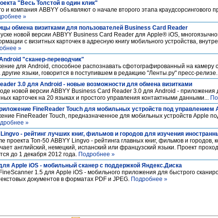
оекта "Весь Толстой в один клик"
го и компания ABBYY объявляют о начале второго этапа краудсорсингового пр
робнее »
цы обмена визитками для пользователей Business Card Reader
ске новой версии ABBYY Business Card Reader для Apple® iOS, многоязычно
рмации с визитных карточек в адресную книгу мобильного устройства, внут
обнее »
ndroid "сканер-переводчик"
ние для Android, способное распознавать сфотографированный на камеру 
 другие языки, говорится в поступившем в редакцию "Ленты.ру" пресс-релизе.
ader 3.0 для Android - новые возможности для обмена визитками
е новой версии ABBYY Business Card Reader 3.0 для Android - приложения 
ых карточек на 20 языках и простого управления контактными данными...
По
иложение FineReader Touch для мобильных устройств под управлением Ap
ние FineReader Touch, предназначенное для мобильных устройств Apple по
дробнее »
Lingvo - рейтинг лучших книг, фильмов и городов для изучения иностран
 проекта Топ-50 ABBYY Lingvo - рейтинга главных книг, фильмов и городов, 
учает английский, немецкий, испанский или французский языки. Проект прохо
тся до 1 декабря 2012 года.
Подробнее »
для Apple iOS - мобильный сканер с поддержкой Яндекс.Диска
neScanner 1.5 для Apple iOS - мобильного приложения для быстрого сканир
текстовых документов в форматах PDF и JPEG.
Подробнее »