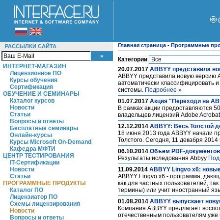
Главная страница
-
Программные пр
РАССЫЛКИ САЙТА
Категории
ИНТЕРНЕТ-МАГАЗИН
20.07.2017
ABBYY представила но
Лицензионное ПО
ABBYY представила новую версию A
Курсы обучения
автоматически классифицировать и 
Сертификация
системы.
Подробнее »
ОБУЧЕНИЕ И СЕМИНАРЫ
Каталог курсов
01.07.2017
Акция "Переходи на AB
Новости
В рамках акции предоставляются 50
Статьи
владельцев лицензий Adobe Acrobat
Вопросы и ответы
12.12.2014
ABBYY: Весь Толстой до
Бесплатные семинары
18 июня 2013 года ABBYY начали пр
Онлайн-курсы
Толстого. Сегодня, 11 декабря 201
Курсы Microsoft On-Demand
Кафедра МФТИ
06.10.2014
Объем PDF-документов 
ЦЕНТР ТЕСТИРОВАНИЯ
Результаты иследования Abbyy
Под
IT-Сертификации
Новости
11.09.2014
ABBYY Lingvo x6: новы
Статьи
ABBYY Lingvo x6 - программа, даю
ПРОГРАММНЫЕ ПРОДУКТЫ
как для частных пользователей, так
Каталог ПО
термины) или учит иностранный яз
Лицензиатор ПО
01.08.2014
ABBYY выпускает новую
Схемы лицензирования
Компания ABBYY предлагает воспол
Новости
отечественным пользователям уже 
Вопросы и ответы