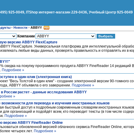
(495) 925-0049, ITShop интернет-магазин 229-0436, Учебный Центр 925-0049
одукты
-
Новости
-
ABBYY
Компании
вую версию ABBYY FlexiCapture
BBYY FlexiCapture. Универсальная платформа для интеллектуальной обраб
извлекать любые виды данных, проверять правильность и отправлять их в к
BYY!"
% скидка на покупку программного продукта ABBYY FineReader 14 редакций Bu
.
Подробнее »
ступен в один клик (электронная книга)
оект "Весь Толстой в один клик" - создание электронной версии 90-томного 
4 года, ABBYY объявила о его завершении.
Подробнее »
в России растет - данные исследования ABBYY
робнее »
е возможности для перевода и изучения иностранных языков
щая быстрый доступ к подробным современным словарям иностранных языков
 и для организаций и подойдёт всем, кто переводит тексты (в том числе сод
ык.
Подробнее »
 версию ABBYY FineReader Online
ьзоваться обновленной версией облачного сервиса FineReader Online, кото
более четырех лет.
Подробнее »