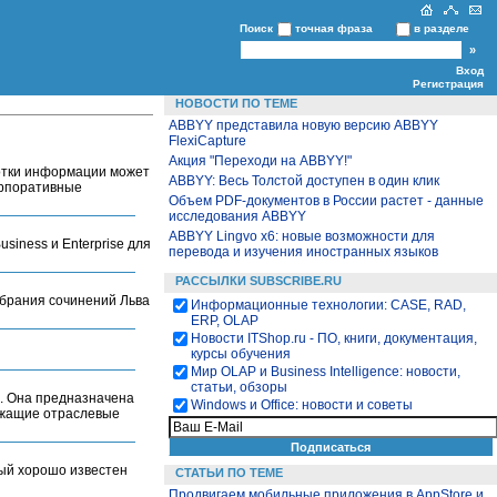
Поиск
точная фраза
в разделе
Вход
Регистрация
НОВОСТИ ПО ТЕМЕ
ABBYY представила новую версию ABBYY
FlexiCapture
Акция "Переходи на ABBYY!"
отки информации может
ABBYY: Весь Толстой доступен в один клик
орпоративные
Объем PDF-документов в России растет - данные
исследования ABBYY
ABBYY Lingvo x6: новые возможности для
siness и Enterprise для
перевода и изучения иностранных языков
РАССЫЛКИ SUBSCRIBE.RU
собрания сочинений Льва
Информационные технологии: CASE, RAD,
ERP, OLAP
Новости ITShop.ru - ПО, книги, документация,
курсы обучения
Мир OLAP и Business Intelligence: новости,
статьи, обзоры
. Она предназначена
Windows и Office: новости и советы
ержащие отраслевые
рый хорошо известен
СТАТЬИ ПО ТЕМЕ
Продвигаем мобильные приложения в AppStore и