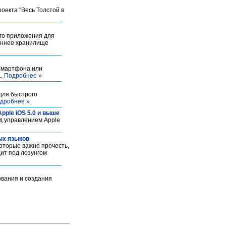
оекта "Весь Толстой в
го приложения для
реннее хранилище
смартфона или
..
Подробнее »
для быстрого
дробнее »
ple iOS 5.0 и выше
д управлением Apple
ных языков
которые важно прочесть,
дит под лозунгом
ования и создания