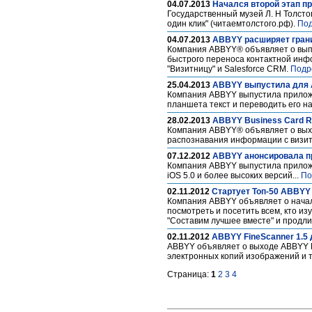
04.07.2013
Начался второй этап пр
Государственный музей Л. Н Толсто
один клик" (читаемтолстого.рф).
Под
04.07.2013
ABBYY расширяет грани
Компания ABBYY® объявляет о выпу
быстрого переноса контактной инфо
"Визитницу" и Salesforce CRM.
Подр
25.04.2013
ABBYY выпустила для A
Компания ABBYY выпустила приложе
планшета текст и переводить его на
28.02.2013
ABBYY Business Card Re
Компания ABBYY® объявляет о выход
распознавания информации с визитн
07.12.2012
ABBYY анонсировала пр
Компания ABBYY выпустила приложе
iOS 5.0 и более высоких версий...
По
02.11.2012
Стартует Топ-50 ABBYY 
Компания ABBYY объявляет о начале
посмотреть и посетить всем, кто из
"Составим лучшее вместе" и продли
02.11.2012
ABBYY FineScanner 1.5 
ABBYY объявляет о выходе ABBYY Fi
электронных копий изображений и 
Страница:
1
2
3
4