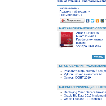
Главная страница
-
Программные пр
Распечатать »
Правила публикации »
Рекомендовать »
Поделиться…
МАГАЗИН ПРОГРАММНОГО ОБЕСП
ABBYY Lingvo x6
Многоязычная
Профессиональная
версия,
электронный ключ
КУРСЫ ОБУЧЕНИЯ
WWW.ITSHOP.
Разработка приложений баз дан
Python Бизнес аналитика AI
Основы COBIT 2019
МАГАЗИН СЕРТИФИКАЦИОННЫХ Э
Deploying Cisco Service Provid
Oracle Big Data 2017 Implementa
Oracle Essbase 11 Essentials