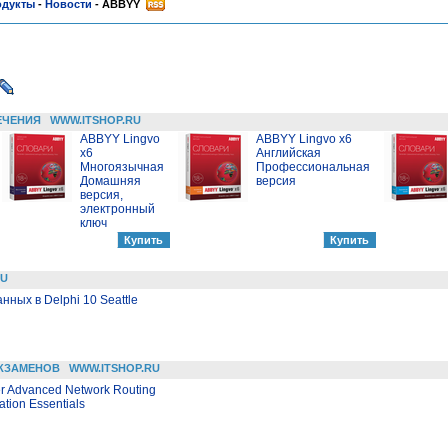
одукты
-
Новости
-
ABBYY
ЕЧЕНИЯ
WWW.ITSHOP.RU
ABBYY Lingvo
ABBYY Lingvo x6
x6
Английская
Многоязычная
Профессиональная
Домашняя
версия
версия,
электронный
ключ
RU
ных в Delphi 10 Seattle
КЗАМЕНОВ
WWW.ITSHOP.RU
er Advanced Network Routing
tion Essentials