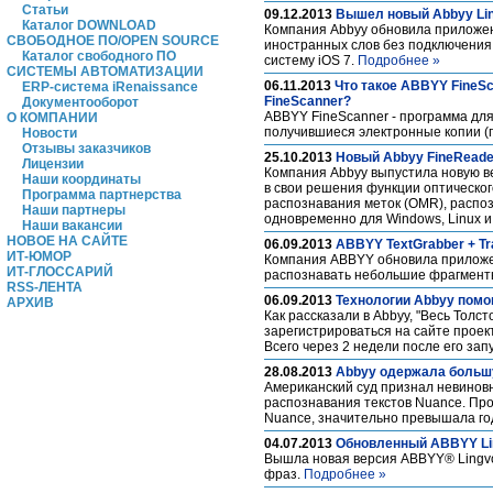
Статьи
09.12.2013
Вышел новый Abbyy Lin
Каталог DOWNLOAD
Компания Abbyy обновила приложени
СВОБОДНОЕ ПО/OPEN SOURCE
иностранных слов без подключения
Каталог свободного ПО
систему iOS 7.
Подробнее »
СИСТЕМЫ АВТОМАТИЗАЦИИ
06.11.2013
Что такое ABBYY FineS
ERP-система iRenaissance
FineScanner?
Документооборот
ABBYY FineScanner - программа для
О КОМПАНИИ
получившиеся электронные копии (п
Новости
Отзывы заказчиков
25.10.2013
Новый Abbyy FineReade
Лицензии
Компания Abbyy выпустила новую в
Наши координаты
в свои решения функции оптическог
Программа партнерства
распознавания меток (OMR), распо
Наши партнеры
одновременно для Windows, Linux 
Наши вакансии
НОВОЕ НА САЙТЕ
06.09.2013
ABBYY TextGrabber + Tr
ИТ-ЮМОР
Компания ABBYY обновила приложени
ИТ-ГЛОССАРИЙ
распознавать небольшие фрагменты 
RSS-ЛЕНТА
06.09.2013
Технологии Abbyy помог
АРХИВ
Как рассказали в Abbyy, "Весь Толс
зарегистрироваться на сайте проек
Всего через 2 недели после его зап
28.08.2013
Abbyy одержала больш
Американский суд признал невинов
распознавания текстов Nuance. Про
Nuance, значительно превышала го
04.07.2013
Обновленный ABBYY Lin
Вышла новая версия ABBYY® Lingvo 
фраз.
Подробнее »