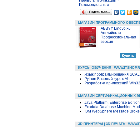
Правила публикации »
Рекомендовать »
Поделиться…
МАГАЗИН ПРОГРАММНОГО ОБЕСП
ABBYY Lingvo x6
Английская
Профессиональная
версия
КУРСЫ ОБУЧЕНИЯ
WWW.ITSHOP.
Язык программирования SCA
Python Базовый курс c AI
Разработка приложений Win32 в
МАГАЗИН СЕРТИФИКАЦИОННЫХ Э
Java Platform, Enterprise Editio
Exadata Database Machine Mode
IBM WebSphere Message Broker 
3D ПРИНТЕРЫ | 3D ПЕЧАТЬ
WWW.I