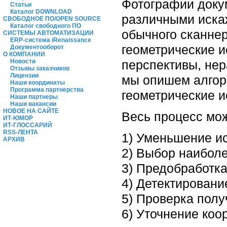
Фотографии доку
Статьи
Каталог DOWNLOAD
различными иска
СВОБОДНОЕ ПО/OPEN SOURCE
Каталог свободного ПО
обычного сканнер
СИСТЕМЫ АВТОМАТИЗАЦИИ
ERP-система iRenaissance
геометрические 
Документооборот
О КОМПАНИИ
перспективы, нер
Новости
Отзывы заказчиков
Лицензии
мы опишем алгори
Наши координаты
Программа партнерства
геометрические и
Наши партнеры
Наши вакансии
НОВОЕ НА САЙТЕ
Весь процесс мож
ИТ-ЮМОР
ИТ-ГЛОССАРИЙ
RSS-ЛЕНТА
1) Уменьшение и
АРХИВ
2) Выбор наибол
3) Предобработк
4) Детектировани
5) Проверка полу
6) Уточнение коо