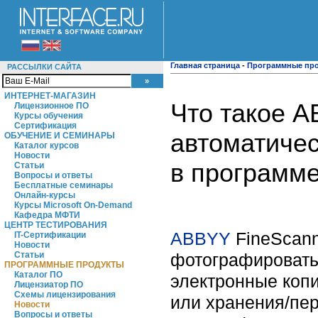
Главная страница
-
Программные пр
РАССЫЛКИ САЙТА
ИНТЕРНЕТ-МАГАЗИН
Что такое A
Лицензионное ПО
Курсы обучения
Сертификация
автоматиче
ОБУЧЕНИЕ И СЕМИНАРЫ
Каталог курсов
Новости
в программ
Статьи
Вопросы и ответы
Бесплатные семинары
Онлайн-курсы
Курсы Microsoft On-Demand
Кафедра МФТИ
ЦЕНТР ТЕСТИРОВАНИЯ
ABBYY
FineScann
IT-Сертификации
Новости
фотографировать
Статьи
ПРОГРАММНЫЕ ПРОДУКТЫ
Каталог ПО
электронные копи
Лицензиатор ПО
Схемы лицензирования
или хранения/пе
Новости
Вопросы и ответы