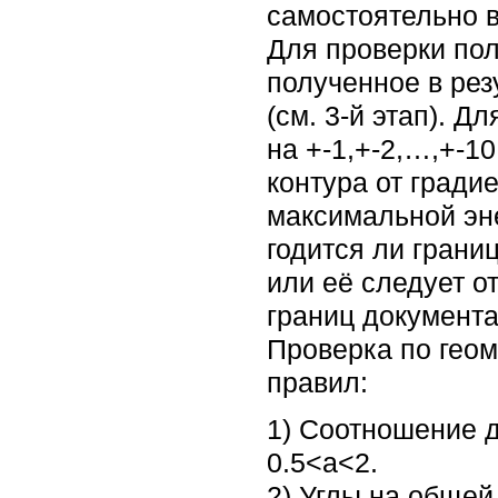
самостоятельно в
Для проверки пол
полученное в ре
(см. 3-й этап). 
на +-1,+-2,…,+-1
контура от гради
максимальной эн
годится ли грани
или её следует о
границ документа
Проверка по геом
правил:
1) Соотношение 
0.5<a<2.
2) Углы на общей