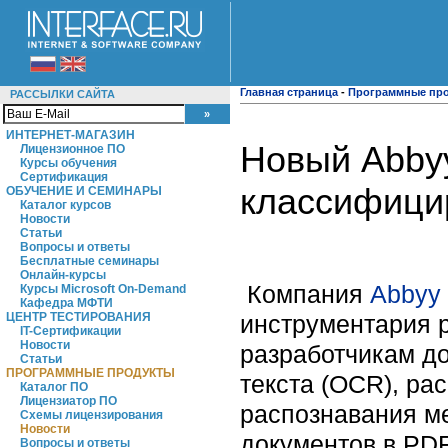
Главная страница
-
Программные пр
РАССЫЛКИ САЙТА
ИНТЕРНЕТ-МАГАЗИН
Новый Abbyy
Лицензионное ПО
Курсы обучения
Сертификация
классифици
ОБУЧЕНИЕ И СЕМИНАРЫ
Каталог курсов
Новости
Статьи
Вопросы и ответы
Бесплатные семинары
Онлайн-курсы
Компания
Abbyy
Курсы Microsoft On-Demand
Кафедра МФТИ
инструментария р
ЦЕНТР ТЕСТИРОВАНИЯ
IT-Сертификации
Новости
разработчикам до
Статьи
ПРОГРАММНЫЕ ПРОДУКТЫ
текста (OCR), ра
Каталог ПО
Лицензиатор ПО
распознавания ме
Схемы лицензирования
Новости
документов в PD
Вопросы и ответы