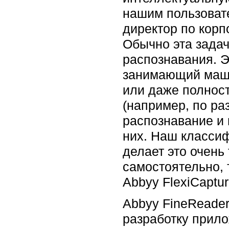
нашим пользовате
директор по кор
Обычно эта зада
распознавания. Э
занимающий маши
или даже полнос
(например, по ра
распознавание и 
них. Наш классиф
делает это очень
самостоятельно, т
Abbyy FlexiCaptur
Abbyy FineReader
разработку прил