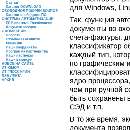
Статьи
для Windows, Lin
Каталог DOWNLOAD
СВОБОДНОЕ ПО/OPEN SOURCE
Каталог свободного ПО
Так, функция авт
СИСТЕМЫ АВТОМАТИЗАЦИИ
ERP-система iRenaissance
документы во вхо
Документооборот
О КОМПАНИИ
счета-фактуры, д
Новости
Отзывы заказчиков
Лицензии
классификатор о
Наши координаты
Программа партнерства
каждый тип, кот
Наши партнеры
Наши вакансии
по графическим и
НОВОЕ НА САЙТЕ
ИТ-ЮМОР
классифицировать
ИТ-ГЛОССАРИЙ
RSS-ЛЕНТА
ядро процессора,
АРХИВ
чем при ручной 
быть сохранены в
СЭД и т.п.
В то же время, э
документа позво