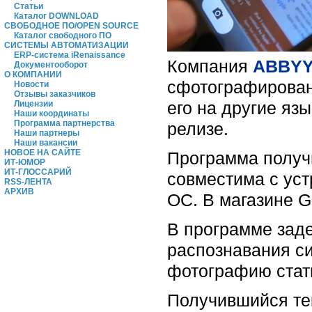
Статьи
Каталог DOWNLOAD
СВОБОДНОЕ ПО/OPEN SOURCE
Каталог свободного ПО
СИСТЕМЫ АВТОМАТИЗАЦИИ
ERP-система iRenaissance
Компания
ABBY
Документооборот
О КОМПАНИИ
сфотографирован
Новости
Отзывы заказчиков
его на другие яз
Лицензии
Наши координаты
Программа партнерства
релизе.
Наши партнеры
Наши вакансии
НОВОЕ НА САЙТЕ
Программа получ
ИТ-ЮМОР
ИТ-ГЛОССАРИЙ
совместима с уст
RSS-ЛЕНТА
АРХИВ
ОС. В магазине G
В программе зад
распознавания си
фотографию стать
Получившийся тек