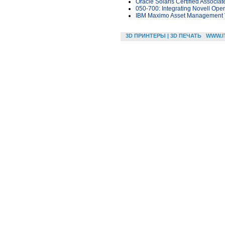
Oracle Solaris Certified Associa
050-700: Integrating Novell Open
IBM Maximo Asset Management V
3D ПРИНТЕРЫ | 3D ПЕЧАТЬ
WWW.I