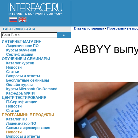
Главная страница
-
Программные пр
РАССЫЛКИ САЙТА
ИНТЕРНЕТ-МАГАЗИН
ABBYY выпус
Лицензионное ПО
Курсы обучения
Сертификация
ОБУЧЕНИЕ И СЕМИНАРЫ
Каталог курсов
Новости
Статьи
Вопросы и ответы
Бесплатные семинары
Онлайн-курсы
Курсы Microsoft On-Demand
Кафедра МФТИ
ЦЕНТР ТЕСТИРОВАНИЯ
IT-Сертификации
Новости
Статьи
ПРОГРАММНЫЕ ПРОДУКТЫ
Каталог ПО
Лицензиатор ПО
Схемы лицензирования
Новости
Вопросы и ответы