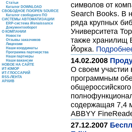
Статьи
символов от комп
Каталог DOWNLOAD
СВОБОДНОЕ ПО/OPEN SOURCE
Search Books. В 
Каталог свободного ПО
СИСТЕМЫ АВТОМАТИЗАЦИИ
ряда крупных биб
ERP-система iRenaissance
Документооборот
Университета Тор
О КОМПАНИИ
Новости
также хранилищ 
Отзывы заказчиков
Лицензии
Йорка.
Подробне
Наши координаты
Программа партнерства
Наши партнеры
14.02.2008
Проду
Наши вакансии
НОВОЕ НА САЙТЕ
О своем участии
ИТ-ЮМОР
ИТ-ГЛОССАРИЙ
программным обе
RSS-ЛЕНТА
АРХИВ
общероссийского
полнофункционал
содержащая 7,4 м
ABBYY FineRead
27.12.2007
Беспл