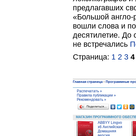
предлагавших сво
«Большой англо-р
вошли слова и по
десятилетие. До 
не встречались
П
Страница:
1
2
3
4
Главная страница
-
Программные пр
Распечатать »
Правила публикации »
Рекомендовать »
Поделиться…
МАГАЗИН ПРОГРАММНОГО ОБЕСП
ABBYY Lingvo
x6 Английская
Домашняя
версия,