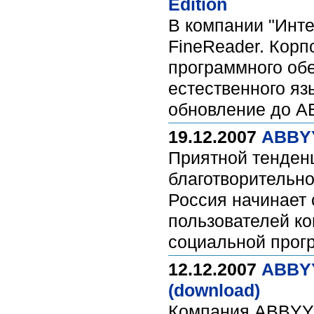
Edition
В компании "Инт
FineReader. Кор
программного обе
естественного яз
обновление до AB
19.12.2007
ABBYY
Приятной тенден
благотворительно
Россия начинает 
пользователей к
социальной про
12.12.2007
ABBYY
(download)
Компания ABBYY 