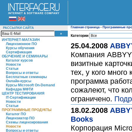
Главная страница
-
Программные пр
РАССЫЛКИ САЙТА
Категории
ИНТЕРНЕТ-МАГАЗИН
25.04.2008
ABBYY
Лицензионное ПО
Курсы обучения
Сертификация
Компания ABBYY 
ОБУЧЕНИЕ И СЕМИНАРЫ
Каталог курсов
визитные карточк
Новости
Статьи
тех, у кого много
Вопросы и ответы
Бесплатные семинары
программа работа
Онлайн-курсы
Курсы Microsoft On-Demand
сожалеют, что ко
Кафедра МФТИ
ЦЕНТР ТЕСТИРОВАНИЯ
ограничено.
Подр
IT-Сертификации
Новости
Статьи
18.02.2008
ABBYY
ПРОГРАММНЫЕ ПРОДУКТЫ
Каталог ПО
Books
Лицензиатор ПО
Схемы лицензирования
Корпорация Micro
Новости
Вопросы и ответы