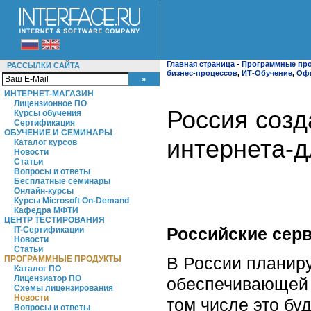
Главная страница
-
Программные пр
РАССЫЛКИ САЙТА
бизнес-процессов
,
ИТ-Обучение
,
Оф
ИНТЕРНЕТ-МАГАЗИН
Лицензионное ПО
Россия созд
Курсы обучения
Сертификация
ОБУЧЕНИЕ И СЕМИНАРЫ
интернета-д
Каталог курсов
Новости
Статьи
Вопросы и ответы
Бесплатные семинары
Онлайн-курсы
Курсы Microsoft On-Demand
Кафедра МФТИ
ЦЕНТР ТЕСТИРОВАНИЯ
Российские сер
IT-Сертификации
Новости
Статьи
В России планир
ПРОГРАММНЫЕ ПРОДУКТЫ
Каталог ПО
Лицензиатор ПО
обеспечивающей 
Схемы лицензирования
Новости
том числе это бу
Вопросы и ответы