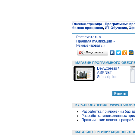
Главная страница
-
Программные пр
бизнес-процессов
,
ИТ-Обучение
,
Оф
Распечатать »
Правила публикации »
Рекомендовать »
Поделиться…
МАГАЗИН ПРОГРАММНОГО ОБЕСП
DevExpress /
ASP.NET
Subscription
КУРСЫ ОБУЧЕНИЯ
WWW.ITSHOP.
Разработка приложений баз дан
Разработка многозвенных прило
Практические аспекты разраб
МАГАЗИН СЕРТИФИКАЦИОННЫХ Э