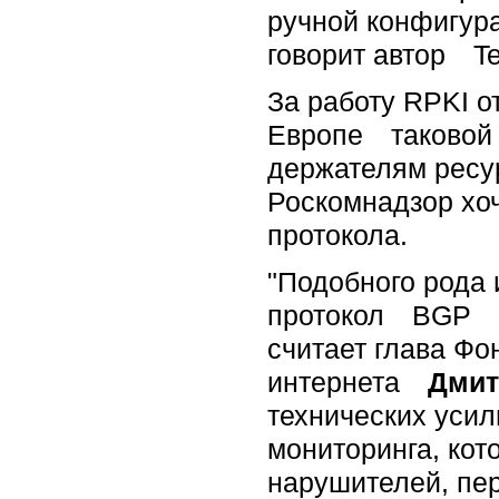
ручной конфигура
говорит автор T
За работу RPKI о
Европе таковой 
держателям ресур
Роскомнадзор хоч
протокола.
"Подобного рода 
протокол BGP не 
считает глава Фо
интернета
Дмит
технических уси
мониторинга, кот
нарушителей, пе