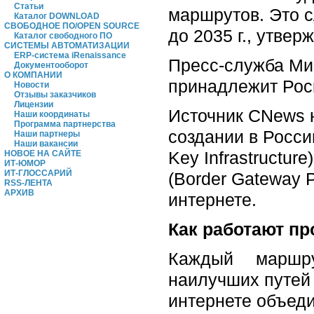
Статьи
маршрутов. Это с
Каталог DOWNLOAD
СВОБОДНОЕ ПО/OPEN SOURCE
до 2035 г., утве
Каталог свободного ПО
СИСТЕМЫ АВТОМАТИЗАЦИИ
ERP-система iRenaissance
Пресс-служба М
Документооборот
О КОМПАНИИ
принадлежит Роск
Новости
Отзывы заказчиков
Лицензии
Источник CNews н
Наши координаты
Программа партнерства
создании в Росс
Наши партнеры
Наши вакансии
Key Infrastruct
НОВОЕ НА САЙТЕ
ИТ-ЮМОР
ИТ-ГЛОССАРИЙ
(Border Gateway
RSS-ЛЕНТА
АРХИВ
интернете.
Как работают пр
Каждый маршрут
наилучших путей 
интернете объед