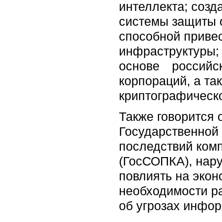
интеллекта; соз
системы защиты 
способной приве
инфраструктуры; 
основе российск
корпораций, а т
криптографическ
Также говорится 
Государственной
последствий ком
(ГосСОПКА), нар
повлиять на экон
необходимости р
об угрозах инфо