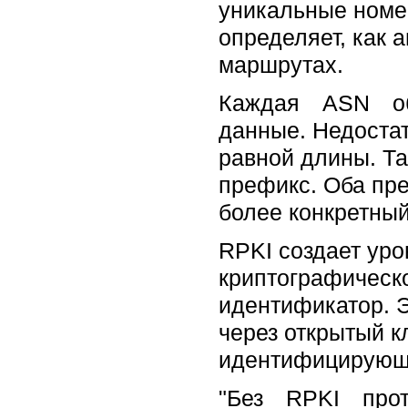
уникальные номе
определяет, как
маршрутах.
Каждая ASN объя
данные. Недостат
равной длины. Т
префикс. Оба пр
более конкретный
RPKI создает уро
криптографическ
идентификатор. 
через открытый к
идентифицирующ
"Без RPKI прото