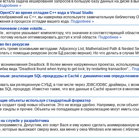
й встала задача кеширования запросов в большую базу данных на диске в в
Подробнее »
penCV во время отладки C++ кода в Visual Studio
изображений на С++, вы наверняка используете замечательную библиотеку O
жения в процессе отладки вашего кода.
Подробнее »
лючевом слове volatile…
tile , которое указывает компилятору, что значение в соответствующей облас
потому нельзя оптимизировать доступ к этой области.
Подробнее »
во без рекурсии
ть тремя основными методами: Adjacency List, Matherialized Path & Nested Se
делать с помощью рекурсии (если БД расово верная). Но что делать в случае
х возникновения Deadlock. В более менее нагруженных проектах, использующи
вида "Deadlock found when trying to get lock; try restarting transaction"...
Под
нным: реализация SQL-процедуры в Caché с динамическим определение
зовать как реляционную СУБД, в том числе через JDBC/ODBC драйверы, с во
ва SQL-процедур. Известно также, что все данные в Caché хранятся в мног
ующие объекты используя стандартный форматер
а создает граф новых объектов. Это не всегда удобно. Например, если объек
 хэндлы и прочее. Объекты не попадающие в сериализацию могут иметь сс
на службе у разработчика
рограммиста. Допустим, его зовут Вася и ему нужно сделать анимированную 
 которые выезжают сверху вниз, как меню у окна Windows или меню с яблочко