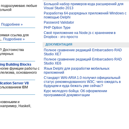
Большой набор примеров кода расширений для
 я подразумеваю любые
Visual Studio 2013
кольной
Разработка 64-разрядных приложений Windows с
помощью Delphi
Password Validator
.
Подробнее »
PHP Option Type
Своё приложение на Node.js с хранением в
прямая ссылка для
Dropbox - это просто
L.
Подробнее »
ДОКУМЕНТАЦИЯ
. Достоинства
Полное сравнение редакций Embarcadero RAD
пулярных
Studio XE7
Полное сравнение редакций Embarcadero RAD
Studio XE6
g Building Blocks
ногие функции работы с
Язык Delphi для разработки мобильных
ллелизма, основанного
приложений
Стандарт WAI-ARIA 1.0 получил официальный
статус рекомендованного W3C: чего ожидать в
cation Server V8
будущем и куда бежать уже сейчас?
ользованием IBM
Курс молодого бойца: Об оформлении
программной документации
новеньким и
например, Haskell,