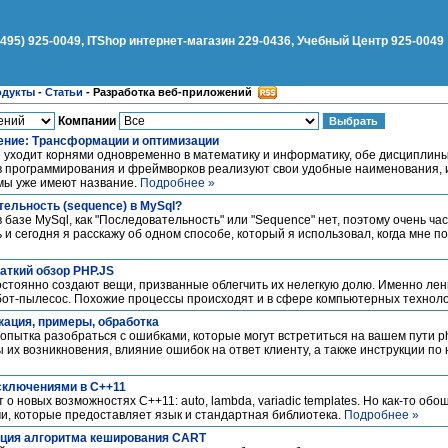
(495) 925-0049, ITShop интернет-магазин 229-0436, Учебный Центр 925-0049
одукты
-
Статьи
-
Разработка веб-приложений
Компании
ние: Трансформации и оптимизации
уходит корнями одновременно в математику и информатику, обе дисциплины
в программирования и фреймворков реализуют свои удобные наименования, 
мы уже имеют название.
Подробнее »
ельность (sequence) в MySql?
 в базе MySql, как "Последовательность" или "Sequence" нет, поэтому очень ч
и сегодня я расскажу об одном способе, который я использовал, когда мне 
раткий обзор PHP.JS
постоянно создают вещи, призванные облегчить их нелегкую долю. Именно лен
от-пылесос. Похожие процессы происходят и в сфере компьютерных технол
ация, примеры, обработка
опытка разобраться с ошибками, которые могут встретиться на вашем пути p
их возникновения, влияние ошибок на ответ клиенту, а также инструкции по
исключениями в C++11
 о новых возможностях C++11: auto, lambda, variadic templates. Но как-то об
и, которые предоставляет язык и стандартная библиотека.
Подробнее »
ация алгоритма кеширования CART