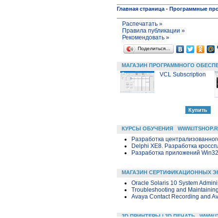
Главная страница
-
Программные пр
Распечатать »
Правила публикации »
Рекомендовать »
Поделиться…
МАГАЗИН ПРОГРАММНОГО ОБЕСП
VCL Subscription
КУРСЫ ОБУЧЕНИЯ
WWW.ITSHOP.
Разработка централизованного
Delphi XE8. Разработка крос
Разработка приложений Win32 в
МАГАЗИН СЕРТИФИКАЦИОННЫХ Э
Oracle Solaris 10 System Admini
Troubleshooting and Maintainin
Avaya Contact Recording and A
3D ПРИНТЕРЫ | 3D ПЕЧАТЬ
WWW.I