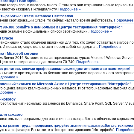
kard ждет Вас здесь!
kard говорилось и писалось много. О том, что они открывают новые горизонты
звестно каждому IT-специалисту.
Подробнее »
 работы с Oracle Database Certification
нии сертификации Oracle, то сейчас настало время действовать.
Подробнее
t 98-380. Узнайте о нем больше в Центре тестирования "Интерфейс"!
 один экзамен в официальный список сертификаций.
Подробнее »
 Oracle
тификации стало обычной практикой для тех, кто хочет оставаться в курсе п
И неважно, какую цель ставят перед собой кандидаты...
Подробнее »
ат Microsoft сегодня
 Server 2016 Вы можете на авторизованных курсах Microsoft Windows Server 
Центре тестирования, сдав экзамен 70-740.
Подробнее »
le: делитесь своими профессиональными достижениями со всем миром!
 Вы можете претендовать на бесплатное получение персонального электронно
дробнее »
вленный экзамен по Microsoft Azure в Центре тестирования "Интерфейс"
это оценка ваших квалификационных навыков. И от того, насколько высокая оц
робнее »
о нового?
soft отменит несколько экзаменов по Dynamics, Share Point, SQL Server, Visua
 для каждого
азовательные программы для развития навыков работы с облачными сервисам
ь на рынке труда - продемонстрируйте знания и навыки работы с техноло
ую квалификацию Вы можете в Центре тестирования "Интерфейс".
Подробне