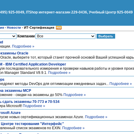
(495) 925-0049, ITShop интернет-магазин 229-0436, Учебный Центр 925-0049
ния
-
Новости
-
ИТ-Сертификация
Компании
ud
икации.
Подробнее »
экзамены Oracle
Oracle, выберите тот, который станет прочной основой Вашей успешной карь
- IBM Certified Application Developer
ля последовательного измерения и проверки навыков работы и уровня прои
n Manager Standard V8.9.1.
Подробнее »
Ops
внедряют методы DevOps для оптимизации ежедневных задач...
Подробнее »
 на экзамены MCP
ложение - скидки на экзамены до 50%
Подробнее »
 сдать экзамены 70-773 и 70-534
ра Microsoft!
Подробнее »
osoft Azure
ыпуске новых сертификационных экзаменах Azure.
Подробнее »
 Центре тестирования "Интерфейс"
ленный список экзаменов по EXIN.
Подробнее »