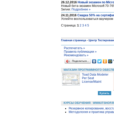
26.12.2016
Новый экзамен по Micro
Новый бета-экзамен Microsoft 70-76
Server.
Подробнее »
24.11.2016
Скидка 50% на сертифи
Успейте воспользоваться ваучером 
Страница:
1
2
3
4
5
Главная страница
-
Центр Тестирова
Распечатать »
Правила публикации »
Рекомендовать »
Поделиться…
МАГАЗИН ПРОГРАММНОГО ОБЕСП
Toad Data Modeler
Per Seat
License/Maint
КУРСЫ ОБУЧЕНИЯ
WWW.ITSHOP.
Резервное копирование, восс
Методология и практика упра