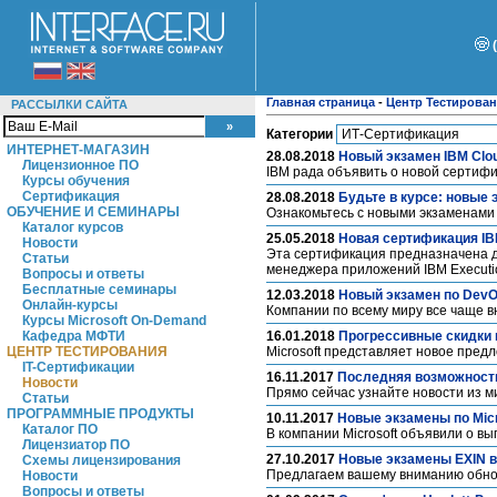
Главная страница
-
Центр Тестирова
РАССЫЛКИ САЙТА
Категории
ИНТЕРНЕТ-МАГАЗИН
28.08.2018
Новый экзамен IBM Clo
Лицензионное ПО
IBM рада объявить о новой сертиф
Курсы обучения
Сертификация
28.08.2018
Будьте в курсе: новые 
ОБУЧЕНИЕ И СЕМИНАРЫ
Ознакомьтесь с новыми экзаменами 
Каталог курсов
25.05.2018
Новая сертификация IBM 
Новости
Эта сертификация предназначена д
Статьи
менеджера приложений IBM Executio
Вопросы и ответы
Бесплатные семинары
12.03.2018
Новый экзамен по Dev
Онлайн-курсы
Компании по всему миру все чаще 
Курсы Microsoft On-Demand
Кафедра МФТИ
16.01.2018
Прогрессивные скидки
ЦЕНТР ТЕСТИРОВАНИЯ
Microsoft представляет новое пред
IT-Сертификации
16.11.2017
Последняя возможность
Новости
Прямо сейчас узнайте новости из ми
Статьи
ПРОГРАММНЫЕ ПРОДУКТЫ
10.11.2017
Новые экзамены по Micr
Каталог ПО
В компании Microsoft объявили о в
Лицензиатор ПО
27.10.2017
Новые экзамены EXIN в
Схемы лицензирования
Предлагаем вашему вниманию обнов
Новости
Вопросы и ответы