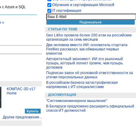
Обучение и сертификация Microsoft
 с Azure и SQL
IT сертификация
е »
СТАТЬИ ПО ТЕМЕ
Geo Likho провела более 200 атак на российские
организации за семь месяцев
Два человека вместо ИИ: основатель стартапа
Fireflies рассказал, как обманывал первых
клиентов
Авторитетный экономист: ИИ это рыночный
пузырь, который лопнет громче, чем пузырь
доткомов
Подписан закон об уголовной ответственности за
утечки персональных данных
В российском бизнесе катастрофическая
напряженка с ИТ-специалистами
КОМПАС-3D v17
Home
ДОКУМЕНТАЦИЯ
"Системноинженерное мышление"
В Беларуси предложено расширить официальный
список ИТ-должностей
Другие предложения...