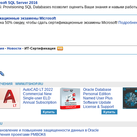
soft SQL Server 2016
5: Provisioning SQL Databases позволит оценить Ваши знания и навыки работы
кационные экзамены Microsoft
на 50% скидку, чтобы сдать сертификационные экзамены Microsoft!
Подробне
ния
-
Новости
-
ИТ-Сертификация
ЕЧЕНИЯ
WWW.ITSHOP.RU
AutoCAD LT 2022
Oracle Database
Commercial New
Personal Edition
Single-user ELD
Named User Plus
Annual Subscription
Software Update
License & Support
RU
тановление и повышение защищенности данных в Oracle
вления проектами PMBOK6