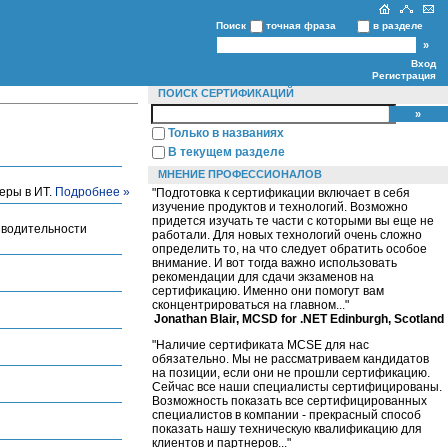
Поиск
точная фраза
в разделе
Вход
Регистрация
ПОИСК СЕРТИФИКАЦИЙ
Только в названиях
В текущем разделе
МНЕНИЕ ПРОФЕССИОНАЛОВ
еры в ИТ.
Подробнее »
"Подготовка к сертификации включает в себя
изучение продуктов и технологий. Возможно
придется изучать те части с которыми вы еще не
зводительности
работали. Для новых технологий очень сложно
определить то, на что следует обратить особое
внимание. И вот тогда важно использовать
рекомендации для сдачи экзаменов на
сертификацию. Именно они помогут вам
сконцентрироваться на главном..."
Jonathan Blair, MCSD for .NET Edinburgh, Scotland
"Наличие сертификата MCSE для нас
обязательно. Мы не рассматриваем кандидатов
на позиции, если они не прошли сертификацию.
Сейчас все наши специалисты сертифицированы.
Возможность показать все сертифицированных
специалистов в компании - прекрасный способ
показать нашу техническую квалификацию для
клиентов и партнеров..."