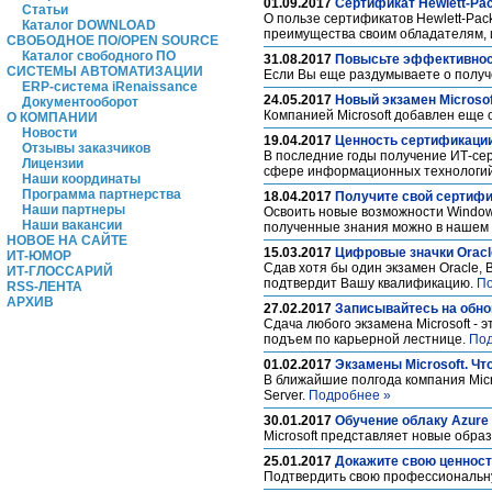
01.09.2017
Сертификат Hewlett-Pac
Статьи
О пользе сертификатов Hewlett-Pac
Каталог DOWNLOAD
преимущества своим обладателям, и
СВОБОДНОЕ ПО/OPEN SOURCE
Каталог свободного ПО
31.08.2017
Повысьте эффективность
СИСТЕМЫ АВТОМАТИЗАЦИИ
Если Вы еще раздумываете о получе
ERP-система iRenaissance
24.05.2017
Новый экзамен Microsof
Документооборот
Компанией Microsoft добавлен еще
О КОМПАНИИ
Новости
19.04.2017
Ценность сертификации
Отзывы заказчиков
В последние годы получение ИТ-сер
Лицензии
сфере информационных технологий. 
Наши координаты
Программа партнерства
18.04.2017
Получите свой сертифик
Наши партнеры
Освоить новые возможности Windows
Наши вакансии
полученные знания можно в нашем 
НОВОЕ НА САЙТЕ
15.03.2017
Цифровые значки Orac
ИТ-ЮМОР
Сдав хотя бы один экзамен Oracle,
ИТ-ГЛОССАРИЙ
подтвердит Вашу квалификацию.
По
RSS-ЛЕНТА
АРХИВ
27.02.2017
Записывайтесь на обно
Сдача любого экзамена Microsoft - 
подъем по карьерной лестнице.
Под
01.02.2017
Экзамены Microsoft. Чт
В ближайшие полгода компания Micro
Server.
Подробнее »
30.01.2017
Обучение облаку Azure
Microsoft представляет новые обр
25.01.2017
Докажите свою ценност
Подтвердить свою профессиональн