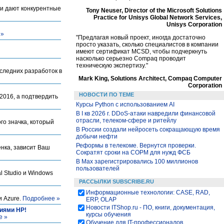
 и дают конкурентные
Tony Neuser, Director of the Microsoft Solutions
Practice for Unisys Global Network Services,
Unisys Corporation
 »
"Предлагая новый проект, иногда достаточно
просто указать, сколько специалистов в компании
имеют сертификат MCSD, чтобы подчеркнуть
насколько серьезно Compaq проводит
техническую экспертизу."
оследних разработок в
Mark King, Solutions Architect, Compaq Computer
Corporation
НОВОСТИ ПО ТЕМЕ
2016, а подтвердить
Курсы Python c использованием AI
В I кв 2026 г. DDoS-атаки навредили финансовой
отрасли, телеком-сфере и ритейлу
го значка, который
В России создали нейросеть сокращающую время
добычи нефти
Реформы в телекоме. Вернутся проверки.
енка, зависит Ваш
Сократят сроки на СОРМ для нужд ФСБ
В Max зарегистрировались 100 миллионов
пользователей
l Studio и Windows
РАССЫЛКИ SUBSCRIBE.RU
Информационные технологии: CASE, RAD,
и Azure.
Подробнее »
ERP, OLAP
Новости ITShop.ru - ПО, книги, документация,
гиями HP!
курсы обучения
е »
Обучение для IT-профессионалов