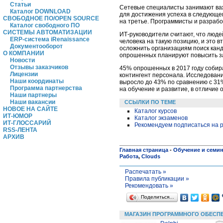
Статьи
Сетевые специалисты занимают важ
Каталог DOWNLOAD
для достижения успеха в следующем
СВОБОДНОЕ ПО/OPEN SOURCE
на третье. Программисты и разрабо
Каталог свободного ПО
СИСТЕМЫ АВТОМАТИЗАЦИИ
ИТ-руководители считают, что люде
ERP-система iRenaissance
человека на такую позицию, и это 
Документооборот
осложнить организациям поиск кан
О КОМПАНИИ
опрошенных планируют повысить за
Новости
Отзывы заказчиков
45% опрошенных в 2017 году собира
Лицензии
контингент персонала. Исследовани
Наши координаты
выросло до 43% по сравнению с 31
Программа партнерства
на обучение и развитие, в отличие 
Наши партнеры
Наши вакансии
ССЫЛКИ ПО ТЕМЕ
НОВОЕ НА САЙТЕ
Каталог курсов
ИТ-ЮМОР
Каталог экзаменов
ИТ-ГЛОССАРИЙ
Рекомендуем подписаться на р
RSS-ЛЕНТА
АРХИВ
Главная страница
-
Обучение и семи
Работа
,
Clouds
Распечатать »
Правила публикации »
Рекомендовать »
Поделиться…
МАГАЗИН ПРОГРАММНОГО ОБЕСП