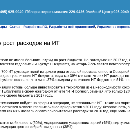
(495) 925-0049, ITShop интернет-магазин 229-0436, Учебный Центр 925-0049
нары
-
Статьи
-
Разработка ПО
,
Разработка веб-приложений
,
Управление персон
я рост расходов на ИТ
тели не имели больших надежд на рост бюджета. Но, заглядывая в 2017 год,
гентства кадровых и ИТ-услуг TEKsystems, на который ссылается networkcomp
 700 ИТ-руководителей из целого ряда отраслей промышленности Северной
жидают увеличения ИТ-бюджета, тогда как 39% считают, что их ИТ-расходы н
systems показало, что лишь 37% ожидали увеличения ИТ-бюджета, и 51% - н
изации готовы больше инвестировать в технологии из-за необходимости сох
т TEKsystems в своем ежегодном отчете "ИТ-Прогноз", отмечая, что только 1
е своего бюджета в 2017 году.
технологии пойдет на сферы и операции, не связанные с ИТ - такие как марк
 остаются в списке главных бизнес-приоритетов в 2017 году: безопасность, о
емя как 48% назвали облако приоритетом в расходах за 2016 год, еще больше
сятся мобильность (50%), модернизация устаревших версий (45%), виртуали
солидация центров обработки данных (38%).