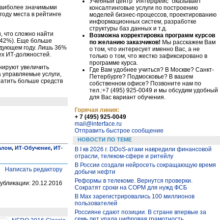
Учебный центр "Интерфейс" оказывает
 наиболее значимыми
консалтинговые услуги по построению
году места в рейтинге
моделей бизнес-процессов, проектированию
информационных систем, разработке
структуры баз данных и т.д.
, что сложно найти
Возможна корректировка программ курсов
 (42%). Еще больше
по желанию заказчиков!
Мы расскажем Вам
едующем году. Лишь 36%
о том, что интересует именно Вас, а не
ех ИТ-должностей.
только о том, что жестко зафиксировано в
программе курса.
нируют увеличить
Где Вам удобнее учиться? В Москве? Санкт-
а управляемые услуги,
Петербурге? Подмосковье? В вашем
ратить больше средств
собственном офисе? Позвоните нам по
тел.:+7 (495) 925-0049 и мы обсудим удобный
для Вас вариант обучения.
Горячая линия:
+ 7 (495) 925-0049
mail@interface.ru
Отправить быстрое сообщение
НОВОСТИ ПО ТЕМЕ
алом
,
ИТ-Обучение
,
ИТ-
В I кв 2026 г. DDoS-атаки навредили финансовой
отрасли, телеком-сфере и ритейлу
В России создали нейросеть сокращающую время
Написать редактору
добычи нефти
Реформы в телекоме. Вернутся проверки.
убликации: 20.12.2016
Сократят сроки на СОРМ для нужд ФСБ
В Max зарегистрировались 100 миллионов
пользователей
Россияне сдают позиции. В стране впервые за
семь лет упала цифровая грамотность