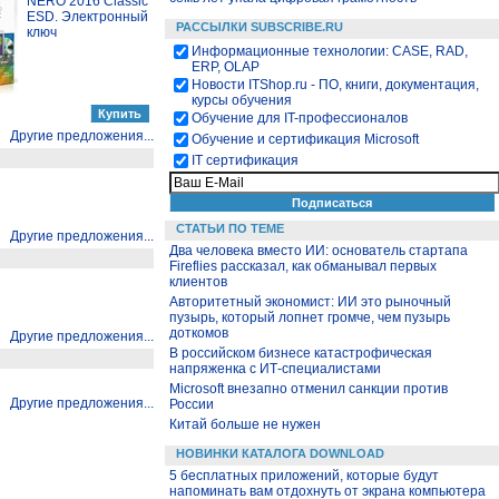
NERO 2016 Classic
ESD. Электронный
РАССЫЛКИ SUBSCRIBE.RU
ключ
Информационные технологии: CASE, RAD,
ERP, OLAP
Новости ITShop.ru - ПО, книги, документация,
курсы обучения
Обучение для IT-профессионалов
Другие предложения...
Обучение и сертификация Microsoft
IT сертификация
СТАТЬИ ПО ТЕМЕ
Другие предложения...
Два человека вместо ИИ: основатель стартапа
Fireflies рассказал, как обманывал первых
клиентов
Авторитетный экономист: ИИ это рыночный
пузырь, который лопнет громче, чем пузырь
доткомов
Другие предложения...
В российском бизнесе катастрофическая
напряженка с ИТ-специалистами
Microsoft внезапно отменил санкции против
Другие предложения...
России
Китай больше не нужен
НОВИНКИ КАТАЛОГА DOWNLOAD
5 бесплатных приложений, которые будут
напоминать вам отдохнуть от экрана компьютера