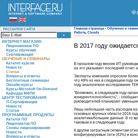
Главная страница
-
Обучение и семи
РАССЫЛКИ САЙТА
Работа
,
Clouds
ИНТЕРНЕТ-МАГАЗИН
В 2017 году ожидаетс
Лицензионное ПО
Курсы обучения
Сертификация
ОБУЧЕНИЕ И СЕМИНАРЫ
Каталог курсов
В прошлом году многие ИТ-руководи
Новости
на это указывает последний отчет а
Статьи
Эксперты компании опросили более
Вопросы и ответы
что 49% из них в следующем году о
Бесплатные семинары
году аналогичное исследование TEK
Онлайн-курсы
Курсы Microsoft On-Demand
"Возможно, в следующем году орган
Кафедра МФТИ
конкурентоспособность", - сообщае
ЦЕНТР ТЕСТИРОВАНИЯ
руководителей планируют уменьшени
IT-Сертификации
Новости
Лишь небольшая часть расходов на 
Статьи
основных крупных области 2016 года
ПРОГРАММНЫЕ ПРОДУКТЫ
аналитика/большие данные. В то вр
Каталог ПО
таковым и в следующем году.
Лицензиатор ПО
Схемы лицензирования
К другим затратным сегментам отно
Новости
конфигурируемые сети (43%) и кон
Вопросы и ответы