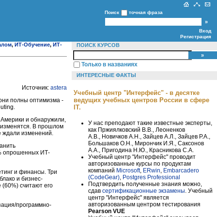
Поиск
точная фраза
Вход
Регистрация
алом
,
ИТ-Обучение
,
ИТ-
ПОИСК КУРСОВ
Только в названиях
ИНТЕРЕСНЫЕ ФАКТЫ
Источник:
astera
Учебный центр "Интерфейс" - в десятке
ведущих учебных центров России в сфере
 они полны оптимизма -
uting.
IT.
 Америки и обнаружили,
У нас преподают такие известные эксперты,
е изменятся. В прошлом
как Пржиялковский В.В., Леоненков
е ждали изменений.
А.В., Новичков А.Н., Зайцев А.Л., Зайцев Р.А.,
Большаков О.Н., Мирончик И.Я., Саксонов
ранить
А.А., Пригодина Н.Ю., Красникова С.А.
2% опрошенных ИТ-
Учебный центр "Интерфейс" проводит
авторизованные курсы по продуктам
компаний
Microsoft
,
ERwin
,
Embarcadero
етинг и финансы. Три
(CodeGear)
,
Postgres Professional
блако и бизнес-
Подтвердить полученные знания можно,
 (60%) считают его
сдав
сертификационные экзамены
. Учебный
центр "Интерфейс" является
авторизованным центром тестирования
зация/программно-
Pearson VUE