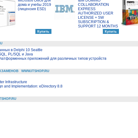
Microsoft Office для
IBM DOMINO
дома и учебы 2019
COLLABORATION
(лицензия ESD)
EXPRESS
AUTHORIZED USER
LICENSE + SW
SUBSCRIPTION &
SUPPORT 12 MONTHS
RU
ных в Delphi 10 Seattle
SQL, PL/SQL и Java
сплатформенных приложений для различных типов устройств
КЗАМЕНОВ
WWW.ITSHOP.RU
r Infrastructure
gn and Implementation: eDirectory 8.8
TSHOP.RU