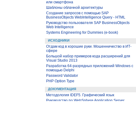
или смартфона
Шаблоны облачной архитектуры
Создание запросов с помощью SAP
BusinessObjects WebIntelligence Query - HTML
Руководство пользователя SAP BusinessObjects
Web Intelligence
Systems Engineering for Dummies (e-book)
ИСХОДНИКИ
Отдам код в хорошие руки. Мошенничество в ИТ-
сфере
Большой набор примеров кода расширений для
Visual Studio 2013
Разработка 64-разрядных приложений Windows с
помощью Delphi
Password Validator
PHP Option Type
ДОКУМЕНТАЦИЯ
Методология IDEF5. Графический язык
Руководство по WebSphere Application Server
Основы работы в программе Aspen HYSYS
Aspen Hysys. Учебник
eBook: Mastering the Cloud with WebSphere