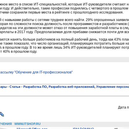
ное место в списке ИТ-специальностей, которые ИТ-руководители считают
 году. И действительно, такие профессии поднялись с четвертого в прошлом 
тчики сохранили первые места в рейтинге с прошлогоднего исследования.
й с навыками работы с сетями труднее всего найти. 29% опрошенных заявили
вторая по сложности поиска должность после программистов и разработчиков
дидатов на эти должности может отказ от повышения заработной платы в сл
рплаты в 2017 году. Предполагаемая доля прибавки снижается почти для вс
ются нанять больше работников на полный рабочий день, тогда как 43% пла
е также показало, что число организаций, планирующих потратить больше н
% в прошлом году. В то же время лишь 34% ИТ-руководителей планируют пот
от 40% в прошлом году.
ассылку "Обучение для IT-профессионалов"
нары
-
Статьи
-
Разработка ПО
,
Разработка веб-приложений
,
Управление персон
Дата п
ЕЧЕНИЯ
WWW.ITSHOP.RU