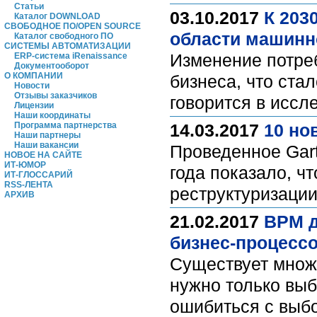
Статьи
03.10.2017
К 203
Каталог DOWNLOAD
СВОБОДНОЕ ПО/OPEN SOURCE
области машинн
Каталог свободного ПО
СИСТЕМЫ АВТОМАТИЗАЦИИ
Изменение потре
ERP-система iRenaissance
Документооборот
О КОМПАНИИ
бизнеса, что ста
Новости
Отзывы заказчиков
говорится в исс
Лицензии
Наши координаты
Программа партнерства
14.03.2017
10 но
Наши партнеры
Наши вакансии
Проведенное Gar
НОВОЕ НА САЙТЕ
ИТ-ЮМОР
года показало, ч
ИТ-ГЛОССАРИЙ
RSS-ЛЕНТА
реструктуризации
АРХИВ
21.02.2017
BPM д
бизнес-процесс
Существует множ
нужно только выб
ошибиться с выбо