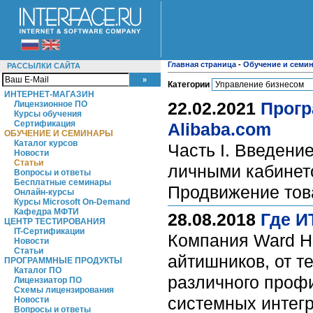
Главная страница
-
Обучение и семи
РАССЫЛКИ САЙТА
Категории
ИНТЕРНЕТ-МАГАЗИН
22.02.2021
Прогр
Лицензионное ПО
Курсы обучения
Сертификация
Alibaba.com
ОБУЧЕНИЕ И СЕМИНАРЫ
Каталог курсов
Часть I. Введение
Новости
Статьи
личными кабинетом
Вопросы и ответы
Бесплатные семинары
Продвижение това
Онлайн-курсы
Курсы Microsoft On-Demand
Кафедра МФТИ
28.08.2018
Где И
ЦЕНТР ТЕСТИРОВАНИЯ
IT-Сертификации
Компания Ward Ho
Новости
Статьи
айтишников, от т
ПРОГРАММНЫЕ ПРОДУКТЫ
Каталог ПО
различного профи
Лицензиатор ПО
Схемы лицензирования
системных интег
Новости
Вопросы и ответы